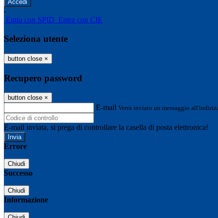
-
Entra con SPID
Entra con CIE
Seleziona utente
button close
×
Recupero password
button close
×
E-mail
Verrà inviato un messaggio all'indirizz
E-mail inviata, si prega di controllare la casella di posta elettronica!
Errore
Chiudi
Successo
Chiudi
Informazione
Chiudi