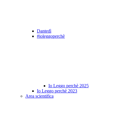
Dantedì
#ioleggoperchè
Io Leggo perchè 2025
Io Leggo perchè 2023
Area scientifica