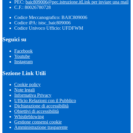
PEC:
baic809006@pec.istruzione.it
Link per inviare una mail
C.F.: 80026780728
Codice Meccanografico: BAIC809006
Codice iPA: istsc_baic809006
Codice Univoco Ufficio: UFDFWM
Seguici su
Facebook
Youtube
Instagram
Sezione Link Utili
Cookie policy
Note legali
Informativa Privacy
Ufficio Relazioni con il Pubblico
Dichiarazione di accessibilità
Obiettivi di accessibilità
Whistleblowing
Gestione consensi cookie
Amministrazione trasparente