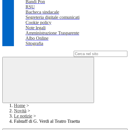
Bandi Pon
RSU
Bacheca sindacale
Segreteria digitale comunicati
Cookie policy
Note legali
Amministrazione Trasparente
Albo Online
Sitografia
Campo di ricerca per le pagine del sito
Home
>
Novità
>
Le notizie
>
Falstaff di G. Verdi al Teatro Traetta