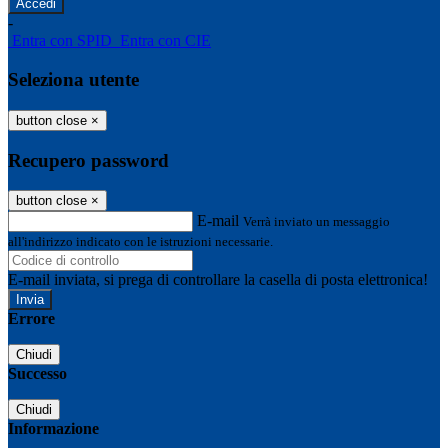
-
Entra con SPID
Entra con CIE
Seleziona utente
button close
×
Recupero password
button close
×
E-mail
Verrà inviato un messaggio
all'indirizzo indicato con le istruzioni necessarie.
E-mail inviata, si prega di controllare la casella di posta elettronica!
Errore
Chiudi
Successo
Chiudi
Informazione