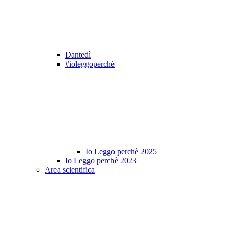
Dantedì
#ioleggoperchè
Io Leggo perchè 2025
Io Leggo perchè 2023
Area scientifica