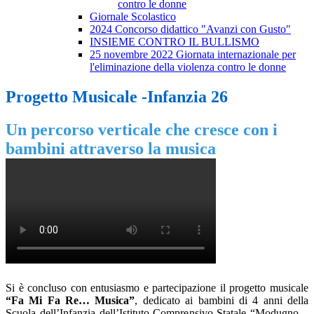
contro le donne
Giornale Scolastico
2024 Concorso didattico "Avanzi con Gusto"
INSIEME CONTRO IL BULLISMO
25 novembre 2022 Giornata internazionale per
l'eliminazione della violenza contro le donne
Progetto Musicale -Infanzia 26
Un percorso verticale che cresce con i
bambini attraverso la musica
Si è concluso con entusiasmo e partecipazione il progetto musicale
“Fa Mi Fa Re… Musica”
, dedicato ai bambini di 4 anni della
Scuola dell’Infanzia dell’Istituto Comprensivo Statale “Modugno –