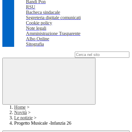
Bandi Pon
RSU
Bacheca sindacale
Segreteria digitale comunicati
Cookie policy
Note legali
Amministrazione Trasparente
Albo Online
Sitografia
Campo di ricerca per le pagine del sito
Home
>
Novità
>
Le notizie
>
Progetto Musicale -Infanzia 26