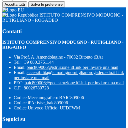
Accetta tutti
Salva le preferenze
ISTITUTO COMPRENSIVO MODUGNO -
RUTIGLIANO - ROGADEO
Contatti
ISTITUTO COMPRENSIVO MODUGNO - RUTIGLIANO -
ROGADEO
Via Prof. A. Amendolagine - 70032 Bitonto (BA)
Tel:
+39 080.3751144
Email:
baic809006@istruzione.it
Link per inviare una mail
Email:
accessibilita@icmodugnorutiglianorogadeo.edu.it
Link
per inviare una mail
PEC:
baic809006@pec.istruzione.it
Link per inviare una mail
C.F.: 80026780728
Codice Meccanografico: BAIC809006
Codice iPA: istsc_baic809006
Codice Univoco Ufficio: UFDFWM
Seguici su