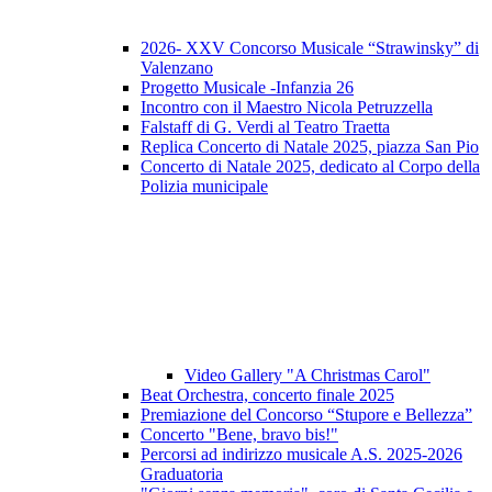
2026- XXV Concorso Musicale “Strawinsky” di
Valenzano
Progetto Musicale -Infanzia 26
Incontro con il Maestro Nicola Petruzzella
Falstaff di G. Verdi al Teatro Traetta
Replica Concerto di Natale 2025, piazza San Pio
Concerto di Natale 2025, dedicato al Corpo della
Polizia municipale
Video Gallery "A Christmas Carol"
Beat Orchestra, concerto finale 2025
Premiazione del Concorso “Stupore e Bellezza”
Concerto "Bene, bravo bis!"
Percorsi ad indirizzo musicale A.S. 2025-2026
Graduatoria