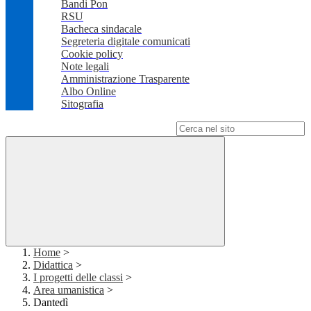
Bandi Pon
RSU
Bacheca sindacale
Segreteria digitale comunicati
Cookie policy
Note legali
Amministrazione Trasparente
Albo Online
Sitografia
Campo di ricerca per le pagine del sito
Home
>
Didattica
>
I progetti delle classi
>
Area umanistica
>
Dantedì