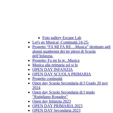
Foto gallery Escape Lab
Let's go Musical -Continuità 24-25-
Progetto “FA MI FA RE…Musica” destinato agli
alunni quattrenni dei tre plessi di Scuola
dell’Infanzia.
Progetto: Fa mi fa re...Musica
Musica alla primaria sol si fa
OPEN DAY INFANZIA
OPEN DAY SCUOLA PRIMARIA
Progetto continuità
Open day Scuola Secondaria di I Grado 20 nov
2024
Open day Scuola Secondaria di I grado
"Rutigliano Rogadeo"
Open day Infanzia 2023
OPEN DAY PRIMARIA 2023
OPEN DAY Secondaria 2023