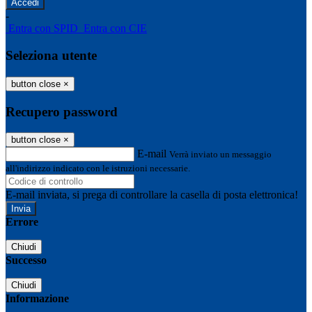
-
Entra con SPID
Entra con CIE
Seleziona utente
button close
×
Recupero password
button close
×
E-mail
Verrà inviato un messaggio
all'indirizzo indicato con le istruzioni necessarie.
E-mail inviata, si prega di controllare la casella di posta elettronica!
Errore
Chiudi
Successo
Chiudi
Informazione