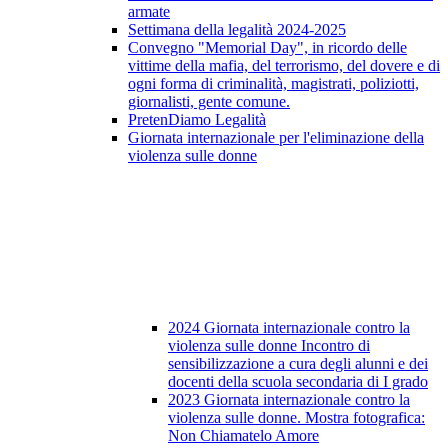
armate
Settimana della legalità 2024-2025
Convegno "Memorial Day", in ricordo delle
vittime della mafia, del terrorismo, del dovere e di
ogni forma di criminalità, magistrati, poliziotti,
giornalisti, gente comune.
PretenDiamo Legalità
Giornata internazionale per l'eliminazione della
violenza sulle donne
2024 Giornata internazionale contro la
violenza sulle donne Incontro di
sensibilizzazione a cura degli alunni e dei
docenti della scuola secondaria di I grado
2023 Giornata internazionale contro la
violenza sulle donne. Mostra fotografica:
Non Chiamatelo Amore