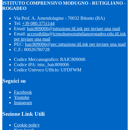
ISTITUTO COMPRENSIVO MODUGNO - RUTIGLIANO -
ROGADEO
Via Prof. A. Amendolagine - 70032 Bitonto (BA)
Tel:
+39 080.3751144
Email:
baic809006@istruzione.it
Link per inviare una mail
Email:
accessibilita@icmodugnorutiglianorogadeo.edu.it
Link
per inviare una mail
PEC:
baic809006@pec.istruzione.it
Link per inviare una mail
C.F.: 80026780728
Codice Meccanografico: BAIC809006
Codice iPA: istsc_baic809006
Codice Univoco Ufficio: UFDFWM
Seguici su
Facebook
Youtube
Instagram
Sezione Link Utili
Cookie policy