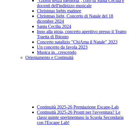
"Giorni senza memoria", coro di Santa Cecilia e
docenti dell'indirizzo musicale
Christmas lights matinee
Christmas light, Concerto di Natale del 18
dicembre 2024
Santa Cecilia 2024
Inno alla gioia, concerto aperitivo presso il Teatro
Traetta di Bitonto
Concerto natalizio "ChiAma il Natale" 2023
Un concerto da favola 2023
Musica in...crescendo
Orientamento e Continuità
Continuità 2025-26 Premiazione Escape-Lab
Continuità 2025-26 Pronti per l'avventura? Le
classi quinte sperimentano la Scuola Secondaria
con l'Escape Lab!