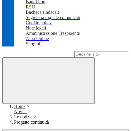
Bandi Pon
RSU
Bacheca sindacale
Segreteria digitale comunicati
Cookie policy
Note legali
Amministrazione Trasparente
Albo Online
Sitografia
Campo di ricerca per le pagine del sito
Home
>
Novità
>
Le notizie
>
Progetto continuità