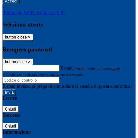
-
Entra con SPID
Entra con CIE
Seleziona utente
button close
×
Recupero password
button close
×
E-mail
Verrà inviato un messaggio
all'indirizzo indicato con le istruzioni necessarie.
E-mail inviata, si prega di controllare la casella di posta elettronica!
Errore
Chiudi
Successo
Chiudi
Informazione