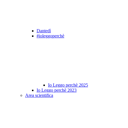
Dantedì
#ioleggoperchè
Io Leggo perchè 2025
Io Leggo perchè 2023
Area scientifica