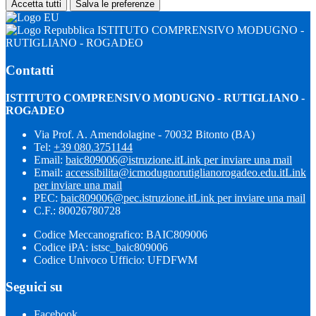
Accetta tutti
Salva le preferenze
ISTITUTO COMPRENSIVO MODUGNO -
RUTIGLIANO - ROGADEO
Contatti
ISTITUTO COMPRENSIVO MODUGNO - RUTIGLIANO -
ROGADEO
Via Prof. A. Amendolagine - 70032 Bitonto (BA)
Tel:
+39 080.3751144
Email:
baic809006@istruzione.it
Link per inviare una mail
Email:
accessibilita@icmodugnorutiglianorogadeo.edu.it
Link
per inviare una mail
PEC:
baic809006@pec.istruzione.it
Link per inviare una mail
C.F.: 80026780728
Codice Meccanografico: BAIC809006
Codice iPA: istsc_baic809006
Codice Univoco Ufficio: UFDFWM
Seguici su
Facebook