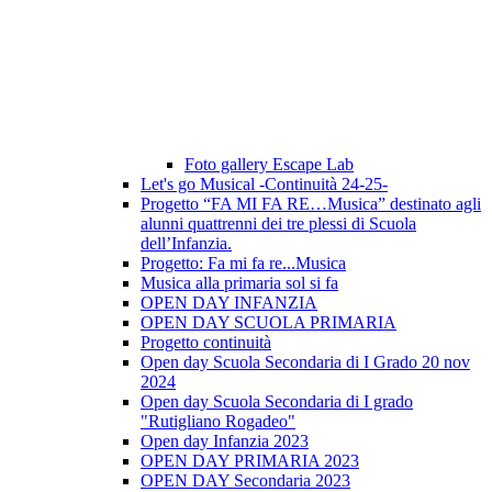
Foto gallery Escape Lab
Let's go Musical -Continuità 24-25-
Progetto “FA MI FA RE…Musica” destinato agli
alunni quattrenni dei tre plessi di Scuola
dell’Infanzia.
Progetto: Fa mi fa re...Musica
Musica alla primaria sol si fa
OPEN DAY INFANZIA
OPEN DAY SCUOLA PRIMARIA
Progetto continuità
Open day Scuola Secondaria di I Grado 20 nov
2024
Open day Scuola Secondaria di I grado
"Rutigliano Rogadeo"
Open day Infanzia 2023
OPEN DAY PRIMARIA 2023
OPEN DAY Secondaria 2023