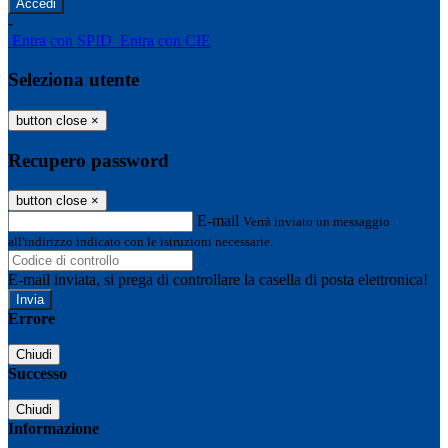
-
Entra con SPID
Entra con CIE
Seleziona utente
button close
×
Recupero password
button close
×
E-mail
Verrà inviato un messaggio
all'indirizzo indicato con le istruzioni necessarie.
E-mail inviata, si prega di controllare la casella di posta elettronica!
Errore
Chiudi
Successo
Chiudi
Informazione