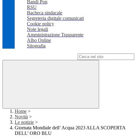
Bandi Pon
RSU
Bacheca sindacale
Segreteria digitale comunicati
Cookie policy
Note legali
Amministrazione Trasparente
Albo Online
Sitografia
Campo di ricerca per le pagine del sito
Home
>
Novità
>
Le notizie
>
Giornata Mondiale dell’ Acqua 2023 ALLA SCOPERTA
DELL’ ORO BLU