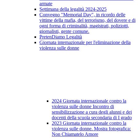
armate
Settimana della legalità 2024-2025
Convegno "Memorial Day", in ricordo delle
vittime della mafia, del terrorismo, del dovere e di
ogni forma di criminalità, magistrati, poliziotti,
giornalisti, gente comune.
PretenDiamo Legalità
Giornata internazionale per l'eliminazione della
violenza sulle donne
2024 Giornata internazionale contro la
violenza sulle donne Incontro di
sensibilizzazione a cura degli alunni e dei
docenti della scuola secondaria di I grado
2023 Giornata internazionale contro la
violenza sulle donne. Mostra fotografica:
Non Chiamatelo Amore