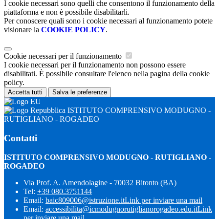
I cookie necessari sono quelli che consentono il funzionamento della
piattaforma e non è possibile disabilitarli.
Per conoscere quali sono i cookie necessari al funzionamento potete
visionare la
COOKIE POLICY
.
Cookie necessari per il funzionamento
I cookie necessari per il funzionamento non possono essere
disabilitati. È possibile consultare l'elenco nella pagina della cookie
policy.
Accetta tutti
Salva le preferenze
ISTITUTO COMPRENSIVO MODUGNO -
RUTIGLIANO - ROGADEO
Contatti
ISTITUTO COMPRENSIVO MODUGNO - RUTIGLIANO -
ROGADEO
Via Prof. A. Amendolagine - 70032 Bitonto (BA)
Tel:
+39 080.3751144
Email:
baic809006@istruzione.it
Link per inviare una mail
Email:
accessibilita@icmodugnorutiglianorogadeo.edu.it
Link
per inviare una mail