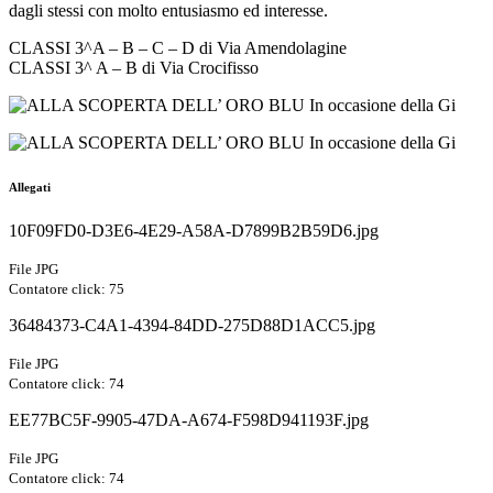
dagli stessi con molto entusiasmo ed interesse.
CLASSI 3^A – B – C – D di Via Amendolagine
CLASSI 3^ A – B di Via Crocifisso
Allegati
10F09FD0-D3E6-4E29-A58A-D7899B2B59D6.jpg
File JPG
Contatore click: 75
36484373-C4A1-4394-84DD-275D88D1ACC5.jpg
File JPG
Contatore click: 74
EE77BC5F-9905-47DA-A674-F598D941193F.jpg
File JPG
Contatore click: 74