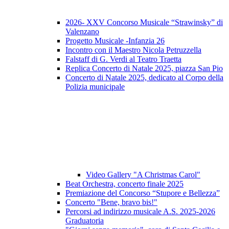
2026- XXV Concorso Musicale “Strawinsky” di
Valenzano
Progetto Musicale -Infanzia 26
Incontro con il Maestro Nicola Petruzzella
Falstaff di G. Verdi al Teatro Traetta
Replica Concerto di Natale 2025, piazza San Pio
Concerto di Natale 2025, dedicato al Corpo della
Polizia municipale
Video Gallery "A Christmas Carol"
Beat Orchestra, concerto finale 2025
Premiazione del Concorso “Stupore e Bellezza”
Concerto "Bene, bravo bis!"
Percorsi ad indirizzo musicale A.S. 2025-2026
Graduatoria