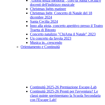
"Giorni senza memoria", coro di Santa Cecilia e
docenti dell'indirizzo musicale
Christmas lights matinee
Christmas light, Concerto di Natale del 18
dicembre 2024
Santa Cecilia 2024
Inno alla gioia, concerto aperitivo presso il Teatro
Traetta di Bitonto
Concerto natalizio "ChiAma il Natale" 2023
Un concerto da favola 2023
Musica in...crescendo
Orientamento e Continuità
Continuità 2025-26 Premiazione Escape-Lab
Continuità 2025-26 Pronti per l'avventura? Le
classi quinte sperimentano la Scuola Secondaria
con l'Escape Lab!