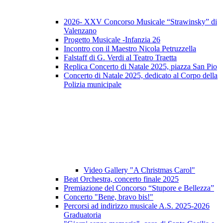
2026- XXV Concorso Musicale “Strawinsky” di
Valenzano
Progetto Musicale -Infanzia 26
Incontro con il Maestro Nicola Petruzzella
Falstaff di G. Verdi al Teatro Traetta
Replica Concerto di Natale 2025, piazza San Pio
Concerto di Natale 2025, dedicato al Corpo della
Polizia municipale
Video Gallery "A Christmas Carol"
Beat Orchestra, concerto finale 2025
Premiazione del Concorso “Stupore e Bellezza”
Concerto "Bene, bravo bis!"
Percorsi ad indirizzo musicale A.S. 2025-2026
Graduatoria