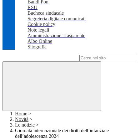
Bandi Pon
RSU
Bacheca sindacale
Segreteria digitale comunicati
Cookie policy
Note legali
Amministrazione Trasparente
Albo Online
Sitografia
Campo di ricerca per le pagine del sito
Home
>
Novità
>
Le notizie
>
Giornata internazionale dei diritti dell’infanzia e
dell’adolescenza 2024