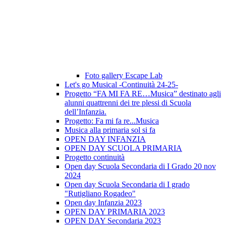
Foto gallery Escape Lab
Let's go Musical -Continuità 24-25-
Progetto “FA MI FA RE…Musica” destinato agli
alunni quattrenni dei tre plessi di Scuola
dell’Infanzia.
Progetto: Fa mi fa re...Musica
Musica alla primaria sol si fa
OPEN DAY INFANZIA
OPEN DAY SCUOLA PRIMARIA
Progetto continuità
Open day Scuola Secondaria di I Grado 20 nov
2024
Open day Scuola Secondaria di I grado
"Rutigliano Rogadeo"
Open day Infanzia 2023
OPEN DAY PRIMARIA 2023
OPEN DAY Secondaria 2023