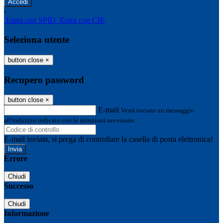
-
Entra con SPID
Entra con CIE
Seleziona utente
button close
×
Recupero password
button close
×
E-mail
Verrà inviato un messaggio
all'indirizzo indicato con le istruzioni necessarie.
E-mail inviata, si prega di controllare la casella di posta elettronica!
Errore
Chiudi
Successo
Chiudi
Informazione