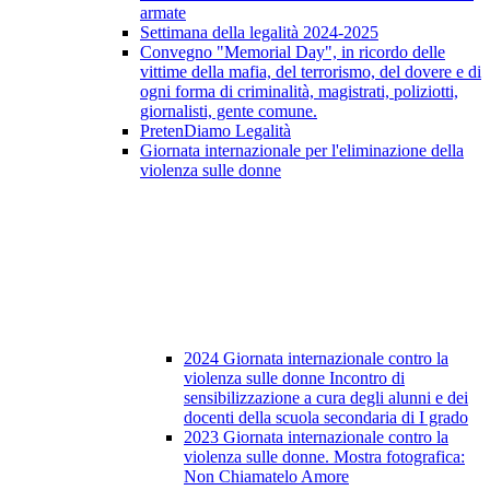
armate
Settimana della legalità 2024-2025
Convegno "Memorial Day", in ricordo delle
vittime della mafia, del terrorismo, del dovere e di
ogni forma di criminalità, magistrati, poliziotti,
giornalisti, gente comune.
PretenDiamo Legalità
Giornata internazionale per l'eliminazione della
violenza sulle donne
2024 Giornata internazionale contro la
violenza sulle donne Incontro di
sensibilizzazione a cura degli alunni e dei
docenti della scuola secondaria di I grado
2023 Giornata internazionale contro la
violenza sulle donne. Mostra fotografica:
Non Chiamatelo Amore