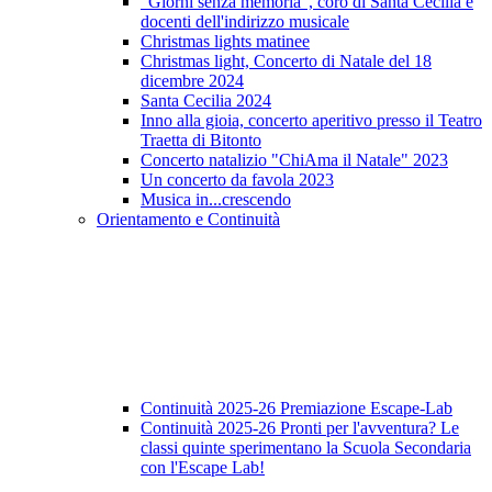
"Giorni senza memoria", coro di Santa Cecilia e
docenti dell'indirizzo musicale
Christmas lights matinee
Christmas light, Concerto di Natale del 18
dicembre 2024
Santa Cecilia 2024
Inno alla gioia, concerto aperitivo presso il Teatro
Traetta di Bitonto
Concerto natalizio "ChiAma il Natale" 2023
Un concerto da favola 2023
Musica in...crescendo
Orientamento e Continuità
Continuità 2025-26 Premiazione Escape-Lab
Continuità 2025-26 Pronti per l'avventura? Le
classi quinte sperimentano la Scuola Secondaria
con l'Escape Lab!