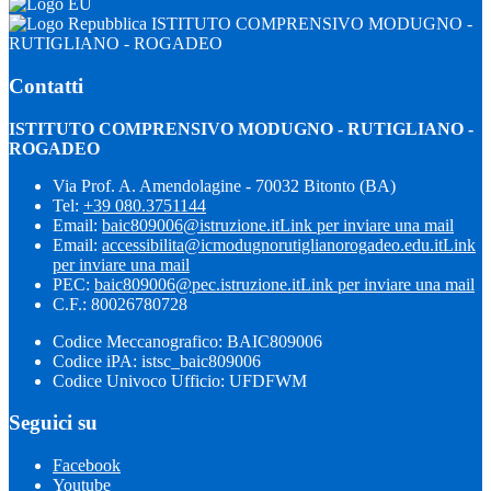
ISTITUTO COMPRENSIVO MODUGNO -
RUTIGLIANO - ROGADEO
Contatti
ISTITUTO COMPRENSIVO MODUGNO - RUTIGLIANO -
ROGADEO
Via Prof. A. Amendolagine - 70032 Bitonto (BA)
Tel:
+39 080.3751144
Email:
baic809006@istruzione.it
Link per inviare una mail
Email:
accessibilita@icmodugnorutiglianorogadeo.edu.it
Link
per inviare una mail
PEC:
baic809006@pec.istruzione.it
Link per inviare una mail
C.F.: 80026780728
Codice Meccanografico: BAIC809006
Codice iPA: istsc_baic809006
Codice Univoco Ufficio: UFDFWM
Seguici su
Facebook
Youtube