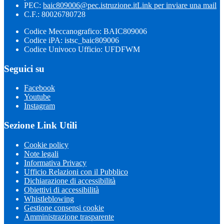
PEC:
baic809006@pec.istruzione.it
Link per inviare una mail
C.F.: 80026780728
Codice Meccanografico: BAIC809006
Codice iPA: istsc_baic809006
Codice Univoco Ufficio: UFDFWM
Seguici su
Facebook
Youtube
Instagram
Sezione Link Utili
Cookie policy
Note legali
Informativa Privacy
Ufficio Relazioni con il Pubblico
Dichiarazione di accessibilità
Obiettivi di accessibilità
Whistleblowing
Gestione consensi cookie
Amministrazione trasparente