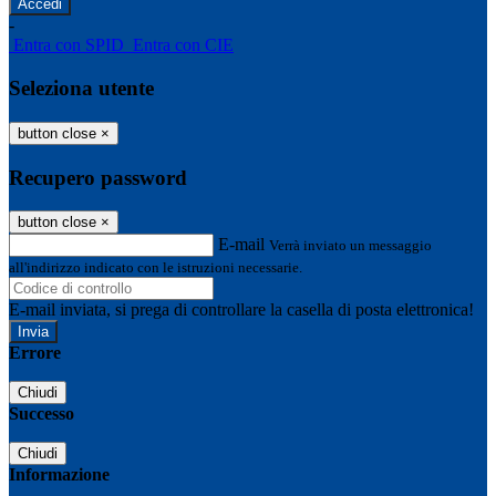
-
Entra con SPID
Entra con CIE
Seleziona utente
button close
×
Recupero password
button close
×
E-mail
Verrà inviato un messaggio
all'indirizzo indicato con le istruzioni necessarie.
E-mail inviata, si prega di controllare la casella di posta elettronica!
Errore
Chiudi
Successo
Chiudi
Informazione