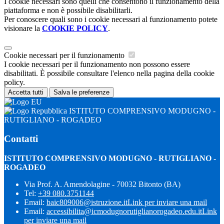
I cookie necessari sono quelli che consentono il funzionamento della
piattaforma e non è possibile disabilitarli.
Per conoscere quali sono i cookie necessari al funzionamento potete
visionare la
COOKIE POLICY
.
Cookie necessari per il funzionamento
I cookie necessari per il funzionamento non possono essere
disabilitati. È possibile consultare l'elenco nella pagina della cookie
policy.
Accetta tutti
Salva le preferenze
ISTITUTO COMPRENSIVO MODUGNO -
RUTIGLIANO - ROGADEO
Contatti
ISTITUTO COMPRENSIVO MODUGNO - RUTIGLIANO -
ROGADEO
Via Prof. A. Amendolagine - 70032 Bitonto (BA)
Tel:
+39 080.3751144
Email:
baic809006@istruzione.it
Link per inviare una mail
Email:
accessibilita@icmodugnorutiglianorogadeo.edu.it
Link
per inviare una mail