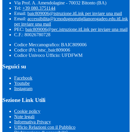
Via Prof. A. Amendolagine - 70032 Bitonto (BA)
Tel:
+39 080.3751144
Email:
baic809006@istruzione.it
Link per inviare una mail
Email:
accessibilita@icmodugnorutiglianorogadeo.edu.it
Link
per inviare una mail
PEC:
baic809006@pec.istruzione.it
Link per inviare una mail
C.F.: 80026780728
Codice Meccanografico: BAIC809006
Codice iPA: istsc_baic809006
Codice Univoco Ufficio: UFDFWM
Seguici su
Facebook
Youtube
Instagram
Sezione Link Utili
Cookie policy
Note legali
Informativa Privacy
Ufficio Relazioni con il Pubblico