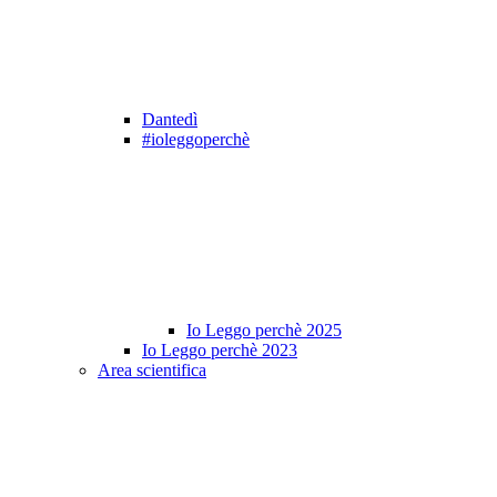
Dantedì
#ioleggoperchè
Io Leggo perchè 2025
Io Leggo perchè 2023
Area scientifica