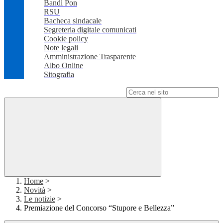
Bandi Pon
RSU
Bacheca sindacale
Segreteria digitale comunicati
Cookie policy
Note legali
Amministrazione Trasparente
Albo Online
Sitografia
Campo di ricerca per le pagine del sito
Home
>
Novità
>
Le notizie
>
Premiazione del Concorso “Stupore e Bellezza”