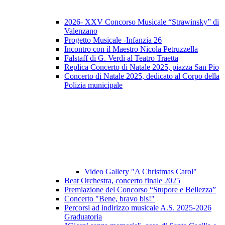
2026- XXV Concorso Musicale “Strawinsky” di
Valenzano
Progetto Musicale -Infanzia 26
Incontro con il Maestro Nicola Petruzzella
Falstaff di G. Verdi al Teatro Traetta
Replica Concerto di Natale 2025, piazza San Pio
Concerto di Natale 2025, dedicato al Corpo della
Polizia municipale
Video Gallery "A Christmas Carol"
Beat Orchestra, concerto finale 2025
Premiazione del Concorso “Stupore e Bellezza”
Concerto "Bene, bravo bis!"
Percorsi ad indirizzo musicale A.S. 2025-2026
Graduatoria