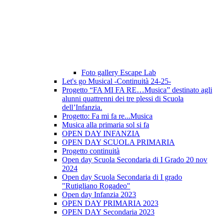
Foto gallery Escape Lab
Let's go Musical -Continuità 24-25-
Progetto “FA MI FA RE…Musica” destinato agli
alunni quattrenni dei tre plessi di Scuola
dell’Infanzia.
Progetto: Fa mi fa re...Musica
Musica alla primaria sol si fa
OPEN DAY INFANZIA
OPEN DAY SCUOLA PRIMARIA
Progetto continuità
Open day Scuola Secondaria di I Grado 20 nov
2024
Open day Scuola Secondaria di I grado
"Rutigliano Rogadeo"
Open day Infanzia 2023
OPEN DAY PRIMARIA 2023
OPEN DAY Secondaria 2023