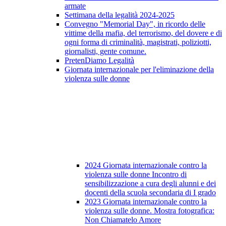
armate
Settimana della legalità 2024-2025
Convegno "Memorial Day", in ricordo delle
vittime della mafia, del terrorismo, del dovere e di
ogni forma di criminalità, magistrati, poliziotti,
giornalisti, gente comune.
PretenDiamo Legalità
Giornata internazionale per l'eliminazione della
violenza sulle donne
2024 Giornata internazionale contro la
violenza sulle donne Incontro di
sensibilizzazione a cura degli alunni e dei
docenti della scuola secondaria di I grado
2023 Giornata internazionale contro la
violenza sulle donne. Mostra fotografica:
Non Chiamatelo Amore