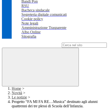
Bandi Pon
RSU
Bacheca sindacale
Segreteria digitale comunicati
Cookie policy
Note legali
Amministrazione Trasparente
Albo Online
Sitografia
Campo di ricerca per le pagine del sito
Home
>
Novità
>
Le notizie
>
Progetto “FA MI FA RE…Musica” destinato agli alunni
quattrenni dei tre plessi di Scuola dell’Infanzia.