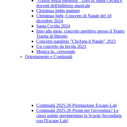
"Giorni senza memoria", coro di Santa Cecilia e
docenti dell'indirizzo musicale
Christmas lights matinee
Christmas light, Concerto di Natale del 18
dicembre 2024
Santa Cecilia 2024
Inno alla gioia, concerto aperitivo presso il Teatro
Traetta di Bitonto
Concerto natalizio "ChiAma il Natale" 2023
Un concerto da favola 2023
Musica in...crescendo
Orientamento e Continuità
Continuità 2025-26 Premiazione Escape-Lab
Continuità 2025-26 Pronti per l'avventura? Le
classi quinte sperimentano la Scuola Secondaria
con l'Escape Lab!