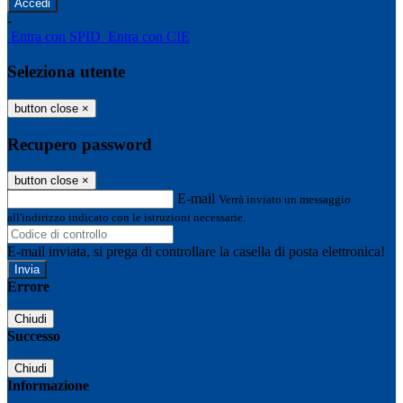
-
Entra con SPID
Entra con CIE
Seleziona utente
button close
×
Recupero password
button close
×
E-mail
Verrà inviato un messaggio
all'indirizzo indicato con le istruzioni necessarie.
E-mail inviata, si prega di controllare la casella di posta elettronica!
Errore
Chiudi
Successo
Chiudi
Informazione