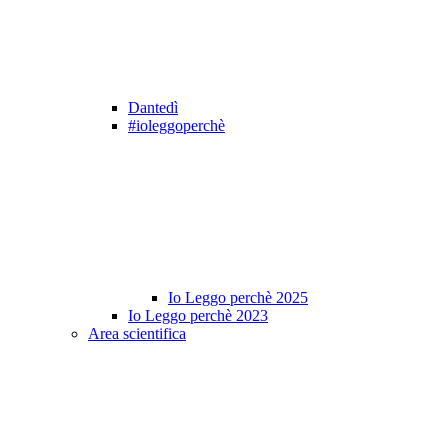
Dantedì
#ioleggoperchè
Io Leggo perchè 2025
Io Leggo perchè 2023
Area scientifica