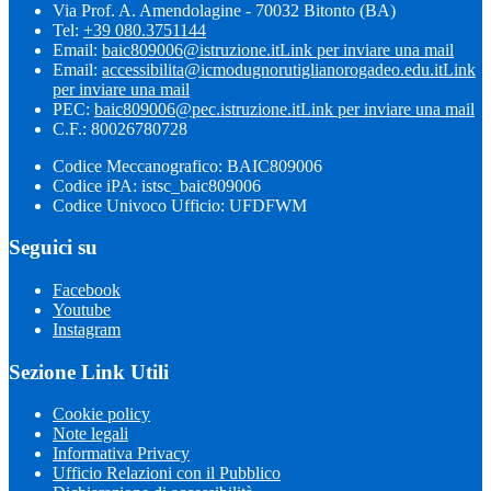
Via Prof. A. Amendolagine - 70032 Bitonto (BA)
Tel:
+39 080.3751144
Email:
baic809006@istruzione.it
Link per inviare una mail
Email:
accessibilita@icmodugnorutiglianorogadeo.edu.it
Link
per inviare una mail
PEC:
baic809006@pec.istruzione.it
Link per inviare una mail
C.F.: 80026780728
Codice Meccanografico: BAIC809006
Codice iPA: istsc_baic809006
Codice Univoco Ufficio: UFDFWM
Seguici su
Facebook
Youtube
Instagram
Sezione Link Utili
Cookie policy
Note legali
Informativa Privacy
Ufficio Relazioni con il Pubblico