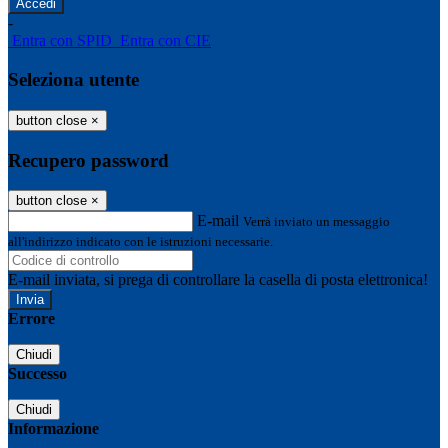
-
Entra con SPID
Entra con CIE
Seleziona utente
button close
×
Recupero password
button close
×
E-mail
Verrà inviato un messaggio
all'indirizzo indicato con le istruzioni necessarie.
E-mail inviata, si prega di controllare la casella di posta elettronica!
Errore
Chiudi
Successo
Chiudi
Informazione