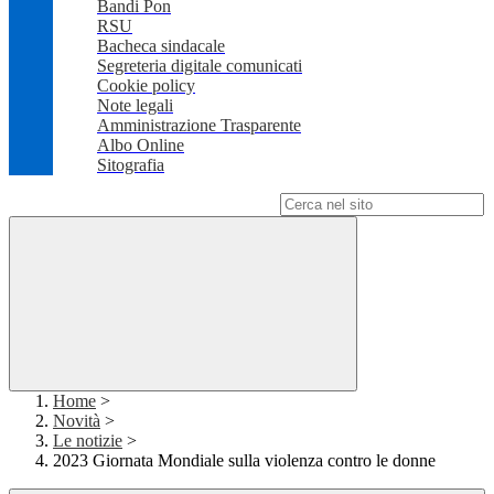
Bandi Pon
RSU
Bacheca sindacale
Segreteria digitale comunicati
Cookie policy
Note legali
Amministrazione Trasparente
Albo Online
Sitografia
Campo di ricerca per le pagine del sito
Home
>
Novità
>
Le notizie
>
2023 Giornata Mondiale sulla violenza contro le donne