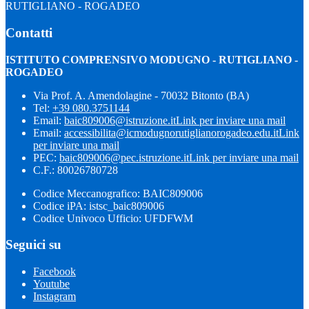
RUTIGLIANO - ROGADEO
Contatti
ISTITUTO COMPRENSIVO MODUGNO - RUTIGLIANO -
ROGADEO
Via Prof. A. Amendolagine - 70032 Bitonto (BA)
Tel:
+39 080.3751144
Email:
baic809006@istruzione.it
Link per inviare una mail
Email:
accessibilita@icmodugnorutiglianorogadeo.edu.it
Link
per inviare una mail
PEC:
baic809006@pec.istruzione.it
Link per inviare una mail
C.F.: 80026780728
Codice Meccanografico: BAIC809006
Codice iPA: istsc_baic809006
Codice Univoco Ufficio: UFDFWM
Seguici su
Facebook
Youtube
Instagram