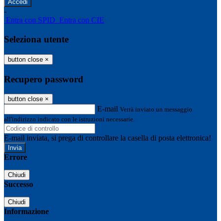
-
Entra con SPID
Entra con CIE
Seleziona utente
button close
×
Recupero password
button close
×
E-mail
Verrà inviato un messaggio
all'indirizzo indicato con le istruzioni necessarie.
E-mail inviata, si prega di controllare la casella di posta elettronica!
Errore
Chiudi
Successo
Chiudi
Informazione