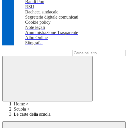
Bandi Pon
RSU
Bacheca sindacale
Segreteria digitale comunicati
Cookie policy
Note legali
Amministrazione Trasparente
Albo Online
Sitografia
Campo di ricerca per le pagine del sito
Home
>
Scuola
>
Le carte della scuola