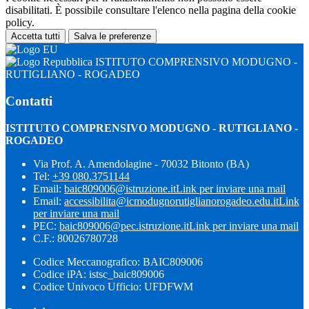
disabilitati. È possibile consultare l'elenco nella pagina della cookie
policy.
Accetta tutti
Salva le preferenze
ISTITUTO COMPRENSIVO MODUGNO -
RUTIGLIANO - ROGADEO
Contatti
ISTITUTO COMPRENSIVO MODUGNO - RUTIGLIANO -
ROGADEO
Via Prof. A. Amendolagine - 70032 Bitonto (BA)
Tel:
+39 080.3751144
Email:
baic809006@istruzione.it
Link per inviare una mail
Email:
accessibilita@icmodugnorutiglianorogadeo.edu.it
Link
per inviare una mail
PEC:
baic809006@pec.istruzione.it
Link per inviare una mail
C.F.: 80026780728
Codice Meccanografico: BAIC809006
Codice iPA: istsc_baic809006
Codice Univoco Ufficio: UFDFWM