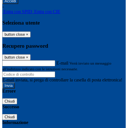
-
Entra con SPID
Entra con CIE
Seleziona utente
button close
×
Recupero password
button close
×
E-mail
Verrà inviato un messaggio
all'indirizzo indicato con le istruzioni necessarie.
E-mail inviata, si prega di controllare la casella di posta elettronica!
Errore
Chiudi
Successo
Chiudi
Informazione