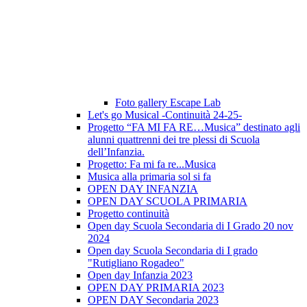
Foto gallery Escape Lab
Let's go Musical -Continuità 24-25-
Progetto “FA MI FA RE…Musica” destinato agli
alunni quattrenni dei tre plessi di Scuola
dell’Infanzia.
Progetto: Fa mi fa re...Musica
Musica alla primaria sol si fa
OPEN DAY INFANZIA
OPEN DAY SCUOLA PRIMARIA
Progetto continuità
Open day Scuola Secondaria di I Grado 20 nov
2024
Open day Scuola Secondaria di I grado
"Rutigliano Rogadeo"
Open day Infanzia 2023
OPEN DAY PRIMARIA 2023
OPEN DAY Secondaria 2023