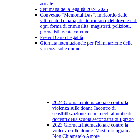
armate
Settimana della legalità 2024-2025
Convegno "Memorial Day", in ricordo delle
vittime della mafia, del terrorismo, del dovere e di
ogni forma di criminalità, magistrati, poliziotti,
giornalisti, gente comune.
PretenDiamo Legalità
Giornata internazionale per l'eliminazione della
violenza sulle donne
2024 Giornata internazionale contro la
violenza sulle donne Incontro di
sensibilizzazione a cura degli alunni e dei
docenti della scuola secondaria di I grado
2023 Giornata internazionale contro la
violenza sulle donne. Mostra fotografica:
Non Chiamatelo Amore