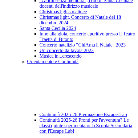
"Giorni senza memoria", coro di Santa Cecilia e
docenti dell'indirizzo musicale
Christmas lights matinee
Christmas light, Concerto di Natale del 18
dicembre 2024
Santa Cecilia 2024
Inno alla gioia, concerto aperitivo presso il Teatro
Traetta di Bitonto
Concerto natalizio "ChiAma il Natale" 2023
Un concerto da favola 2023
Musica in...crescendo
Orientamento e Continuità
Continuità 2025-26 Premiazione Escape-Lab
Continuità 2025-26 Pronti per l'avventura? Le
classi quinte sperimentano la Scuola Secondaria
con l'Escape Lab!