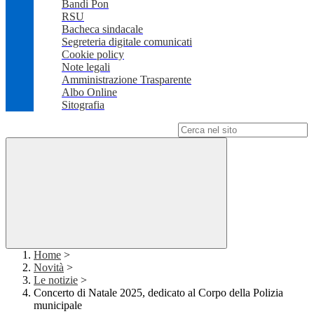
Bandi Pon
RSU
Bacheca sindacale
Segreteria digitale comunicati
Cookie policy
Note legali
Amministrazione Trasparente
Albo Online
Sitografia
Campo di ricerca per le pagine del sito
Home
>
Novità
>
Le notizie
>
Concerto di Natale 2025, dedicato al Corpo della Polizia
municipale