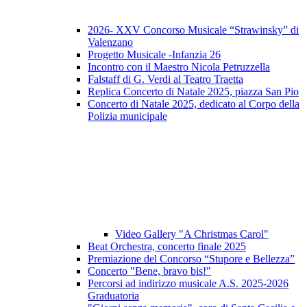
2026- XXV Concorso Musicale “Strawinsky” di
Valenzano
Progetto Musicale -Infanzia 26
Incontro con il Maestro Nicola Petruzzella
Falstaff di G. Verdi al Teatro Traetta
Replica Concerto di Natale 2025, piazza San Pio
Concerto di Natale 2025, dedicato al Corpo della
Polizia municipale
Video Gallery "A Christmas Carol"
Beat Orchestra, concerto finale 2025
Premiazione del Concorso “Stupore e Bellezza”
Concerto "Bene, bravo bis!"
Percorsi ad indirizzo musicale A.S. 2025-2026
Graduatoria