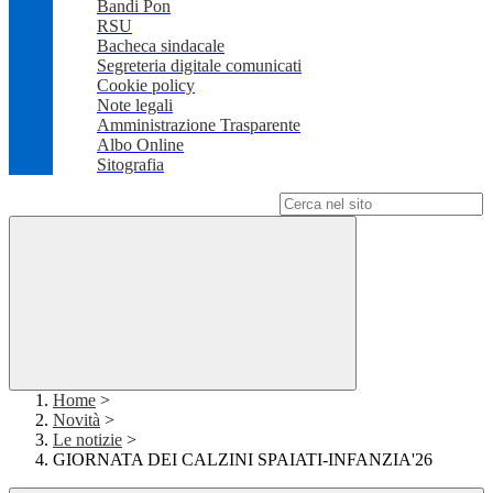
Bandi Pon
RSU
Bacheca sindacale
Segreteria digitale comunicati
Cookie policy
Note legali
Amministrazione Trasparente
Albo Online
Sitografia
Campo di ricerca per le pagine del sito
Home
>
Novità
>
Le notizie
>
GIORNATA DEI CALZINI SPAIATI-INFANZIA'26