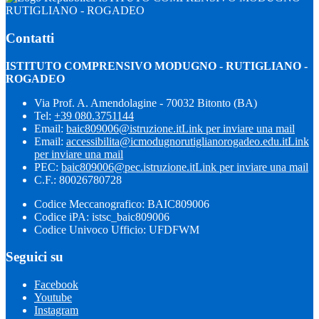
RUTIGLIANO - ROGADEO
Contatti
ISTITUTO COMPRENSIVO MODUGNO - RUTIGLIANO -
ROGADEO
Via Prof. A. Amendolagine - 70032 Bitonto (BA)
Tel:
+39 080.3751144
Email:
baic809006@istruzione.it
Link per inviare una mail
Email:
accessibilita@icmodugnorutiglianorogadeo.edu.it
Link
per inviare una mail
PEC:
baic809006@pec.istruzione.it
Link per inviare una mail
C.F.: 80026780728
Codice Meccanografico: BAIC809006
Codice iPA: istsc_baic809006
Codice Univoco Ufficio: UFDFWM
Seguici su
Facebook
Youtube
Instagram