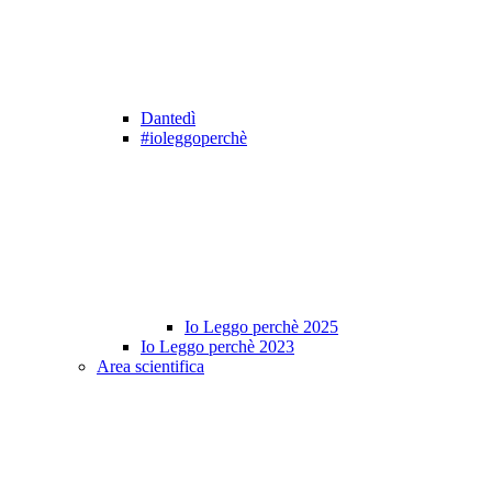
Dantedì
#ioleggoperchè
Io Leggo perchè 2025
Io Leggo perchè 2023
Area scientifica