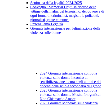
Settimana della legalità 2024-2025
Convegno "Memorial Day", in ricordo delle
vittime della mafia, del terrorismo, del dovere e di
ogni forma di criminalità, magistrati, poliziotti,
giornalisti, gente comune.
PretenDiamo Legalità
Giornata internazionale per l'eliminazione della
violenza sulle donne
2024 Giornata internazionale contro la
violenza sulle donne Incontro di
sensibilizzazione a cura degli alunni e dei
docenti della scuola secondaria di I grado
2023 Giornata internazionale contro la
violenza sulle donne. Mostra fotografica:
Non Chiamatelo Amore
2023 Giornata Mondiale sulla violenza