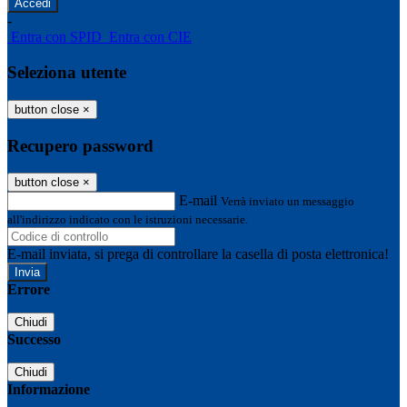
-
Entra con SPID
Entra con CIE
Seleziona utente
button close
×
Recupero password
button close
×
E-mail
Verrà inviato un messaggio
all'indirizzo indicato con le istruzioni necessarie.
E-mail inviata, si prega di controllare la casella di posta elettronica!
Errore
Chiudi
Successo
Chiudi
Informazione