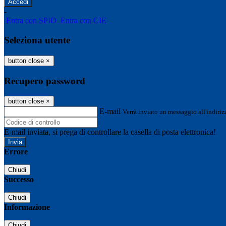
-
Entra con SPID
Entra con CIE
Seleziona utente
button close
×
Recupero password
button close
×
E-mail
Verrà inviato un messaggio all'indirizz
E-mail inviata, si prega di controllare la casella di posta elettronica!
Errore
Chiudi
Successo
Chiudi
Informazione
Chiudi