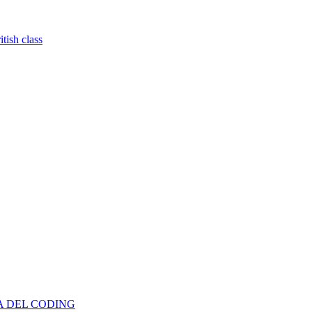
tish class
TA DEL CODING