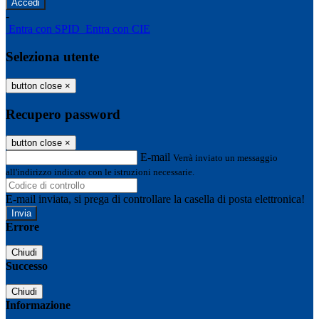
-
Entra con SPID
Entra con CIE
Seleziona utente
button close
×
Recupero password
button close
×
E-mail
Verrà inviato un messaggio
all'indirizzo indicato con le istruzioni necessarie.
E-mail inviata, si prega di controllare la casella di posta elettronica!
Errore
Chiudi
Successo
Chiudi
Informazione