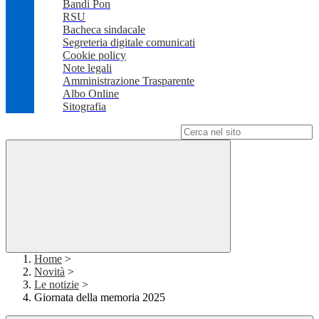
Bandi Pon
RSU
Bacheca sindacale
Segreteria digitale comunicati
Cookie policy
Note legali
Amministrazione Trasparente
Albo Online
Sitografia
Campo di ricerca per le pagine del sito
Home
>
Novità
>
Le notizie
>
Giornata della memoria 2025