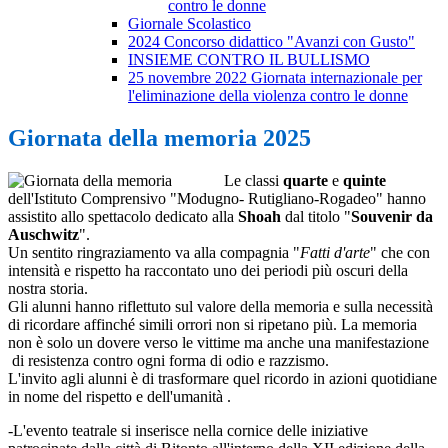
contro le donne
Giornale Scolastico
2024 Concorso didattico "Avanzi con Gusto"
INSIEME CONTRO IL BULLISMO
25 novembre 2022 Giornata internazionale per
l'eliminazione della violenza contro le donne
Giornata della memoria 2025
Le classi
quarte
e
quinte
dell'Istituto Comprensivo "Modugno- Rutigliano-Rogadeo" hanno
assistito allo spettacolo dedicato alla
Shoah
dal titolo "
Souvenir da
Auschwitz
".
Un sentito ringraziamento va alla compagnia "
Fatti d'arte
" che con
intensità e rispetto ha raccontato uno dei periodi più oscuri della
nostra storia.
Gli alunni hanno riflettuto sul valore della memoria e sulla necessità
di ricordare affinché simili orrori non si ripetano più. La memoria
non è solo un dovere verso le vittime ma anche una manifestazione
di resistenza contro ogni forma di odio e razzismo.
L'invito agli alunni è di trasformare quel ricordo in azioni quotidiane
in nome del rispetto e dell'umanità .
-L'evento teatrale si inserisce nella cornice delle iniziative