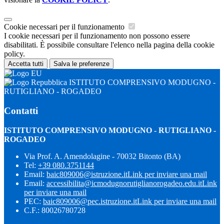
Cookie necessari per il funzionamento
I cookie necessari per il funzionamento non possono essere
disabilitati. È possibile consultare l'elenco nella pagina della cookie
policy.
Accetta tutti
Salva le preferenze
ISTITUTO COMPRENSIVO MODUGNO -
RUTIGLIANO - ROGADEO
Contatti
ISTITUTO COMPRENSIVO MODUGNO - RUTIGLIANO -
ROGADEO
Via Prof. A. Amendolagine - 70032 Bitonto (BA)
Tel:
+39 080.3751144
Email:
baic809006@istruzione.it
Link per inviare una mail
Email:
accessibilita@icmodugnorutiglianorogadeo.edu.it
Link
per inviare una mail
PEC:
baic809006@pec.istruzione.it
Link per inviare una mail
C.F.: 80026780728