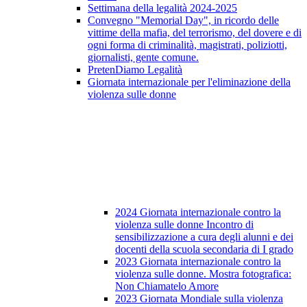
Settimana della legalità 2024-2025
Convegno "Memorial Day", in ricordo delle
vittime della mafia, del terrorismo, del dovere e di
ogni forma di criminalità, magistrati, poliziotti,
giornalisti, gente comune.
PretenDiamo Legalità
Giornata internazionale per l'eliminazione della
violenza sulle donne
2024 Giornata internazionale contro la
violenza sulle donne Incontro di
sensibilizzazione a cura degli alunni e dei
docenti della scuola secondaria di I grado
2023 Giornata internazionale contro la
violenza sulle donne. Mostra fotografica:
Non Chiamatelo Amore
2023 Giornata Mondiale sulla violenza