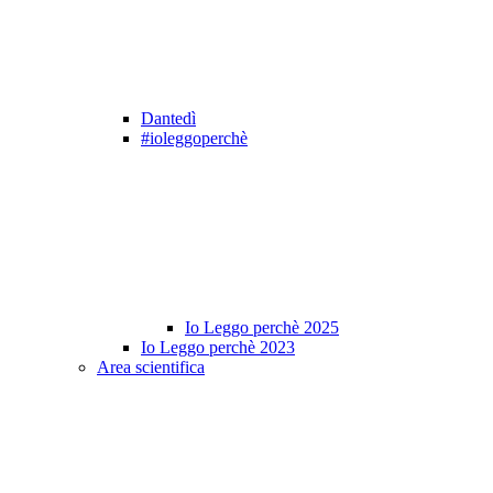
Dantedì
#ioleggoperchè
Io Leggo perchè 2025
Io Leggo perchè 2023
Area scientifica