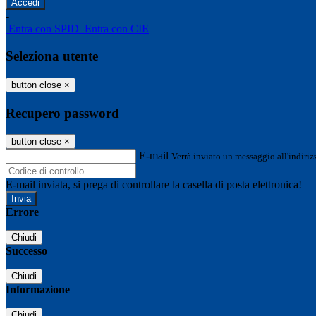
-
Entra con SPID
Entra con CIE
Seleziona utente
button close
×
Recupero password
button close
×
E-mail
Verrà inviato un messaggio all'indirizz
E-mail inviata, si prega di controllare la casella di posta elettronica!
Errore
Chiudi
Successo
Chiudi
Informazione
Chiudi