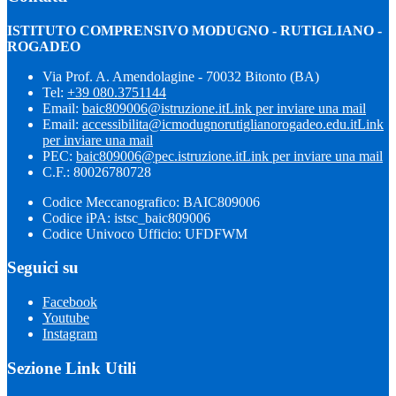
ISTITUTO COMPRENSIVO MODUGNO - RUTIGLIANO -
ROGADEO
Via Prof. A. Amendolagine - 70032 Bitonto (BA)
Tel:
+39 080.3751144
Email:
baic809006@istruzione.it
Link per inviare una mail
Email:
accessibilita@icmodugnorutiglianorogadeo.edu.it
Link
per inviare una mail
PEC:
baic809006@pec.istruzione.it
Link per inviare una mail
C.F.: 80026780728
Codice Meccanografico: BAIC809006
Codice iPA: istsc_baic809006
Codice Univoco Ufficio: UFDFWM
Seguici su
Facebook
Youtube
Instagram
Sezione Link Utili