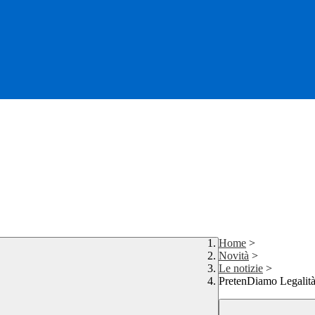
Home
>
Novità
>
Le notizie
>
PretenDiamo Legalit