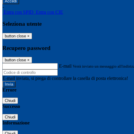
-
Entra con SPID
Entra con CIE
Seleziona utente
button close
×
Recupero password
button close
×
E-mail
Verrà inviato un messaggio all'indirizz
E-mail inviata, si prega di controllare la casella di posta elettronica!
Errore
Chiudi
Successo
Chiudi
Informazione
Chiudi