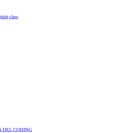
tish class
TA DEL CODING