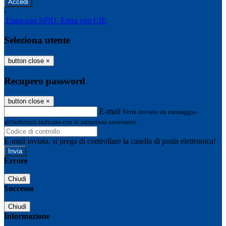
-
Entra con SPID
Entra con CIE
Seleziona utente
button close
×
Recupero password
button close
×
E-mail
Verrà inviato un messaggio
all'indirizzo indicato con le istruzioni necessarie.
E-mail inviata, si prega di controllare la casella di posta elettronica!
Errore
Chiudi
Successo
Chiudi
Informazione