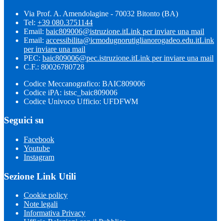
Via Prof. A. Amendolagine - 70032 Bitonto (BA)
Tel:
+39 080.3751144
Email:
baic809006@istruzione.it
Link per inviare una mail
Email:
accessibilita@icmodugnorutiglianorogadeo.edu.it
Link
per inviare una mail
PEC:
baic809006@pec.istruzione.it
Link per inviare una mail
C.F.: 80026780728
Codice Meccanografico: BAIC809006
Codice iPA: istsc_baic809006
Codice Univoco Ufficio: UFDFWM
Seguici su
Facebook
Youtube
Instagram
Sezione Link Utili
Cookie policy
Note legali
Informativa Privacy