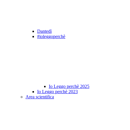
Dantedì
#ioleggoperchè
Io Leggo perchè 2025
Io Leggo perchè 2023
Area scientifica