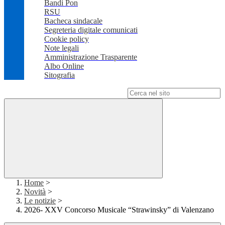
Bandi Pon
RSU
Bacheca sindacale
Segreteria digitale comunicati
Cookie policy
Note legali
Amministrazione Trasparente
Albo Online
Sitografia
Campo di ricerca per le pagine del sito
Home
>
Novità
>
Le notizie
>
2026- XXV Concorso Musicale “Strawinsky” di Valenzano