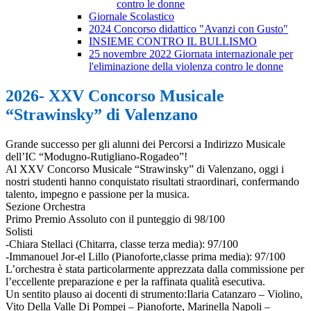
contro le donne
Giornale Scolastico
2024 Concorso didattico "Avanzi con Gusto"
INSIEME CONTRO IL BULLISMO
25 novembre 2022 Giornata internazionale per
l'eliminazione della violenza contro le donne
2026- XXV Concorso Musicale
“Strawinsky” di Valenzano
Grande successo per gli alunni dei Percorsi a Indirizzo Musicale
dell’IC “Modugno-Rutigliano-Rogadeo”!
Al XXV Concorso Musicale “Strawinsky” di Valenzano, oggi i
nostri studenti hanno conquistato risultati straordinari, confermando
talento, impegno e passione per la musica.
Sezione Orchestra
Primo Premio Assoluto con il punteggio di 98/100
Solisti
-Chiara Stellaci (Chitarra, classe terza media): 97/100
-Immanouel Jor-el Lillo (Pianoforte,classe prima media): 97/100
L’orchestra è stata particolarmente apprezzata dalla commissione per
l’eccellente preparazione e per la raffinata qualità esecutiva.
Un sentito plauso ai docenti di strumento:Ilaria Catanzaro – Violino,
Vito Della Valle Di Pompei – Pianoforte, Marinella Napoli –