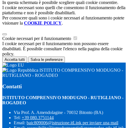
In questa schermata è possibile scegliere quali cookie consentire.
I cookie necessari sono quelli che consentono il funzionamento della
piattaforma e non è possibile disabilitarli.
Per conoscere quali sono i cookie necessari al funzionamento potete
visionare la
COOKIE POLICY
.
Cookie necessari per il funzionamento
I cookie necessari per il funzionamento non possono essere
disabilitati. È possibile consultare l'elenco nella pagina della cookie
policy.
Accetta tutti
Salva le preferenze
ISTITUTO COMPRENSIVO MODUGNO -
RUTIGLIANO - ROGADEO
Contatti
ISTITUTO COMPRENSIVO MODUGNO - RUTIGLIANO -
ROGADEO
Via Prof. A. Amendolagine - 70032 Bitonto (BA)
Tel:
+39 080.3751144
Email:
baic809006@istruzione.it
Link per inviare una mail
Email:
accessibilita@icmodugnorutiglianorogadeo.edu.it
Link