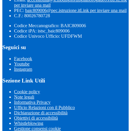
per inviare una mail
PEC:
baic809006@pec.istruzione.it
Link per inviare una mail
C.F.: 80026780728
Codice Meccanografico: BAIC809006
Codice iPA: istsc_baic809006
Codice Univoco Ufficio: UFDFWM
Seguici su
Facebook
Youtube
Instagram
Sezione Link Utili
Cookie policy
Note legali
Informativa Privacy
Ufficio Relazioni con il Pubblico
Dichiarazione di accessibilità
Obiettivi di accessibilità
Whistleblowing
Gestione consensi cookie