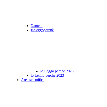
Dantedì
#ioleggoperchè
Io Leggo perchè 2025
Io Leggo perchè 2023
Area scientifica