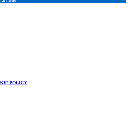
i di menu
KIE POLICY
.