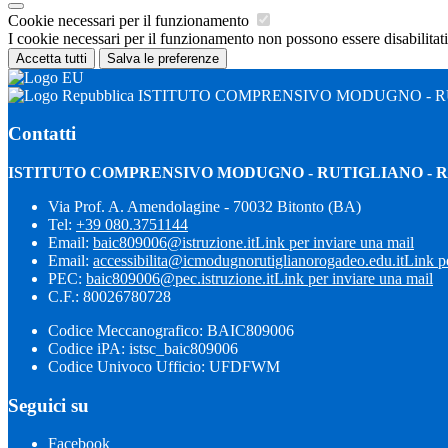
Cookie necessari per il funzionamento
I cookie necessari per il funzionamento non possono essere disabilitati.
Accetta tutti
Salva le preferenze
ISTITUTO COMPRENSIVO MODUGNO - R
Contatti
ISTITUTO COMPRENSIVO MODUGNO - RUTIGLIANO -
Via Prof. A. Amendolagine - 70032 Bitonto (BA)
Tel:
+39 080.3751144
Email:
baic809006@istruzione.it
Link per inviare una mail
Email:
accessibilita@icmodugnorutiglianorogadeo.edu.it
Link p
PEC:
baic809006@pec.istruzione.it
Link per inviare una mail
C.F.: 80026780728
Codice Meccanografico: BAIC809006
Codice iPA: istsc_baic809006
Codice Univoco Ufficio: UFDFWM
Seguici su
Facebook