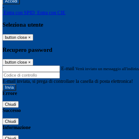
-
Entra con SPID
Entra con CIE
Seleziona utente
button close
×
Recupero password
button close
×
E-mail
Verrà inviato un messaggio all'indirizz
E-mail inviata, si prega di controllare la casella di posta elettronica!
Errore
Chiudi
Successo
Chiudi
Informazione
Chiudi