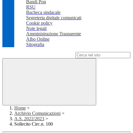
Bandi Pon
RSU
Bacheca sindacale
Segreteria digitale comunicati
Cookie policy
Note legali
Amministrazione Trasparente
Albo Online
Sitografia
Campo di ricerca per le pagine del sito
Home
>
Archivio Comunicazioni
>
A.S. 2022/2023
>
Sollecito Circ.n. 100