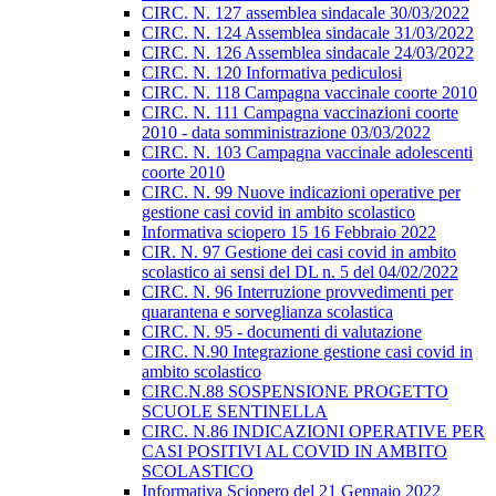
CIRC. N. 127 assemblea sindacale 30/03/2022
CIRC. N. 124 Assemblea sindacale 31/03/2022
CIRC. N. 126 Assemblea sindacale 24/03/2022
CIRC. N. 120 Informativa pediculosi
CIRC. N. 118 Campagna vaccinale coorte 2010
CIRC. N. 111 Campagna vaccinazioni coorte
2010 - data somministrazione 03/03/2022
CIRC. N. 103 Campagna vaccinale adolescenti
coorte 2010
CIRC. N. 99 Nuove indicazioni operative per
gestione casi covid in ambito scolastico
Informativa sciopero 15 16 Febbraio 2022
CIR. N. 97 Gestione dei casi covid in ambito
scolastico ai sensi del DL n. 5 del 04/02/2022
CIRC. N. 96 Interruzione provvedimenti per
quarantena e sorveglianza scolastica
CIRC. N. 95 - documenti di valutazione
CIRC. N.90 Integrazione gestione casi covid in
ambito scolastico
CIRC.N.88 SOSPENSIONE PROGETTO
SCUOLE SENTINELLA
CIRC. N.86 INDICAZIONI OPERATIVE PER
CASI POSITIVI AL COVID IN AMBITO
SCOLASTICO
Informativa Sciopero del 21 Gennaio 2022