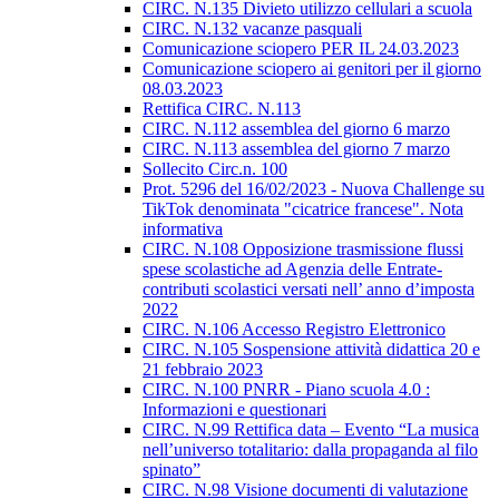
CIRC. N.135 Divieto utilizzo cellulari a scuola
CIRC. N.132 vacanze pasquali
Comunicazione sciopero PER IL 24.03.2023
Comunicazione sciopero ai genitori per il giorno
08.03.2023
Rettifica CIRC. N.113
CIRC. N.112 assemblea del giorno 6 marzo
CIRC. N.113 assemblea del giorno 7 marzo
Sollecito Circ.n. 100
Prot. 5296 del 16/02/2023 - Nuova Challenge su
TikTok denominata "cicatrice francese". Nota
informativa
CIRC. N.108 Opposizione trasmissione flussi
spese scolastiche ad Agenzia delle Entrate-
contributi scolastici versati nell’ anno d’imposta
2022
CIRC. N.106 Accesso Registro Elettronico
CIRC. N.105 Sospensione attività didattica 20 e
21 febbraio 2023
CIRC. N.100 PNRR - Piano scuola 4.0 :
Informazioni e questionari
CIRC. N.99 Rettifica data – Evento “La musica
nell’universo totalitario: dalla propaganda al filo
spinato”
CIRC. N.98 Visione documenti di valutazione