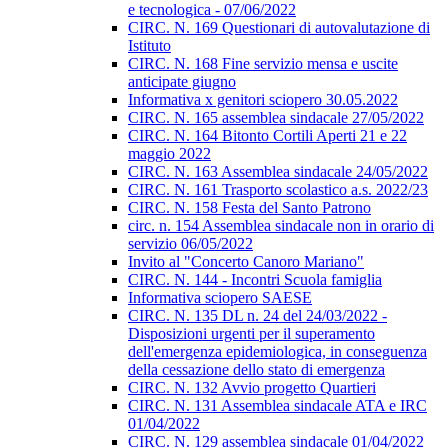
e tecnologica - 07/06/2022
CIRC. N. 169 Questionari di autovalutazione di
Istituto
CIRC. N. 168 Fine servizio mensa e uscite
anticipate giugno
Informativa x genitori sciopero 30.05.2022
CIRC. N. 165 assemblea sindacale 27/05/2022
CIRC. N. 164 Bitonto Cortili Aperti 21 e 22
maggio 2022
CIRC. N. 163 Assemblea sindacale 24/05/2022
CIRC. N. 161 Trasporto scolastico a.s. 2022/23
CIRC. N. 158 Festa del Santo Patrono
circ. n. 154 Assemblea sindacale non in orario di
servizio 06/05/2022
Invito al "Concerto Canoro Mariano"
CIRC. N. 144 - Incontri Scuola famiglia
Informativa sciopero SAESE
CIRC. N. 135 DL n. 24 del 24/03/2022 -
Disposizioni urgenti per il superamento
dell'emergenza epidemiologica, in conseguenza
della cessazione dello stato di emergenza
CIRC. N. 132 Avvio progetto Quartieri
CIRC. N. 131 Assemblea sindacale ATA e IRC
01/04/2022
CIRC. N. 129 assemblea sindacale 01/04/2022