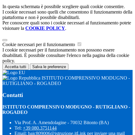
In questa schermata è possibile scegliere quali cookie consentire.
I cookie necessari sono quelli che consentono il funzionamento della
piattaforma e non è possibile disabilitarli.
Per conoscere quali sono i cookie necessari al funzionamento potete
visionare la
COOKIE POLICY
.
Cookie necessari per il funzionamento
I cookie necessari per il funzionamento non possono essere
disabilitati. È possibile consultare l'elenco nella pagina della cookie
policy.
Accetta tutti
Salva le preferenze
ISTITUTO COMPRENSIVO MODUGNO -
RUTIGLIANO - ROGADEO
Contatti
ISTITUTO COMPRENSIVO MODUGNO - RUTIGLIANO -
ROGADEO
Via Prof. A. Amendolagine - 70032 Bitonto (BA)
Tel:
+39 080.3751144
Email:
baic809006@istruzione.it
Link per inviare una mail