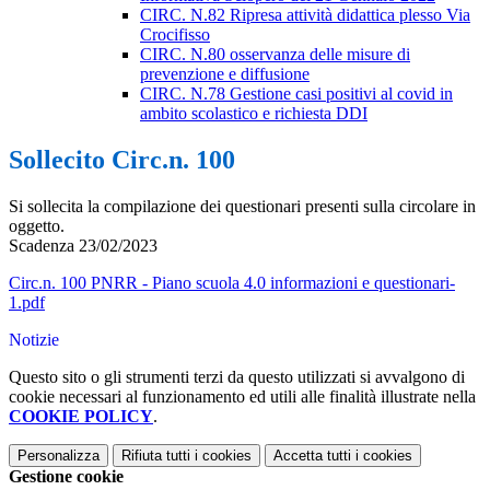
CIRC. N.82 Ripresa attività didattica plesso Via
Crocifisso
CIRC. N.80 osservanza delle misure di
prevenzione e diffusione
CIRC. N.78 Gestione casi positivi al covid in
ambito scolastico e richiesta DDI
Sollecito Circ.n. 100
Si sollecita la compilazione dei questionari presenti sulla circolare in
oggetto.
Scadenza 23/02/2023
Circ.n. 100 PNRR - Piano scuola 4.0 informazioni e questionari-
1.pdf
Notizie
Questo sito o gli strumenti terzi da questo utilizzati si avvalgono di
cookie necessari al funzionamento ed utili alle finalità illustrate nella
COOKIE POLICY
.
Personalizza
Rifiuta tutti
i cookies
Accetta tutti
i cookies
Gestione cookie