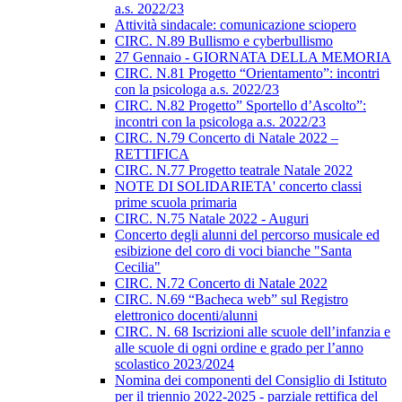
a.s. 2022/23
Attività sindacale: comunicazione sciopero
CIRC. N.89 Bullismo e cyberbullismo
27 Gennaio - GIORNATA DELLA MEMORIA
CIRC. N.81 Progetto “Orientamento”: incontri
con la psicologa a.s. 2022/23
CIRC. N.82 Progetto” Sportello d’Ascolto”:
incontri con la psicologa a.s. 2022/23
CIRC. N.79 Concerto di Natale 2022 –
RETTIFICA
CIRC. N.77 Progetto teatrale Natale 2022
NOTE DI SOLIDARIETA' concerto classi
prime scuola primaria
CIRC. N.75 Natale 2022 - Auguri
Concerto degli alunni del percorso musicale ed
esibizione del coro di voci bianche "Santa
Cecilia"
CIRC. N.72 Concerto di Natale 2022
CIRC. N.69 “Bacheca web” sul Registro
elettronico docenti/alunni
CIRC. N. 68 Iscrizioni alle scuole dell’infanzia e
alle scuole di ogni ordine e grado per l’anno
scolastico 2023/2024
Nomina dei componenti del Consiglio di Istituto
per il triennio 2022-2025 - parziale rettifica del