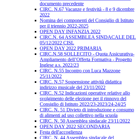
documento precedente
CIRC. N.67 Vacanze e festività - 8 e 9 dicembre
2022
Nomina dei componenti del Consiglio di Istituto
per il triennio 2022-2025
OPEN DAY INFANZIA 2022
CIRC.N. 64 ASSEMBLEA SINDACALE DEL
05/12/2022 CISL
OPEN DAY 2022 PRIMARIA
CIRC.N.58 SOLLECITO - Quota Assicurativa-
Ampliamento dell’Offerta Formativa - Progetto
Inglese a.s. 2022/23
CIRC. N.55 Incontro con Luca Mazzone
25/11/2022
CIRC. N.57 Sospensione attività didattica
indirizzo musicale del 23/11/2022
CIRC. N.52 Indicazioni operative relative allo
svolgimento delle elezione per il rinnovo del
Consiglio di Istituto 2022/23-2023/24-24/25
CIRC. N. 51 Divieto di introduzione e consumo
di alimenti ad uso collettivo nella scuola
CIRC. N. 50 Assemblea sindacale 23/11/2022
OPEN DAY 2022 SECONDARIA
Festa dell'accoglienza
CIRC. N. 44 Assemblea sindacale del