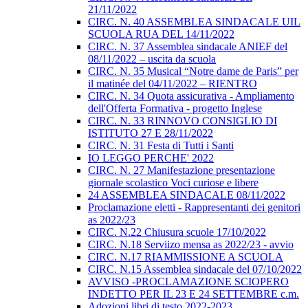
21/11/2022
CIRC. N. 40 ASSEMBLEA SINDACALE UIL
SCUOLA RUA DEL 14/11/2022
CIRC. N. 37 Assemblea sindacale ANIEF del
08/11/2022 – uscita da scuola
CIRC. N. 35 Musical “Notre dame de Paris” per
il matinée del 04/11/2022 – RIENTRO
CIRC. N. 34 Quota assicurativa - Ampliamento
dell'Offerta Formativa - progetto Inglese
CIRC. N. 33 RINNOVO CONSIGLIO DI
ISTITUTO 27 E 28/11/2022
CIRC. N. 31 Festa di Tutti i Santi
IO LEGGO PERCHE' 2022
CIRC. N. 27 Manifestazione presentazione
giornale scolastico Voci curiose e libere
24 ASSEMBLEA SINDACALE 08/11/2022
Proclamazione eletti - Rappresentanti dei genitori
as 2022/23
CIRC. N.22 Chiusura scuole 17/10/2022
CIRC. N.18 Serviizo mensa as 2022/23 - avvio
CIRC. N.17 RIAMMISSIONE A SCUOLA
CIRC. N.15 Assemblea sindacale del 07/10/2022
AVVISO -PROCLAMAZIONE SCIOPERO
INDETTO PER IL 23 E 24 SETTEMBRE c.m.
Adozioni libri di testo 2022-2023