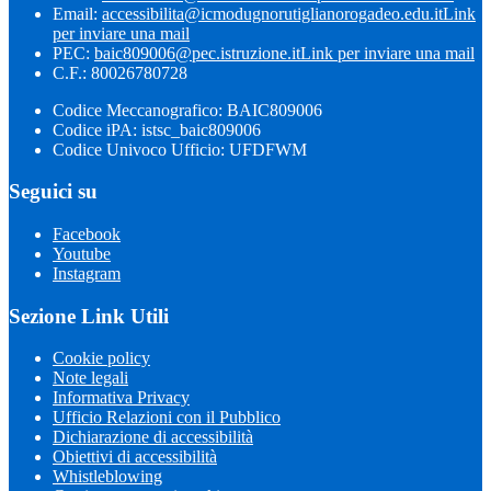
Email:
accessibilita@icmodugnorutiglianorogadeo.edu.it
Link
per inviare una mail
PEC:
baic809006@pec.istruzione.it
Link per inviare una mail
C.F.: 80026780728
Codice Meccanografico: BAIC809006
Codice iPA: istsc_baic809006
Codice Univoco Ufficio: UFDFWM
Seguici su
Facebook
Youtube
Instagram
Sezione Link Utili
Cookie policy
Note legali
Informativa Privacy
Ufficio Relazioni con il Pubblico
Dichiarazione di accessibilità
Obiettivi di accessibilità
Whistleblowing