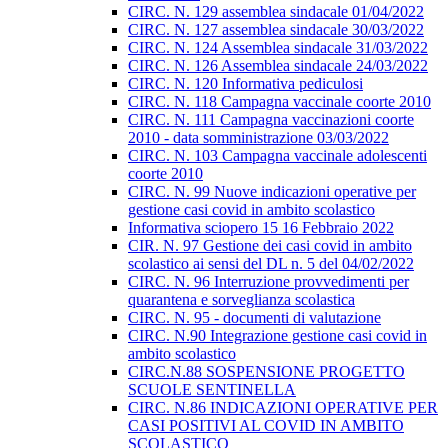
CIRC. N. 129 assemblea sindacale 01/04/2022
CIRC. N. 127 assemblea sindacale 30/03/2022
CIRC. N. 124 Assemblea sindacale 31/03/2022
CIRC. N. 126 Assemblea sindacale 24/03/2022
CIRC. N. 120 Informativa pediculosi
CIRC. N. 118 Campagna vaccinale coorte 2010
CIRC. N. 111 Campagna vaccinazioni coorte
2010 - data somministrazione 03/03/2022
CIRC. N. 103 Campagna vaccinale adolescenti
coorte 2010
CIRC. N. 99 Nuove indicazioni operative per
gestione casi covid in ambito scolastico
Informativa sciopero 15 16 Febbraio 2022
CIR. N. 97 Gestione dei casi covid in ambito
scolastico ai sensi del DL n. 5 del 04/02/2022
CIRC. N. 96 Interruzione provvedimenti per
quarantena e sorveglianza scolastica
CIRC. N. 95 - documenti di valutazione
CIRC. N.90 Integrazione gestione casi covid in
ambito scolastico
CIRC.N.88 SOSPENSIONE PROGETTO
SCUOLE SENTINELLA
CIRC. N.86 INDICAZIONI OPERATIVE PER
CASI POSITIVI AL COVID IN AMBITO
SCOLASTICO