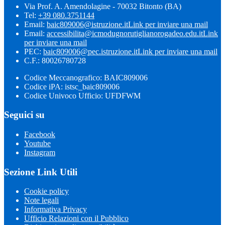
Via Prof. A. Amendolagine - 70032 Bitonto (BA)
Tel:
+39 080.3751144
Email:
baic809006@istruzione.it
Link per inviare una mail
Email:
accessibilita@icmodugnorutiglianorogadeo.edu.it
Link
per inviare una mail
PEC:
baic809006@pec.istruzione.it
Link per inviare una mail
C.F.: 80026780728
Codice Meccanografico: BAIC809006
Codice iPA: istsc_baic809006
Codice Univoco Ufficio: UFDFWM
Seguici su
Facebook
Youtube
Instagram
Sezione Link Utili
Cookie policy
Note legali
Informativa Privacy
Ufficio Relazioni con il Pubblico