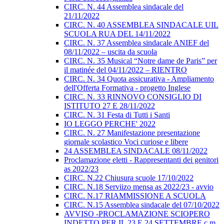
CIRC. N. 44 Assemblea sindacale del
21/11/2022
CIRC. N. 40 ASSEMBLEA SINDACALE UIL
SCUOLA RUA DEL 14/11/2022
CIRC. N. 37 Assemblea sindacale ANIEF del
08/11/2022 – uscita da scuola
CIRC. N. 35 Musical “Notre dame de Paris” per
il matinée del 04/11/2022 – RIENTRO
CIRC. N. 34 Quota assicurativa - Ampliamento
dell'Offerta Formativa - progetto Inglese
CIRC. N. 33 RINNOVO CONSIGLIO DI
ISTITUTO 27 E 28/11/2022
CIRC. N. 31 Festa di Tutti i Santi
IO LEGGO PERCHE' 2022
CIRC. N. 27 Manifestazione presentazione
giornale scolastico Voci curiose e libere
24 ASSEMBLEA SINDACALE 08/11/2022
Proclamazione eletti - Rappresentanti dei genitori
as 2022/23
CIRC. N.22 Chiusura scuole 17/10/2022
CIRC. N.18 Serviizo mensa as 2022/23 - avvio
CIRC. N.17 RIAMMISSIONE A SCUOLA
CIRC. N.15 Assemblea sindacale del 07/10/2022
AVVISO -PROCLAMAZIONE SCIOPERO
INDETTO PER IL 23 E 24 SETTEMBRE c.m.