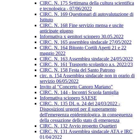
CIRC. N. 175 Settimana della cultura scientifica
e tecnologica - 07/06/2022
CIRC. N. 169 Questionari di autovalutazione di
Istituto
CIRC. N. 168 Fine servizio mensa e uscite
anticipate giugno
Informativa x genitori sciopero 30.05.2022
CIRC. N. 165 assemblea sindacale 27/05/2022
CIRC. N. 164 Bitonto Cortili Aperti 21 e 22
maggio 2022
CIRC. N. 163 Assemblea sindacale 24/05/2022
CIRC. N. 161 Trasporto scolastico a.s. 2022/23
CIRC. N. 158 Festa del Santo Patrono
circ. n. 154 Assemblea sindacale non in orario di
servizio 06/05/2022
Invito al "Concerto Canoro Mariano"
CIRC. N. 144 - Incontri Scuola famiglia
Informativa sciopero SAESE
CIRC. N. 135 DL n. 24 del 24/03/2022 -
Disposizioni urgenti per il superamento
dell'emergenza epidemiologica, in conseguenza
della cessazione dello stato di emergenza
CIRC. N. 132 Avvio progetto Quartieri
CIRC. N. 131 Assemblea sindacale ATA e IRC
01/04/2022