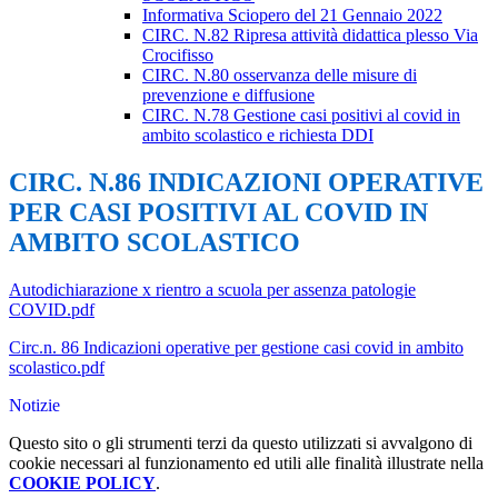
Informativa Sciopero del 21 Gennaio 2022
CIRC. N.82 Ripresa attività didattica plesso Via
Crocifisso
CIRC. N.80 osservanza delle misure di
prevenzione e diffusione
CIRC. N.78 Gestione casi positivi al covid in
ambito scolastico e richiesta DDI
CIRC. N.86 INDICAZIONI OPERATIVE
PER CASI POSITIVI AL COVID IN
AMBITO SCOLASTICO
Autodichiarazione x rientro a scuola per assenza patologie
COVID.pdf
Circ.n. 86 Indicazioni operative per gestione casi covid in ambito
scolastico.pdf
Notizie
Questo sito o gli strumenti terzi da questo utilizzati si avvalgono di
cookie necessari al funzionamento ed utili alle finalità illustrate nella
COOKIE POLICY
.