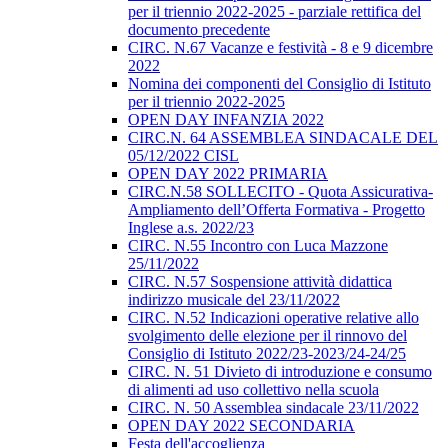
per il triennio 2022-2025 - parziale rettifica del
documento precedente
CIRC. N.67 Vacanze e festività - 8 e 9 dicembre
2022
Nomina dei componenti del Consiglio di Istituto
per il triennio 2022-2025
OPEN DAY INFANZIA 2022
CIRC.N. 64 ASSEMBLEA SINDACALE DEL
05/12/2022 CISL
OPEN DAY 2022 PRIMARIA
CIRC.N.58 SOLLECITO - Quota Assicurativa-
Ampliamento dell’Offerta Formativa - Progetto
Inglese a.s. 2022/23
CIRC. N.55 Incontro con Luca Mazzone
25/11/2022
CIRC. N.57 Sospensione attività didattica
indirizzo musicale del 23/11/2022
CIRC. N.52 Indicazioni operative relative allo
svolgimento delle elezione per il rinnovo del
Consiglio di Istituto 2022/23-2023/24-24/25
CIRC. N. 51 Divieto di introduzione e consumo
di alimenti ad uso collettivo nella scuola
CIRC. N. 50 Assemblea sindacale 23/11/2022
OPEN DAY 2022 SECONDARIA
Festa dell'accoglienza