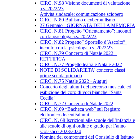
CIRC. N.98 Visione documenti di valutazione
a.s. 2022/23
Attività sindacale: comunicazione sciopero
CIRC. N.89 Bullismo e cyberbullismo
27 Gennaio - GIORNATA DELLA MEMORIA
CIRC. N.81 Progetto “Orientamento”: incontri
con la psicologa a.s. 2022/23
CIRC. N.82 Progetto” Sportello d’Ascolto”:
incontri con la psicologa a.s. 2022/23
CIRC. N.79 Concerto di Natale 2022 –
RETTIFICA
CIRC. N.77 Progetto teatrale Natale 2022
NOTE DI SOLIDARIETA' concerto classi
prime scuola primaria
CIRC. N.75 Natale 2022 - Auguri
Concerto degli alunni del percorso musicale ed
esibizione del coro di voci bianche "Santa
Cecilia"
CIRC. N.72 Concerto di Natale 2022
CIRC. N.69 “Bacheca web” sul Registro
elettronico docenti/alunni
CIRC. N. 68 Iscrizioni alle scuole dell’infanzia e
alle scuole di ogni ordine e grado per l’anno
scolastico 2023/2024
Nomina dei componenti del Consiglio di Istituto