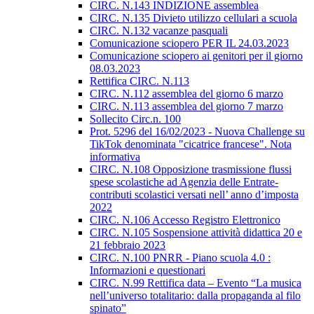
CIRC. N.143 INDIZIONE assemblea
CIRC. N.135 Divieto utilizzo cellulari a scuola
CIRC. N.132 vacanze pasquali
Comunicazione sciopero PER IL 24.03.2023
Comunicazione sciopero ai genitori per il giorno
08.03.2023
Rettifica CIRC. N.113
CIRC. N.112 assemblea del giorno 6 marzo
CIRC. N.113 assemblea del giorno 7 marzo
Sollecito Circ.n. 100
Prot. 5296 del 16/02/2023 - Nuova Challenge su
TikTok denominata "cicatrice francese". Nota
informativa
CIRC. N.108 Opposizione trasmissione flussi
spese scolastiche ad Agenzia delle Entrate-
contributi scolastici versati nell’ anno d’imposta
2022
CIRC. N.106 Accesso Registro Elettronico
CIRC. N.105 Sospensione attività didattica 20 e
21 febbraio 2023
CIRC. N.100 PNRR - Piano scuola 4.0 :
Informazioni e questionari
CIRC. N.99 Rettifica data – Evento “La musica
nell’universo totalitario: dalla propaganda al filo
spinato”