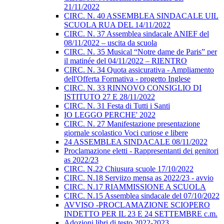
21/11/2022
CIRC. N. 40 ASSEMBLEA SINDACALE UIL
SCUOLA RUA DEL 14/11/2022
CIRC. N. 37 Assemblea sindacale ANIEF del
08/11/2022 – uscita da scuola
CIRC. N. 35 Musical “Notre dame de Paris” per
il matinée del 04/11/2022 – RIENTRO
CIRC. N. 34 Quota assicurativa - Ampliamento
dell'Offerta Formativa - progetto Inglese
CIRC. N. 33 RINNOVO CONSIGLIO DI
ISTITUTO 27 E 28/11/2022
CIRC. N. 31 Festa di Tutti i Santi
IO LEGGO PERCHE' 2022
CIRC. N. 27 Manifestazione presentazione
giornale scolastico Voci curiose e libere
24 ASSEMBLEA SINDACALE 08/11/2022
Proclamazione eletti - Rappresentanti dei genitori
as 2022/23
CIRC. N.22 Chiusura scuole 17/10/2022
CIRC. N.18 Serviizo mensa as 2022/23 - avvio
CIRC. N.17 RIAMMISSIONE A SCUOLA
CIRC. N.15 Assemblea sindacale del 07/10/2022
AVVISO -PROCLAMAZIONE SCIOPERO
INDETTO PER IL 23 E 24 SETTEMBRE c.m.
Adozioni libri di testo 2022-2023