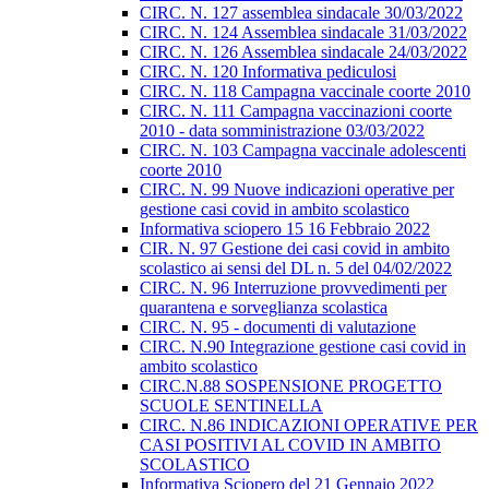
CIRC. N. 127 assemblea sindacale 30/03/2022
CIRC. N. 124 Assemblea sindacale 31/03/2022
CIRC. N. 126 Assemblea sindacale 24/03/2022
CIRC. N. 120 Informativa pediculosi
CIRC. N. 118 Campagna vaccinale coorte 2010
CIRC. N. 111 Campagna vaccinazioni coorte
2010 - data somministrazione 03/03/2022
CIRC. N. 103 Campagna vaccinale adolescenti
coorte 2010
CIRC. N. 99 Nuove indicazioni operative per
gestione casi covid in ambito scolastico
Informativa sciopero 15 16 Febbraio 2022
CIR. N. 97 Gestione dei casi covid in ambito
scolastico ai sensi del DL n. 5 del 04/02/2022
CIRC. N. 96 Interruzione provvedimenti per
quarantena e sorveglianza scolastica
CIRC. N. 95 - documenti di valutazione
CIRC. N.90 Integrazione gestione casi covid in
ambito scolastico
CIRC.N.88 SOSPENSIONE PROGETTO
SCUOLE SENTINELLA
CIRC. N.86 INDICAZIONI OPERATIVE PER
CASI POSITIVI AL COVID IN AMBITO
SCOLASTICO
Informativa Sciopero del 21 Gennaio 2022