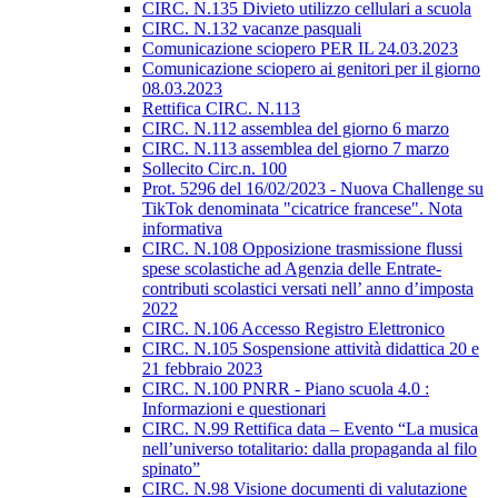
CIRC. N.135 Divieto utilizzo cellulari a scuola
CIRC. N.132 vacanze pasquali
Comunicazione sciopero PER IL 24.03.2023
Comunicazione sciopero ai genitori per il giorno
08.03.2023
Rettifica CIRC. N.113
CIRC. N.112 assemblea del giorno 6 marzo
CIRC. N.113 assemblea del giorno 7 marzo
Sollecito Circ.n. 100
Prot. 5296 del 16/02/2023 - Nuova Challenge su
TikTok denominata "cicatrice francese". Nota
informativa
CIRC. N.108 Opposizione trasmissione flussi
spese scolastiche ad Agenzia delle Entrate-
contributi scolastici versati nell’ anno d’imposta
2022
CIRC. N.106 Accesso Registro Elettronico
CIRC. N.105 Sospensione attività didattica 20 e
21 febbraio 2023
CIRC. N.100 PNRR - Piano scuola 4.0 :
Informazioni e questionari
CIRC. N.99 Rettifica data – Evento “La musica
nell’universo totalitario: dalla propaganda al filo
spinato”
CIRC. N.98 Visione documenti di valutazione