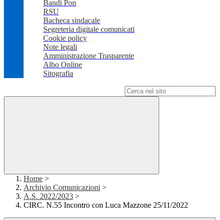
Bandi Pon
RSU
Bacheca sindacale
Segreteria digitale comunicati
Cookie policy
Note legali
Amministrazione Trasparente
Albo Online
Sitografia
Campo di ricerca per le pagine del sito
Home
>
Archivio Comunicazioni
>
A.S. 2022/2023
>
CIRC. N.55 Incontro con Luca Mazzone 25/11/2022