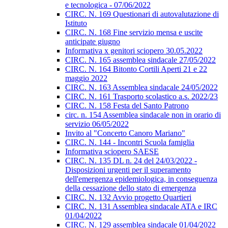
e tecnologica - 07/06/2022
CIRC. N. 169 Questionari di autovalutazione di
Istituto
CIRC. N. 168 Fine servizio mensa e uscite
anticipate giugno
Informativa x genitori sciopero 30.05.2022
CIRC. N. 165 assemblea sindacale 27/05/2022
CIRC. N. 164 Bitonto Cortili Aperti 21 e 22
maggio 2022
CIRC. N. 163 Assemblea sindacale 24/05/2022
CIRC. N. 161 Trasporto scolastico a.s. 2022/23
CIRC. N. 158 Festa del Santo Patrono
circ. n. 154 Assemblea sindacale non in orario di
servizio 06/05/2022
Invito al "Concerto Canoro Mariano"
CIRC. N. 144 - Incontri Scuola famiglia
Informativa sciopero SAESE
CIRC. N. 135 DL n. 24 del 24/03/2022 -
Disposizioni urgenti per il superamento
dell'emergenza epidemiologica, in conseguenza
della cessazione dello stato di emergenza
CIRC. N. 132 Avvio progetto Quartieri
CIRC. N. 131 Assemblea sindacale ATA e IRC
01/04/2022
CIRC. N. 129 assemblea sindacale 01/04/2022