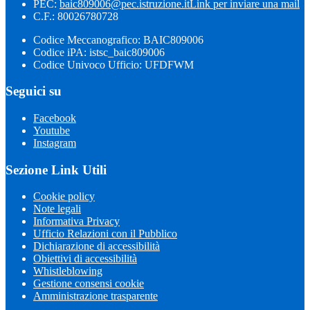
PEC:
baic809006@pec.istruzione.it
Link per inviare una mail
C.F.: 80026780728
Codice Meccanografico: BAIC809006
Codice iPA: istsc_baic809006
Codice Univoco Ufficio: UFDFWM
Seguici su
Facebook
Youtube
Instagram
Sezione Link Utili
Cookie policy
Note legali
Informativa Privacy
Ufficio Relazioni con il Pubblico
Dichiarazione di accessibilità
Obiettivi di accessibilità
Whistleblowing
Gestione consensi cookie
Amministrazione trasparente