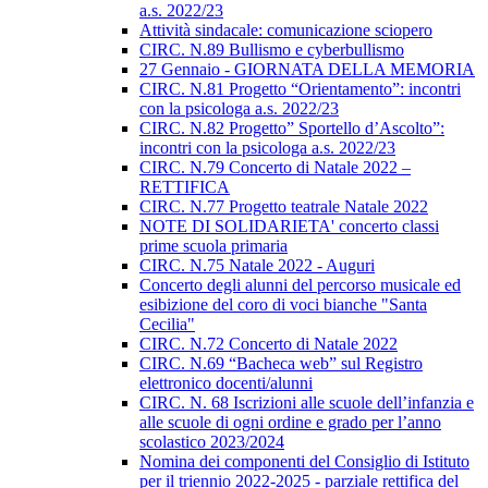
a.s. 2022/23
Attività sindacale: comunicazione sciopero
CIRC. N.89 Bullismo e cyberbullismo
27 Gennaio - GIORNATA DELLA MEMORIA
CIRC. N.81 Progetto “Orientamento”: incontri
con la psicologa a.s. 2022/23
CIRC. N.82 Progetto” Sportello d’Ascolto”:
incontri con la psicologa a.s. 2022/23
CIRC. N.79 Concerto di Natale 2022 –
RETTIFICA
CIRC. N.77 Progetto teatrale Natale 2022
NOTE DI SOLIDARIETA' concerto classi
prime scuola primaria
CIRC. N.75 Natale 2022 - Auguri
Concerto degli alunni del percorso musicale ed
esibizione del coro di voci bianche "Santa
Cecilia"
CIRC. N.72 Concerto di Natale 2022
CIRC. N.69 “Bacheca web” sul Registro
elettronico docenti/alunni
CIRC. N. 68 Iscrizioni alle scuole dell’infanzia e
alle scuole di ogni ordine e grado per l’anno
scolastico 2023/2024
Nomina dei componenti del Consiglio di Istituto
per il triennio 2022-2025 - parziale rettifica del