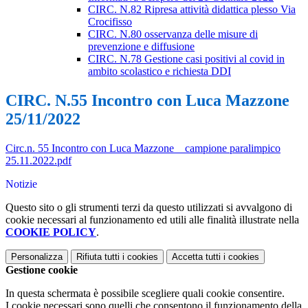
CIRC. N.82 Ripresa attività didattica plesso Via
Crocifisso
CIRC. N.80 osservanza delle misure di
prevenzione e diffusione
CIRC. N.78 Gestione casi positivi al covid in
ambito scolastico e richiesta DDI
CIRC. N.55 Incontro con Luca Mazzone
25/11/2022
Circ.n. 55 Incontro con Luca Mazzone _ campione paralimpico
25.11.2022.pdf
Notizie
Questo sito o gli strumenti terzi da questo utilizzati si avvalgono di
cookie necessari al funzionamento ed utili alle finalità illustrate nella
COOKIE POLICY
.
Personalizza
Rifiuta tutti
i cookies
Accetta tutti
i cookies
Gestione cookie
In questa schermata è possibile scegliere quali cookie consentire.
I cookie necessari sono quelli che consentono il funzionamento della