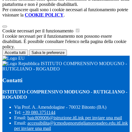
piattaforma e non è possibile disabilitarli.
Per conoscere quali sono i cookie necessari al funzionamento potete
visionare la
COOKIE POLICY
.
Cookie necessari per il funzionamento
I cookie necessari per il funzionamento non possono essere
disabilitati. È possibile consultare l'elenco nella pagina della cookie
policy.
Accetta tutti
Salva le preferenze
ISTITUTO COMPRENSIVO MODUGNO -
RUTIGLIANO - ROGADEO
Contatti
ISTITUTO COMPRENSIVO MODUGNO - RUTIGLIANO -
ROGADEO
Via Prof. A. Amendolagine - 70032 Bitonto (BA)
Tel:
+39 080.3751144
Email:
baic809006@istruzione.it
Link per inviare una mail
Email:
accessibilita@icmodugnorutiglianorogadeo.edu.it
Link
per inviare una mail