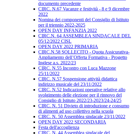
documento precedente
CIRC. N.67 Vacanze e festività - 8 e 9 dicembre
2022
Nomina dei componenti del Consiglio di Istituto
per il triennio 2022-2025
OPEN DAY INFANZIA 2022
CIRC.N. 64 ASSEMBLEA SINDACALE DEL
05/12/2022 CISL
OPEN DAY 2022 PRIMARIA
CIRC.N.58 SOLLECITO - Quota Assicurativa-
Ampliamento dell’Offerta Formativa - Progetto
Inglese a.s. 2022/23
CIRC. N.55 Incontro con Luca Mazzone
25/11/2022
CIRC. N.57 Sospensione attività didattica
indirizzo musicale del 23/11/2022
CIRC. N.52 Indicazioni operative relative allo
svolgimento delle elezione per il rinnovo del
Consiglio di Istituto 2022/23-2023/24-24/25
CIRC. N. 51 Divieto di introduzione e consumo
di alimenti ad uso collettivo nella scuola
CIRC. N. 50 Assemblea sindacale 23/11/2022
OPEN DAY 2022 SECONDARIA
Festa dell'accoglienza
CIRC. N. 44 Assemblea sindacale del