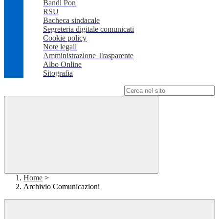
Bandi Pon
RSU
Bacheca sindacale
Segreteria digitale comunicati
Cookie policy
Note legali
Amministrazione Trasparente
Albo Online
Sitografia
Campo di ricerca per le pagine del sito
Home
>
Archivio Comunicazioni