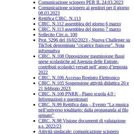
Comunicazione sciopero PER IL 24.03.2023
Comunicazione sciopero ai genitori per il giorno
08.03.2023
Rettifica CIRC. N.113
CIRC. N.112 assemblea del giorno 6 marzo
CIRC. N.113 assemblea del giorno 7 marzo
Sollecito Circ.n. 100
Prot. 5296 del 16/02/2023 - Nuova Challenge su
TikTok denominata "cicatrice francese". Nota
informativa
CIRC. N.108 Opposizione trasmissione flussi
spese scolastiche ad Agenzia delle Entrate-
contributi scolastici versati nell’ anno d’imposta
2022
CIRC. N.106 Accesso Registro Elettronico
CIRC. N.105 Sospensione attività didattica 20 e
21 febbraio 2023
CIRC. N.100 PNRR - Piano scuola 4.0 :
Informazioni e questionari
CIRC. N.99 Rettifica data – Evento “La musica
nell’universo totalitario: dalla propaganda al filo
spinato”
CIRC. N.98 Visione documenti di valutazione
a.s. 2022/23
Attività sindacale: comunicazione sciopero