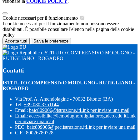
visionare la
COOKIE POLICY
.
Cookie necessari per il funzionamento
I cookie necessari per il funzionamento non possono essere
disabilitati. È possibile consultare l'elenco nella pagina della cookie
policy.
Accetta tutti
Salva le preferenze
ISTITUTO COMPRENSIVO MODUGNO -
RUTIGLIANO - ROGADEO
Contatti
ISTITUTO COMPRENSIVO MODUGNO - RUTIGLIANO -
ROGADEO
Via Prof. A. Amendolagine - 70032 Bitonto (BA)
Tel:
+39 080.3751144
Email:
baic809006@istruzione.it
Link per inviare una mail
Email:
accessibilita@icmodugnorutiglianorogadeo.edu.it
Link
per inviare una mail
PEC:
baic809006@pec.istruzione.it
Link per inviare una mail
C.F.: 80026780728