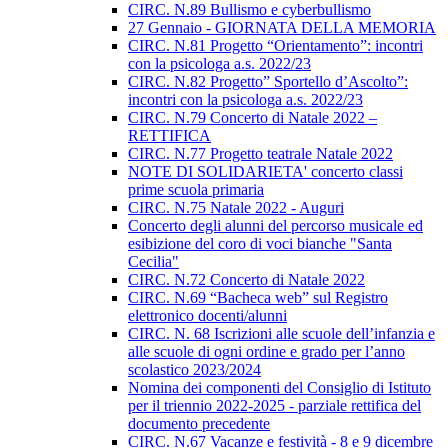
CIRC. N.89 Bullismo e cyberbullismo
27 Gennaio - GIORNATA DELLA MEMORIA
CIRC. N.81 Progetto “Orientamento”: incontri
con la psicologa a.s. 2022/23
CIRC. N.82 Progetto” Sportello d’Ascolto”:
incontri con la psicologa a.s. 2022/23
CIRC. N.79 Concerto di Natale 2022 –
RETTIFICA
CIRC. N.77 Progetto teatrale Natale 2022
NOTE DI SOLIDARIETA' concerto classi
prime scuola primaria
CIRC. N.75 Natale 2022 - Auguri
Concerto degli alunni del percorso musicale ed
esibizione del coro di voci bianche "Santa
Cecilia"
CIRC. N.72 Concerto di Natale 2022
CIRC. N.69 “Bacheca web” sul Registro
elettronico docenti/alunni
CIRC. N. 68 Iscrizioni alle scuole dell’infanzia e
alle scuole di ogni ordine e grado per l’anno
scolastico 2023/2024
Nomina dei componenti del Consiglio di Istituto
per il triennio 2022-2025 - parziale rettifica del
documento precedente
CIRC. N.67 Vacanze e festività - 8 e 9 dicembre