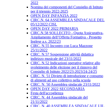
2022
Nomina dei componenti del Consiglio di Istituto
per il triennio 2022-2025
OPEN DAY INFANZIA 2022
CIRC.N. 64 ASSEMBLEA SINDACALE DEL
05/12/2022 CISL
OPEN DAY 2022 PRIMARIA
CIRC.N.58 SOLLECITO - Quota Assicurativa-
Ampliamento dell’Offerta Formativa - Progetto
Inglese a.s. 2022/23
CIRC. N.55 Incontro con Luca Mazzone
25/11/2022
CIRC. N.57 Sospensione attività didattica
indirizzo musicale del 23/11/2022
CIRC. N.52 Indicazioni operative relative allo
svolgimento delle elezione per il rinnovo del
Consiglio di Istituto 2022/23-2023/24-24/25
CIRC. N. 51 Divieto di introduzione e consumo
di alimenti ad uso collettivo nella scuola
CIRC. N. 50 Assemblea sindacale 23/11/2022
OPEN DAY 2022 SECONDARIA
Festa dell'accoglienza
CIRC. N. 44 Assemblea sindacale del
21/11/2022
CIRC. N. 40 ASSEMBLEA SINDACALE UIL