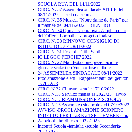
SCUOLA RUA DEL 14/11/2022
CIRC. N. 37 Assemblea sindacale ANIEF del
08/11/2022 – uscita da scuola
CIRC. N. 35 Musical “Notre dame de Paris” per
il matinée del 04/11/2022 – RIENTRO
CIRC. N. 34 Quota assicurativa - Ampliamento
dell'Offerta Formativa - progetto Inglese
CIRC. N. 33 RINNOVO CONSIGLIO DI
ISTITUTO 27 E 28/11/2022
CIRC. N. 31 Festa di Tutti i Santi
IO LEGGO PERCHE' 2022
CIRC. N. 27 Manifestazione presentazione
giornale scolastico Voci curiose e libere
24 ASSEMBLEA SINDACALE 08/11/2022
Proclamazione eletti - Rappresentanti dei genitori
as 2022/23
CIRC. N.22 Chiusura scuole 17/10/2022
CIRC. N.18 Serviizo mensa as 2022/23 - avvio
CIRC. N.17 RIAMMISSIONE A SCUOLA
CIRC. N.15 Assemblea sindacale del 07/10/2022
AVVISO -PROCLAMAZIONE SCIOPERO
INDETTO PER IL 23 E 24 SETTEMBRE c.m.
Adozioni libri di testo 2022-2023
Incontri Scuola -famiglia -scuola Secondaria-
2022 2023