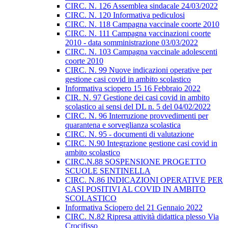
CIRC. N. 126 Assemblea sindacale 24/03/2022
CIRC. N. 120 Informativa pediculosi
CIRC. N. 118 Campagna vaccinale coorte 2010
CIRC. N. 111 Campagna vaccinazioni coorte
2010 - data somministrazione 03/03/2022
CIRC. N. 103 Campagna vaccinale adolescenti
coorte 2010
CIRC. N. 99 Nuove indicazioni operative per
gestione casi covid in ambito scolastico
Informativa sciopero 15 16 Febbraio 2022
CIR. N. 97 Gestione dei casi covid in ambito
scolastico ai sensi del DL n. 5 del 04/02/2022
CIRC. N. 96 Interruzione provvedimenti per
quarantena e sorveglianza scolastica
CIRC. N. 95 - documenti di valutazione
CIRC. N.90 Integrazione gestione casi covid in
ambito scolastico
CIRC.N.88 SOSPENSIONE PROGETTO
SCUOLE SENTINELLA
CIRC. N.86 INDICAZIONI OPERATIVE PER
CASI POSITIVI AL COVID IN AMBITO
SCOLASTICO
Informativa Sciopero del 21 Gennaio 2022
CIRC. N.82 Ripresa attività didattica plesso Via
Crocifisso