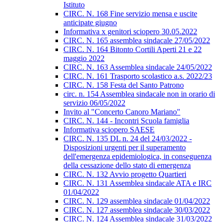
Istituto
CIRC. N. 168 Fine servizio mensa e uscite
anticipate giugno
Informativa x genitori sciopero 30.05.2022
CIRC. N. 165 assemblea sindacale 27/05/2022
CIRC. N. 164 Bitonto Cortili Aperti 21 e 22
maggio 2022
CIRC. N. 163 Assemblea sindacale 24/05/2022
CIRC. N. 161 Trasporto scolastico a.s. 2022/23
CIRC. N. 158 Festa del Santo Patrono
circ. n. 154 Assemblea sindacale non in orario di
servizio 06/05/2022
Invito al "Concerto Canoro Mariano"
CIRC. N. 144 - Incontri Scuola famiglia
Informativa sciopero SAESE
CIRC. N. 135 DL n. 24 del 24/03/2022 -
Disposizioni urgenti per il superamento
dell'emergenza epidemiologica, in conseguenza
della cessazione dello stato di emergenza
CIRC. N. 132 Avvio progetto Quartieri
CIRC. N. 131 Assemblea sindacale ATA e IRC
01/04/2022
CIRC. N. 129 assemblea sindacale 01/04/2022
CIRC. N. 127 assemblea sindacale 30/03/2022
CIRC. N. 124 Assemblea sindacale 31/03/2022