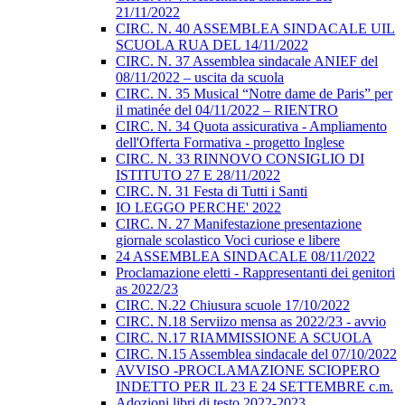
21/11/2022
CIRC. N. 40 ASSEMBLEA SINDACALE UIL
SCUOLA RUA DEL 14/11/2022
CIRC. N. 37 Assemblea sindacale ANIEF del
08/11/2022 – uscita da scuola
CIRC. N. 35 Musical “Notre dame de Paris” per
il matinée del 04/11/2022 – RIENTRO
CIRC. N. 34 Quota assicurativa - Ampliamento
dell'Offerta Formativa - progetto Inglese
CIRC. N. 33 RINNOVO CONSIGLIO DI
ISTITUTO 27 E 28/11/2022
CIRC. N. 31 Festa di Tutti i Santi
IO LEGGO PERCHE' 2022
CIRC. N. 27 Manifestazione presentazione
giornale scolastico Voci curiose e libere
24 ASSEMBLEA SINDACALE 08/11/2022
Proclamazione eletti - Rappresentanti dei genitori
as 2022/23
CIRC. N.22 Chiusura scuole 17/10/2022
CIRC. N.18 Serviizo mensa as 2022/23 - avvio
CIRC. N.17 RIAMMISSIONE A SCUOLA
CIRC. N.15 Assemblea sindacale del 07/10/2022
AVVISO -PROCLAMAZIONE SCIOPERO
INDETTO PER IL 23 E 24 SETTEMBRE c.m.
Adozioni libri di testo 2022-2023