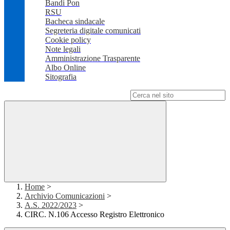
Bandi Pon
RSU
Bacheca sindacale
Segreteria digitale comunicati
Cookie policy
Note legali
Amministrazione Trasparente
Albo Online
Sitografia
Campo di ricerca per le pagine del sito
Home
>
Archivio Comunicazioni
>
A.S. 2022/2023
>
CIRC. N.106 Accesso Registro Elettronico