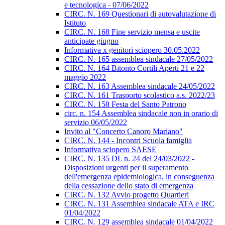
e tecnologica - 07/06/2022
CIRC. N. 169 Questionari di autovalutazione di
Istituto
CIRC. N. 168 Fine servizio mensa e uscite
anticipate giugno
Informativa x genitori sciopero 30.05.2022
CIRC. N. 165 assemblea sindacale 27/05/2022
CIRC. N. 164 Bitonto Cortili Aperti 21 e 22
maggio 2022
CIRC. N. 163 Assemblea sindacale 24/05/2022
CIRC. N. 161 Trasporto scolastico a.s. 2022/23
CIRC. N. 158 Festa del Santo Patrono
circ. n. 154 Assemblea sindacale non in orario di
servizio 06/05/2022
Invito al "Concerto Canoro Mariano"
CIRC. N. 144 - Incontri Scuola famiglia
Informativa sciopero SAESE
CIRC. N. 135 DL n. 24 del 24/03/2022 -
Disposizioni urgenti per il superamento
dell'emergenza epidemiologica, in conseguenza
della cessazione dello stato di emergenza
CIRC. N. 132 Avvio progetto Quartieri
CIRC. N. 131 Assemblea sindacale ATA e IRC
01/04/2022
CIRC. N. 129 assemblea sindacale 01/04/2022