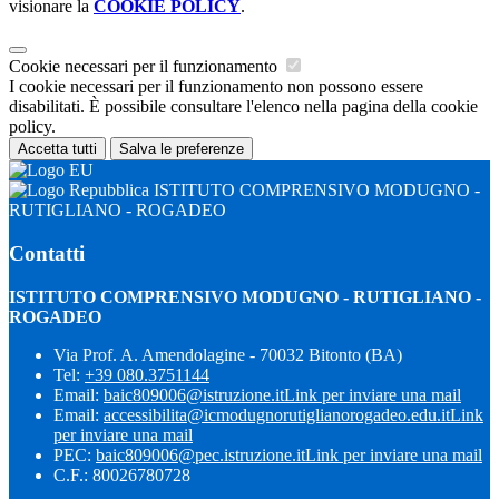
visionare la
COOKIE POLICY
.
Cookie necessari per il funzionamento
I cookie necessari per il funzionamento non possono essere
disabilitati. È possibile consultare l'elenco nella pagina della cookie
policy.
Accetta tutti
Salva le preferenze
ISTITUTO COMPRENSIVO MODUGNO -
RUTIGLIANO - ROGADEO
Contatti
ISTITUTO COMPRENSIVO MODUGNO - RUTIGLIANO -
ROGADEO
Via Prof. A. Amendolagine - 70032 Bitonto (BA)
Tel:
+39 080.3751144
Email:
baic809006@istruzione.it
Link per inviare una mail
Email:
accessibilita@icmodugnorutiglianorogadeo.edu.it
Link
per inviare una mail
PEC:
baic809006@pec.istruzione.it
Link per inviare una mail
C.F.: 80026780728