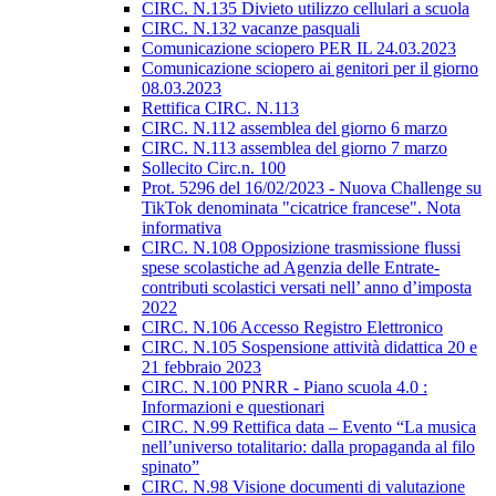
CIRC. N.135 Divieto utilizzo cellulari a scuola
CIRC. N.132 vacanze pasquali
Comunicazione sciopero PER IL 24.03.2023
Comunicazione sciopero ai genitori per il giorno
08.03.2023
Rettifica CIRC. N.113
CIRC. N.112 assemblea del giorno 6 marzo
CIRC. N.113 assemblea del giorno 7 marzo
Sollecito Circ.n. 100
Prot. 5296 del 16/02/2023 - Nuova Challenge su
TikTok denominata "cicatrice francese". Nota
informativa
CIRC. N.108 Opposizione trasmissione flussi
spese scolastiche ad Agenzia delle Entrate-
contributi scolastici versati nell’ anno d’imposta
2022
CIRC. N.106 Accesso Registro Elettronico
CIRC. N.105 Sospensione attività didattica 20 e
21 febbraio 2023
CIRC. N.100 PNRR - Piano scuola 4.0 :
Informazioni e questionari
CIRC. N.99 Rettifica data – Evento “La musica
nell’universo totalitario: dalla propaganda al filo
spinato”
CIRC. N.98 Visione documenti di valutazione