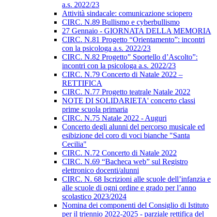
a.s. 2022/23
Attività sindacale: comunicazione sciopero
CIRC. N.89 Bullismo e cyberbullismo
27 Gennaio - GIORNATA DELLA MEMORIA
CIRC. N.81 Progetto “Orientamento”: incontri
con la psicologa a.s. 2022/23
CIRC. N.82 Progetto” Sportello d’Ascolto”:
incontri con la psicologa a.s. 2022/23
CIRC. N.79 Concerto di Natale 2022 –
RETTIFICA
CIRC. N.77 Progetto teatrale Natale 2022
NOTE DI SOLIDARIETA' concerto classi
prime scuola primaria
CIRC. N.75 Natale 2022 - Auguri
Concerto degli alunni del percorso musicale ed
esibizione del coro di voci bianche "Santa
Cecilia"
CIRC. N.72 Concerto di Natale 2022
CIRC. N.69 “Bacheca web” sul Registro
elettronico docenti/alunni
CIRC. N. 68 Iscrizioni alle scuole dell’infanzia e
alle scuole di ogni ordine e grado per l’anno
scolastico 2023/2024
Nomina dei componenti del Consiglio di Istituto
per il triennio 2022-2025 - parziale rettifica del