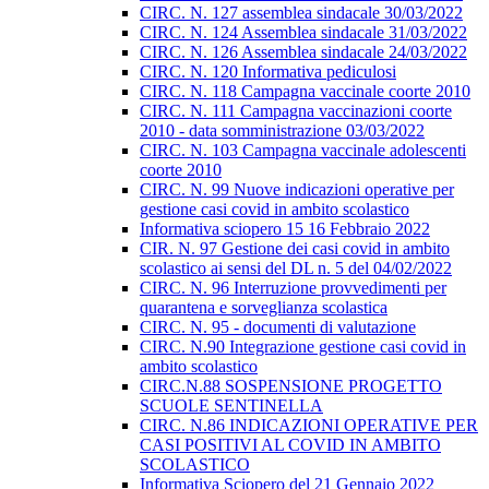
CIRC. N. 127 assemblea sindacale 30/03/2022
CIRC. N. 124 Assemblea sindacale 31/03/2022
CIRC. N. 126 Assemblea sindacale 24/03/2022
CIRC. N. 120 Informativa pediculosi
CIRC. N. 118 Campagna vaccinale coorte 2010
CIRC. N. 111 Campagna vaccinazioni coorte
2010 - data somministrazione 03/03/2022
CIRC. N. 103 Campagna vaccinale adolescenti
coorte 2010
CIRC. N. 99 Nuove indicazioni operative per
gestione casi covid in ambito scolastico
Informativa sciopero 15 16 Febbraio 2022
CIR. N. 97 Gestione dei casi covid in ambito
scolastico ai sensi del DL n. 5 del 04/02/2022
CIRC. N. 96 Interruzione provvedimenti per
quarantena e sorveglianza scolastica
CIRC. N. 95 - documenti di valutazione
CIRC. N.90 Integrazione gestione casi covid in
ambito scolastico
CIRC.N.88 SOSPENSIONE PROGETTO
SCUOLE SENTINELLA
CIRC. N.86 INDICAZIONI OPERATIVE PER
CASI POSITIVI AL COVID IN AMBITO
SCOLASTICO
Informativa Sciopero del 21 Gennaio 2022