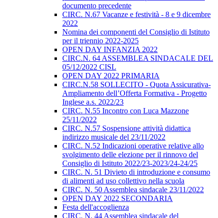
documento precedente
CIRC. N.67 Vacanze e festività - 8 e 9 dicembre
2022
Nomina dei componenti del Consiglio di Istituto
per il triennio 2022-2025
OPEN DAY INFANZIA 2022
CIRC.N. 64 ASSEMBLEA SINDACALE DEL
05/12/2022 CISL
OPEN DAY 2022 PRIMARIA
CIRC.N.58 SOLLECITO - Quota Assicurativa-
Ampliamento dell’Offerta Formativa - Progetto
Inglese a.s. 2022/23
CIRC. N.55 Incontro con Luca Mazzone
25/11/2022
CIRC. N.57 Sospensione attività didattica
indirizzo musicale del 23/11/2022
CIRC. N.52 Indicazioni operative relative allo
svolgimento delle elezione per il rinnovo del
Consiglio di Istituto 2022/23-2023/24-24/25
CIRC. N. 51 Divieto di introduzione e consumo
di alimenti ad uso collettivo nella scuola
CIRC. N. 50 Assemblea sindacale 23/11/2022
OPEN DAY 2022 SECONDARIA
Festa dell'accoglienza
CIRC. N. 44 Assemblea sindacale del