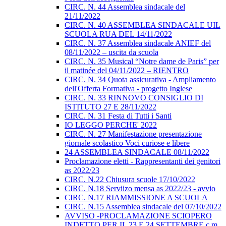
CIRC. N. 44 Assemblea sindacale del
21/11/2022
CIRC. N. 40 ASSEMBLEA SINDACALE UIL
SCUOLA RUA DEL 14/11/2022
CIRC. N. 37 Assemblea sindacale ANIEF del
08/11/2022 – uscita da scuola
CIRC. N. 35 Musical “Notre dame de Paris” per
il matinée del 04/11/2022 – RIENTRO
CIRC. N. 34 Quota assicurativa - Ampliamento
dell'Offerta Formativa - progetto Inglese
CIRC. N. 33 RINNOVO CONSIGLIO DI
ISTITUTO 27 E 28/11/2022
CIRC. N. 31 Festa di Tutti i Santi
IO LEGGO PERCHE' 2022
CIRC. N. 27 Manifestazione presentazione
giornale scolastico Voci curiose e libere
24 ASSEMBLEA SINDACALE 08/11/2022
Proclamazione eletti - Rappresentanti dei genitori
as 2022/23
CIRC. N.22 Chiusura scuole 17/10/2022
CIRC. N.18 Serviizo mensa as 2022/23 - avvio
CIRC. N.17 RIAMMISSIONE A SCUOLA
CIRC. N.15 Assemblea sindacale del 07/10/2022
AVVISO -PROCLAMAZIONE SCIOPERO
INDETTO PER IL 23 E 24 SETTEMBRE c.m.