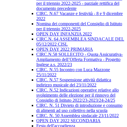
per il triennio 2022-2025 - parziale rettifica del
documento precedente
CIRC. N.67 Vacanze e festività - 8 e 9 dicembre
2022
Nomina dei componenti del Consiglio di Istituto
per il triennio 2022-2025
OPEN DAY INFANZIA 2022
CIRC.N. 64 ASSEMBLEA SINDACALE DEL
05/12/2022 CISL
OPEN DAY 2022 PRIMARIA
CIRC.N.58 SOLLECITO - Quota Assicurativa-
Ampliamento dell’Offerta Formativa - Progetto
Inglese a.s. 2022/23
CIRC. N.55 Incontro con Luca Mazzone
25/11/2022
CIRC. N.57 Sospensione attività didattica
indirizzo musicale del 23/11/2022
CIRC. N.52 Indicazioni operative relative allo
svolgimento delle elezione per il rinnovo del
Consiglio di Istituto 2022/23-2023/24-24/25
CIRC. N. 51 Divieto di introduzione e consumo
di alimenti ad uso collettivo nella scuola
CIRC. N. 50 Assemblea sindacale 23/11/2022
OPEN DAY 2022 SECONDARIA
Festa dell'accoglienza