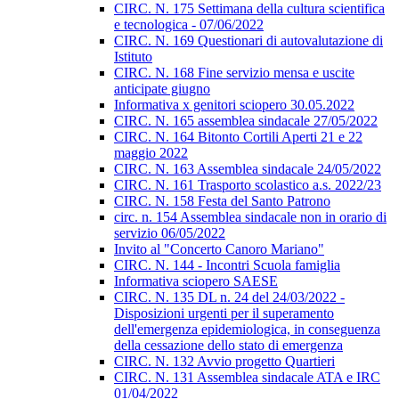
CIRC. N. 175 Settimana della cultura scientifica
e tecnologica - 07/06/2022
CIRC. N. 169 Questionari di autovalutazione di
Istituto
CIRC. N. 168 Fine servizio mensa e uscite
anticipate giugno
Informativa x genitori sciopero 30.05.2022
CIRC. N. 165 assemblea sindacale 27/05/2022
CIRC. N. 164 Bitonto Cortili Aperti 21 e 22
maggio 2022
CIRC. N. 163 Assemblea sindacale 24/05/2022
CIRC. N. 161 Trasporto scolastico a.s. 2022/23
CIRC. N. 158 Festa del Santo Patrono
circ. n. 154 Assemblea sindacale non in orario di
servizio 06/05/2022
Invito al "Concerto Canoro Mariano"
CIRC. N. 144 - Incontri Scuola famiglia
Informativa sciopero SAESE
CIRC. N. 135 DL n. 24 del 24/03/2022 -
Disposizioni urgenti per il superamento
dell'emergenza epidemiologica, in conseguenza
della cessazione dello stato di emergenza
CIRC. N. 132 Avvio progetto Quartieri
CIRC. N. 131 Assemblea sindacale ATA e IRC
01/04/2022