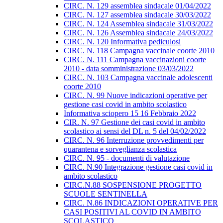
CIRC. N. 129 assemblea sindacale 01/04/2022
CIRC. N. 127 assemblea sindacale 30/03/2022
CIRC. N. 124 Assemblea sindacale 31/03/2022
CIRC. N. 126 Assemblea sindacale 24/03/2022
CIRC. N. 120 Informativa pediculosi
CIRC. N. 118 Campagna vaccinale coorte 2010
CIRC. N. 111 Campagna vaccinazioni coorte
2010 - data somministrazione 03/03/2022
CIRC. N. 103 Campagna vaccinale adolescenti
coorte 2010
CIRC. N. 99 Nuove indicazioni operative per
gestione casi covid in ambito scolastico
Informativa sciopero 15 16 Febbraio 2022
CIR. N. 97 Gestione dei casi covid in ambito
scolastico ai sensi del DL n. 5 del 04/02/2022
CIRC. N. 96 Interruzione provvedimenti per
quarantena e sorveglianza scolastica
CIRC. N. 95 - documenti di valutazione
CIRC. N.90 Integrazione gestione casi covid in
ambito scolastico
CIRC.N.88 SOSPENSIONE PROGETTO
SCUOLE SENTINELLA
CIRC. N.86 INDICAZIONI OPERATIVE PER
CASI POSITIVI AL COVID IN AMBITO
SCOLASTICO