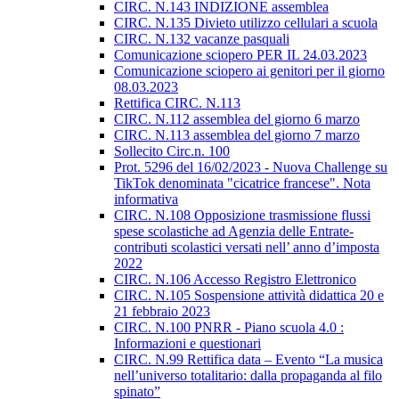
CIRC. N.143 INDIZIONE assemblea
CIRC. N.135 Divieto utilizzo cellulari a scuola
CIRC. N.132 vacanze pasquali
Comunicazione sciopero PER IL 24.03.2023
Comunicazione sciopero ai genitori per il giorno
08.03.2023
Rettifica CIRC. N.113
CIRC. N.112 assemblea del giorno 6 marzo
CIRC. N.113 assemblea del giorno 7 marzo
Sollecito Circ.n. 100
Prot. 5296 del 16/02/2023 - Nuova Challenge su
TikTok denominata "cicatrice francese". Nota
informativa
CIRC. N.108 Opposizione trasmissione flussi
spese scolastiche ad Agenzia delle Entrate-
contributi scolastici versati nell’ anno d’imposta
2022
CIRC. N.106 Accesso Registro Elettronico
CIRC. N.105 Sospensione attività didattica 20 e
21 febbraio 2023
CIRC. N.100 PNRR - Piano scuola 4.0 :
Informazioni e questionari
CIRC. N.99 Rettifica data – Evento “La musica
nell’universo totalitario: dalla propaganda al filo
spinato”