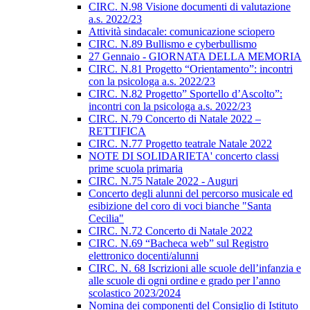
CIRC. N.98 Visione documenti di valutazione
a.s. 2022/23
Attività sindacale: comunicazione sciopero
CIRC. N.89 Bullismo e cyberbullismo
27 Gennaio - GIORNATA DELLA MEMORIA
CIRC. N.81 Progetto “Orientamento”: incontri
con la psicologa a.s. 2022/23
CIRC. N.82 Progetto” Sportello d’Ascolto”:
incontri con la psicologa a.s. 2022/23
CIRC. N.79 Concerto di Natale 2022 –
RETTIFICA
CIRC. N.77 Progetto teatrale Natale 2022
NOTE DI SOLIDARIETA' concerto classi
prime scuola primaria
CIRC. N.75 Natale 2022 - Auguri
Concerto degli alunni del percorso musicale ed
esibizione del coro di voci bianche "Santa
Cecilia"
CIRC. N.72 Concerto di Natale 2022
CIRC. N.69 “Bacheca web” sul Registro
elettronico docenti/alunni
CIRC. N. 68 Iscrizioni alle scuole dell’infanzia e
alle scuole di ogni ordine e grado per l’anno
scolastico 2023/2024
Nomina dei componenti del Consiglio di Istituto