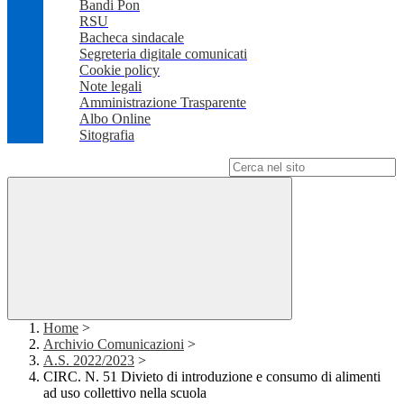
Bandi Pon
RSU
Bacheca sindacale
Segreteria digitale comunicati
Cookie policy
Note legali
Amministrazione Trasparente
Albo Online
Sitografia
Campo di ricerca per le pagine del sito
Home
>
Archivio Comunicazioni
>
A.S. 2022/2023
>
CIRC. N. 51 Divieto di introduzione e consumo di alimenti
ad uso collettivo nella scuola