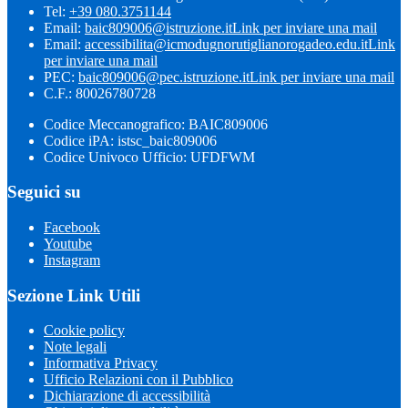
Tel:
+39 080.3751144
Email:
baic809006@istruzione.it
Link per inviare una mail
Email:
accessibilita@icmodugnorutiglianorogadeo.edu.it
Link
per inviare una mail
PEC:
baic809006@pec.istruzione.it
Link per inviare una mail
C.F.: 80026780728
Codice Meccanografico: BAIC809006
Codice iPA: istsc_baic809006
Codice Univoco Ufficio: UFDFWM
Seguici su
Facebook
Youtube
Instagram
Sezione Link Utili
Cookie policy
Note legali
Informativa Privacy
Ufficio Relazioni con il Pubblico
Dichiarazione di accessibilità