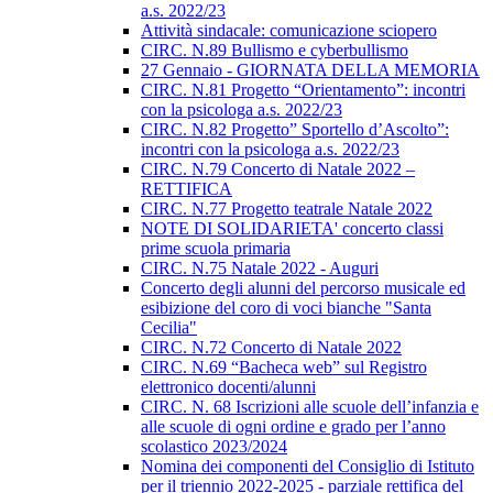
a.s. 2022/23
Attività sindacale: comunicazione sciopero
CIRC. N.89 Bullismo e cyberbullismo
27 Gennaio - GIORNATA DELLA MEMORIA
CIRC. N.81 Progetto “Orientamento”: incontri
con la psicologa a.s. 2022/23
CIRC. N.82 Progetto” Sportello d’Ascolto”:
incontri con la psicologa a.s. 2022/23
CIRC. N.79 Concerto di Natale 2022 –
RETTIFICA
CIRC. N.77 Progetto teatrale Natale 2022
NOTE DI SOLIDARIETA' concerto classi
prime scuola primaria
CIRC. N.75 Natale 2022 - Auguri
Concerto degli alunni del percorso musicale ed
esibizione del coro di voci bianche "Santa
Cecilia"
CIRC. N.72 Concerto di Natale 2022
CIRC. N.69 “Bacheca web” sul Registro
elettronico docenti/alunni
CIRC. N. 68 Iscrizioni alle scuole dell’infanzia e
alle scuole di ogni ordine e grado per l’anno
scolastico 2023/2024
Nomina dei componenti del Consiglio di Istituto
per il triennio 2022-2025 - parziale rettifica del