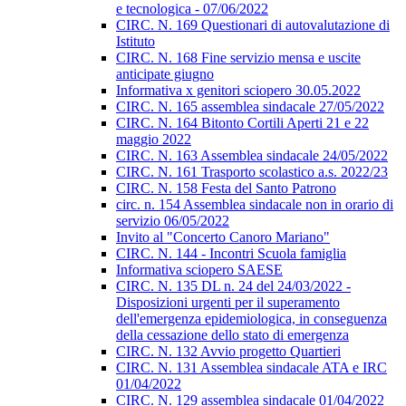
e tecnologica - 07/06/2022
CIRC. N. 169 Questionari di autovalutazione di
Istituto
CIRC. N. 168 Fine servizio mensa e uscite
anticipate giugno
Informativa x genitori sciopero 30.05.2022
CIRC. N. 165 assemblea sindacale 27/05/2022
CIRC. N. 164 Bitonto Cortili Aperti 21 e 22
maggio 2022
CIRC. N. 163 Assemblea sindacale 24/05/2022
CIRC. N. 161 Trasporto scolastico a.s. 2022/23
CIRC. N. 158 Festa del Santo Patrono
circ. n. 154 Assemblea sindacale non in orario di
servizio 06/05/2022
Invito al "Concerto Canoro Mariano"
CIRC. N. 144 - Incontri Scuola famiglia
Informativa sciopero SAESE
CIRC. N. 135 DL n. 24 del 24/03/2022 -
Disposizioni urgenti per il superamento
dell'emergenza epidemiologica, in conseguenza
della cessazione dello stato di emergenza
CIRC. N. 132 Avvio progetto Quartieri
CIRC. N. 131 Assemblea sindacale ATA e IRC
01/04/2022
CIRC. N. 129 assemblea sindacale 01/04/2022