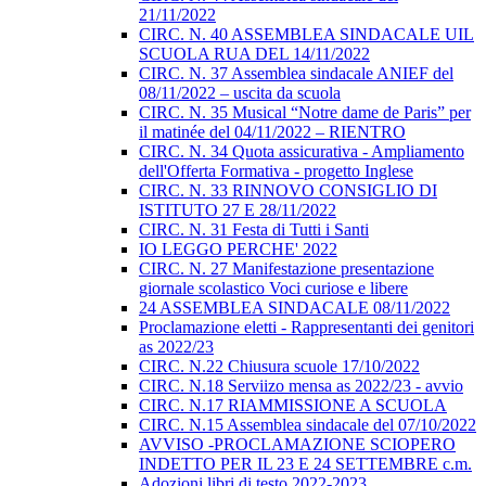
21/11/2022
CIRC. N. 40 ASSEMBLEA SINDACALE UIL
SCUOLA RUA DEL 14/11/2022
CIRC. N. 37 Assemblea sindacale ANIEF del
08/11/2022 – uscita da scuola
CIRC. N. 35 Musical “Notre dame de Paris” per
il matinée del 04/11/2022 – RIENTRO
CIRC. N. 34 Quota assicurativa - Ampliamento
dell'Offerta Formativa - progetto Inglese
CIRC. N. 33 RINNOVO CONSIGLIO DI
ISTITUTO 27 E 28/11/2022
CIRC. N. 31 Festa di Tutti i Santi
IO LEGGO PERCHE' 2022
CIRC. N. 27 Manifestazione presentazione
giornale scolastico Voci curiose e libere
24 ASSEMBLEA SINDACALE 08/11/2022
Proclamazione eletti - Rappresentanti dei genitori
as 2022/23
CIRC. N.22 Chiusura scuole 17/10/2022
CIRC. N.18 Serviizo mensa as 2022/23 - avvio
CIRC. N.17 RIAMMISSIONE A SCUOLA
CIRC. N.15 Assemblea sindacale del 07/10/2022
AVVISO -PROCLAMAZIONE SCIOPERO
INDETTO PER IL 23 E 24 SETTEMBRE c.m.
Adozioni libri di testo 2022-2023