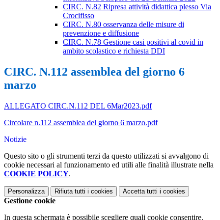
CIRC. N.82 Ripresa attività didattica plesso Via
Crocifisso
CIRC. N.80 osservanza delle misure di
prevenzione e diffusione
CIRC. N.78 Gestione casi positivi al covid in
ambito scolastico e richiesta DDI
CIRC. N.112 assemblea del giorno 6
marzo
ALLEGATO CIRC.N.112 DEL 6Mar2023.pdf
Circolare n.112 assemblea del giorno 6 marzo.pdf
Notizie
Questo sito o gli strumenti terzi da questo utilizzati si avvalgono di
cookie necessari al funzionamento ed utili alle finalità illustrate nella
COOKIE POLICY
.
Personalizza
Rifiuta tutti
i cookies
Accetta tutti
i cookies
Gestione cookie
In questa schermata è possibile scegliere quali cookie consentire.