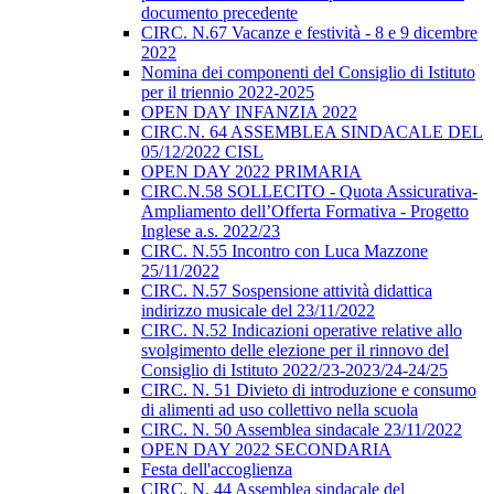
documento precedente
CIRC. N.67 Vacanze e festività - 8 e 9 dicembre
2022
Nomina dei componenti del Consiglio di Istituto
per il triennio 2022-2025
OPEN DAY INFANZIA 2022
CIRC.N. 64 ASSEMBLEA SINDACALE DEL
05/12/2022 CISL
OPEN DAY 2022 PRIMARIA
CIRC.N.58 SOLLECITO - Quota Assicurativa-
Ampliamento dell’Offerta Formativa - Progetto
Inglese a.s. 2022/23
CIRC. N.55 Incontro con Luca Mazzone
25/11/2022
CIRC. N.57 Sospensione attività didattica
indirizzo musicale del 23/11/2022
CIRC. N.52 Indicazioni operative relative allo
svolgimento delle elezione per il rinnovo del
Consiglio di Istituto 2022/23-2023/24-24/25
CIRC. N. 51 Divieto di introduzione e consumo
di alimenti ad uso collettivo nella scuola
CIRC. N. 50 Assemblea sindacale 23/11/2022
OPEN DAY 2022 SECONDARIA
Festa dell'accoglienza
CIRC. N. 44 Assemblea sindacale del