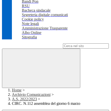
Bandi Pon
RSU
Bacheca sindacale
Segreteria digitale comunicati
Cookie policy
Note legali
Amministrazione Trasparente
Albo Online
Sitografia
Campo di ricerca per le pagine del sito
Home
>
Archivio Comunicazioni
>
A.S. 2022/2023
>
CIRC. N.112 assemblea del giorno 6 marzo