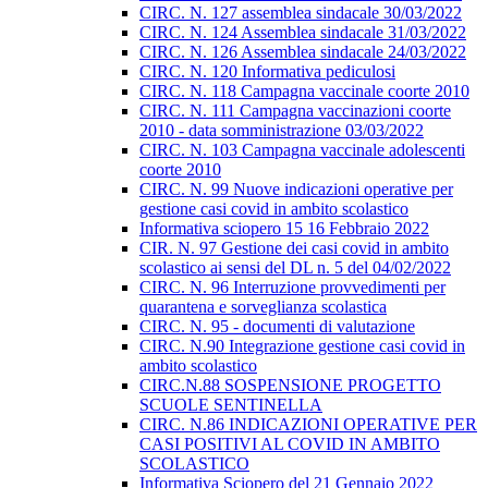
CIRC. N. 127 assemblea sindacale 30/03/2022
CIRC. N. 124 Assemblea sindacale 31/03/2022
CIRC. N. 126 Assemblea sindacale 24/03/2022
CIRC. N. 120 Informativa pediculosi
CIRC. N. 118 Campagna vaccinale coorte 2010
CIRC. N. 111 Campagna vaccinazioni coorte
2010 - data somministrazione 03/03/2022
CIRC. N. 103 Campagna vaccinale adolescenti
coorte 2010
CIRC. N. 99 Nuove indicazioni operative per
gestione casi covid in ambito scolastico
Informativa sciopero 15 16 Febbraio 2022
CIR. N. 97 Gestione dei casi covid in ambito
scolastico ai sensi del DL n. 5 del 04/02/2022
CIRC. N. 96 Interruzione provvedimenti per
quarantena e sorveglianza scolastica
CIRC. N. 95 - documenti di valutazione
CIRC. N.90 Integrazione gestione casi covid in
ambito scolastico
CIRC.N.88 SOSPENSIONE PROGETTO
SCUOLE SENTINELLA
CIRC. N.86 INDICAZIONI OPERATIVE PER
CASI POSITIVI AL COVID IN AMBITO
SCOLASTICO
Informativa Sciopero del 21 Gennaio 2022