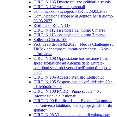
CIRC. N.135 Divieto utilizzo cellulari a scuola
CIRC. N.132 vacanze pasquali
Comunicazione sciopero PER IL 24.03.2023
Comunicazione sciopero ai genitori per il giorno
08.03.2023
Rettifica CIRC. N.113
CIRC. N.112 assemblea del giorno 6 marzo
CIRC. N.113 assemblea del giorno 7 marzo
Sollecito Circ.n. 100
Prot. 5296 del 16/02/2023 - Nuova Challenge su
TikTok denominata "cicatrice francese". Nota
informativa
CIRC. N.108 Opposizione trasmissione flussi
spese scolastiche ad Agenzia delle Entrate-
contributi scolastici versati nell’ anno d’imposta
2022
CIRC. N.106 Accesso Registro Elettronico
CIRC. N.105 Sospensione attività didattica 20 e
21 febbraio 2023
CIRC. N.100 PNRR - Piano scuola 4.0 :
Informazioni e questionari
CIRC. N.99 Rettifica data – Evento “La musica
nell’universo totalitario: dalla propaganda al filo
spinato”
CIRC. N.98 Visione documenti di valutazione