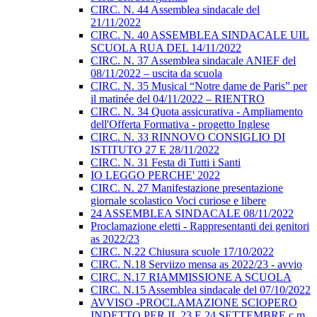
CIRC. N. 44 Assemblea sindacale del
21/11/2022
CIRC. N. 40 ASSEMBLEA SINDACALE UIL
SCUOLA RUA DEL 14/11/2022
CIRC. N. 37 Assemblea sindacale ANIEF del
08/11/2022 – uscita da scuola
CIRC. N. 35 Musical “Notre dame de Paris” per
il matinée del 04/11/2022 – RIENTRO
CIRC. N. 34 Quota assicurativa - Ampliamento
dell'Offerta Formativa - progetto Inglese
CIRC. N. 33 RINNOVO CONSIGLIO DI
ISTITUTO 27 E 28/11/2022
CIRC. N. 31 Festa di Tutti i Santi
IO LEGGO PERCHE' 2022
CIRC. N. 27 Manifestazione presentazione
giornale scolastico Voci curiose e libere
24 ASSEMBLEA SINDACALE 08/11/2022
Proclamazione eletti - Rappresentanti dei genitori
as 2022/23
CIRC. N.22 Chiusura scuole 17/10/2022
CIRC. N.18 Serviizo mensa as 2022/23 - avvio
CIRC. N.17 RIAMMISSIONE A SCUOLA
CIRC. N.15 Assemblea sindacale del 07/10/2022
AVVISO -PROCLAMAZIONE SCIOPERO
INDETTO PER IL 23 E 24 SETTEMBRE c.m.