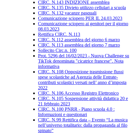
CIRC. N.143 INDIZIONE assemblea
CIRC. N.135 Divieto utilizzo cellulari a scuola
CIRC. N.132 vacanze pasquali
Comunicazione sciopero PER IL 24.03.2023
Comunicazione sciopero ai genitori per il giorno
08.03.2023
Rettifica CIRC. N.113
CIRC. N.112 assemblea del giorno 6 marzo
CIRC. N.113 assemblea del giorno 7 marzo
Sollecito Circ.n. 100
Prot. 5296 del 16/02/2023 - Nuova Challenge su
TikTok denominata "cicatrice francese". Nota
informativa
CIRC. N.108 Opposizione trasmissione flussi
spese scolastiche ad Agenzia delle Entrate-
contributi scolastici versati nell’ anno d’imposta
2022
CIRC. N.106 Accesso Registro Elettronico
CIRC. N.105 Sospensione attività didattica 20 e
21 febbraio 2023
CIRC. N.100 PNRR - Piano scuola 4.0 :
Informazioni e questionari
CIRC. N.99 Rettifica data – Evento “La musica
nell’universo totalitario: dalla propaganda al filo
spinato”