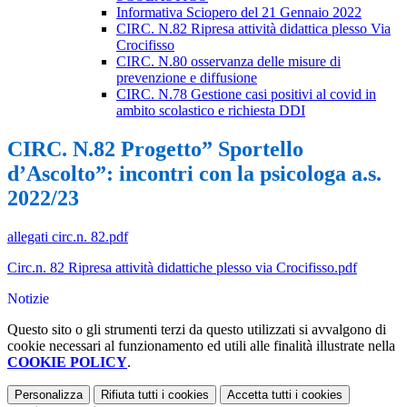
Informativa Sciopero del 21 Gennaio 2022
CIRC. N.82 Ripresa attività didattica plesso Via
Crocifisso
CIRC. N.80 osservanza delle misure di
prevenzione e diffusione
CIRC. N.78 Gestione casi positivi al covid in
ambito scolastico e richiesta DDI
CIRC. N.82 Progetto” Sportello
d’Ascolto”: incontri con la psicologa a.s.
2022/23
allegati circ.n. 82.pdf
Circ.n. 82 Ripresa attività didattiche plesso via Crocifisso.pdf
Notizie
Questo sito o gli strumenti terzi da questo utilizzati si avvalgono di
cookie necessari al funzionamento ed utili alle finalità illustrate nella
COOKIE POLICY
.
Personalizza
Rifiuta tutti
i cookies
Accetta tutti
i cookies