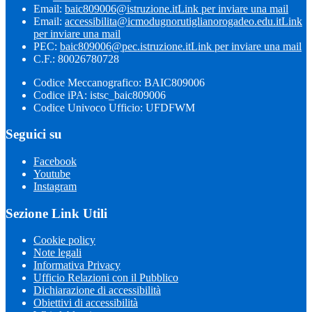
Email:
baic809006@istruzione.it
Link per inviare una mail
Email:
accessibilita@icmodugnorutiglianorogadeo.edu.it
Link
per inviare una mail
PEC:
baic809006@pec.istruzione.it
Link per inviare una mail
C.F.: 80026780728
Codice Meccanografico: BAIC809006
Codice iPA: istsc_baic809006
Codice Univoco Ufficio: UFDFWM
Seguici su
Facebook
Youtube
Instagram
Sezione Link Utili
Cookie policy
Note legali
Informativa Privacy
Ufficio Relazioni con il Pubblico
Dichiarazione di accessibilità
Obiettivi di accessibilità