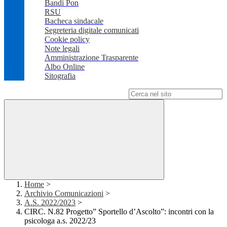
Bandi Pon
RSU
Bacheca sindacale
Segreteria digitale comunicati
Cookie policy
Note legali
Amministrazione Trasparente
Albo Online
Sitografia
Campo di ricerca per le pagine del sito
Home
>
Archivio Comunicazioni
>
A.S. 2022/2023
>
CIRC. N.82 Progetto” Sportello d’Ascolto”: incontri con la
psicologa a.s. 2022/23