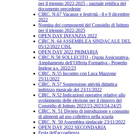
per il triennio 2022-2025 - parziale rettifica del
documento precedente
CIRC. N.67 Vacanze e festività - 8 e 9 dicembre
2022
Nomina dei componenti del Consiglio di Istituto
per il triennio 2022-2025
OPEN DAY INFANZIA 2022
CIRC.N. 64 ASSEMBLEA SINDACALE DEL
05/12/2022 CISL
OPEN DAY 2022 PRIMARIA
CIRC.N.58 SOLLECITO - Quota Assicurativa-
Ampliamento dell’Offerta Formativa - Progetto
Inglese a.s. 2022/23
CIRC. N.55 Incontro con Luca Mazzone
25/11/2022
CIRC. N.57 Sospensione attività didattica
indirizzo musicale del 23/11/2022
CIRC. N.52 Indicazioni operative relative allo
svolgimento delle elezione per il rinnovo del
Consiglio di Istituto 2022/23-2023/24-24/25
CIRC. N. 51 Divieto di introduzione e consumo
di alimenti ad uso collettivo nella scuola
CIRC. N. 50 Assemblea sindacale 23/11/2022
OPEN DAY 2022 SECONDARIA
Festa dell'accoglienza