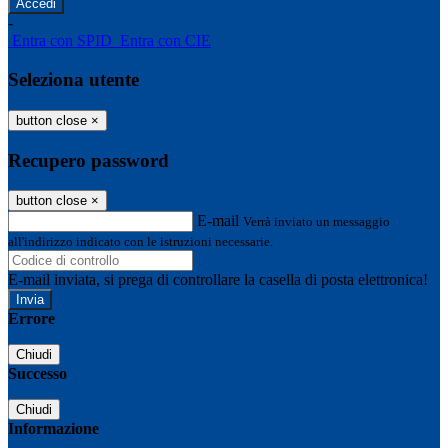
-
Entra con SPID
Entra con CIE
Seleziona utente
button close
×
Recupero password
button close
×
E-mail
Verrà inviato un messaggio
all'indirizzo indicato con le istruzioni necessarie.
E-mail inviata, si prega di controllare la casella di posta elettronica!
Errore
Chiudi
Successo
Chiudi
Informazione