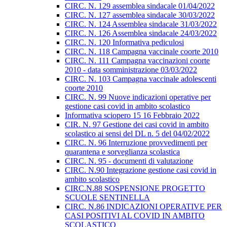
CIRC. N. 129 assemblea sindacale 01/04/2022
CIRC. N. 127 assemblea sindacale 30/03/2022
CIRC. N. 124 Assemblea sindacale 31/03/2022
CIRC. N. 126 Assemblea sindacale 24/03/2022
CIRC. N. 120 Informativa pediculosi
CIRC. N. 118 Campagna vaccinale coorte 2010
CIRC. N. 111 Campagna vaccinazioni coorte
2010 - data somministrazione 03/03/2022
CIRC. N. 103 Campagna vaccinale adolescenti
coorte 2010
CIRC. N. 99 Nuove indicazioni operative per
gestione casi covid in ambito scolastico
Informativa sciopero 15 16 Febbraio 2022
CIR. N. 97 Gestione dei casi covid in ambito
scolastico ai sensi del DL n. 5 del 04/02/2022
CIRC. N. 96 Interruzione provvedimenti per
quarantena e sorveglianza scolastica
CIRC. N. 95 - documenti di valutazione
CIRC. N.90 Integrazione gestione casi covid in
ambito scolastico
CIRC.N.88 SOSPENSIONE PROGETTO
SCUOLE SENTINELLA
CIRC. N.86 INDICAZIONI OPERATIVE PER
CASI POSITIVI AL COVID IN AMBITO
SCOLASTICO