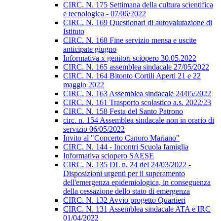
CIRC. N. 175 Settimana della cultura scientifica
e tecnologica - 07/06/2022
CIRC. N. 169 Questionari di autovalutazione di
Istituto
CIRC. N. 168 Fine servizio mensa e uscite
anticipate giugno
Informativa x genitori sciopero 30.05.2022
CIRC. N. 165 assemblea sindacale 27/05/2022
CIRC. N. 164 Bitonto Cortili Aperti 21 e 22
maggio 2022
CIRC. N. 163 Assemblea sindacale 24/05/2022
CIRC. N. 161 Trasporto scolastico a.s. 2022/23
CIRC. N. 158 Festa del Santo Patrono
circ. n. 154 Assemblea sindacale non in orario di
servizio 06/05/2022
Invito al "Concerto Canoro Mariano"
CIRC. N. 144 - Incontri Scuola famiglia
Informativa sciopero SAESE
CIRC. N. 135 DL n. 24 del 24/03/2022 -
Disposizioni urgenti per il superamento
dell'emergenza epidemiologica, in conseguenza
della cessazione dello stato di emergenza
CIRC. N. 132 Avvio progetto Quartieri
CIRC. N. 131 Assemblea sindacale ATA e IRC
01/04/2022