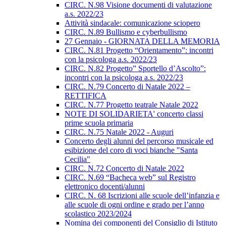
CIRC. N.98 Visione documenti di valutazione
a.s. 2022/23
Attività sindacale: comunicazione sciopero
CIRC. N.89 Bullismo e cyberbullismo
27 Gennaio - GIORNATA DELLA MEMORIA
CIRC. N.81 Progetto “Orientamento”: incontri
con la psicologa a.s. 2022/23
CIRC. N.82 Progetto” Sportello d’Ascolto”:
incontri con la psicologa a.s. 2022/23
CIRC. N.79 Concerto di Natale 2022 –
RETTIFICA
CIRC. N.77 Progetto teatrale Natale 2022
NOTE DI SOLIDARIETA' concerto classi
prime scuola primaria
CIRC. N.75 Natale 2022 - Auguri
Concerto degli alunni del percorso musicale ed
esibizione del coro di voci bianche "Santa
Cecilia"
CIRC. N.72 Concerto di Natale 2022
CIRC. N.69 “Bacheca web” sul Registro
elettronico docenti/alunni
CIRC. N. 68 Iscrizioni alle scuole dell’infanzia e
alle scuole di ogni ordine e grado per l’anno
scolastico 2023/2024
Nomina dei componenti del Consiglio di Istituto