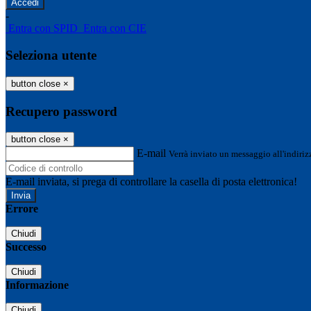
-
Entra con SPID
Entra con CIE
Seleziona utente
button close
×
Recupero password
button close
×
E-mail
Verrà inviato un messaggio all'indirizz
E-mail inviata, si prega di controllare la casella di posta elettronica!
Errore
Chiudi
Successo
Chiudi
Informazione
Chiudi