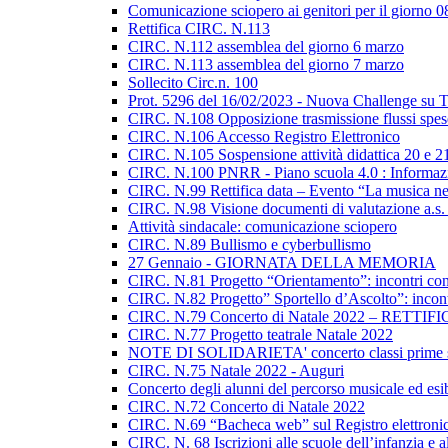
Comunicazione sciopero ai genitori per il giorno 
Rettifica CIRC. N.113
CIRC. N.112 assemblea del giorno 6 marzo
CIRC. N.113 assemblea del giorno 7 marzo
Sollecito Circ.n. 100
Prot. 5296 del 16/02/2023 - Nuova Challenge su T
CIRC. N.108 Opposizione trasmissione flussi spese 
CIRC. N.106 Accesso Registro Elettronico
CIRC. N.105 Sospensione attività didattica 20 e 2
CIRC. N.100 PNRR - Piano scuola 4.0 : Informazi
CIRC. N.99 Rettifica data – Evento “La musica nell’
CIRC. N.98 Visione documenti di valutazione a.s.
Attività sindacale: comunicazione sciopero
CIRC. N.89 Bullismo e cyberbullismo
27 Gennaio - GIORNATA DELLA MEMORIA
CIRC. N.81 Progetto “Orientamento”: incontri con 
CIRC. N.82 Progetto” Sportello d’Ascolto”: incont
CIRC. N.79 Concerto di Natale 2022 – RETTIF
CIRC. N.77 Progetto teatrale Natale 2022
NOTE DI SOLIDARIETA' concerto classi prime s
CIRC. N.75 Natale 2022 - Auguri
Concerto degli alunni del percorso musicale ed esi
CIRC. N.72 Concerto di Natale 2022
CIRC. N.69 “Bacheca web” sul Registro elettronic
CIRC. N. 68 Iscrizioni alle scuole dell’infanzia e 