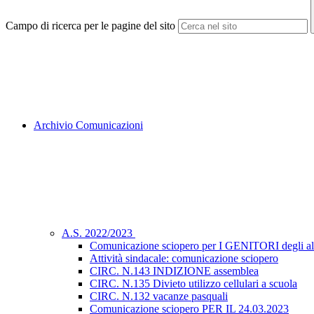
Campo di ricerca per le pagine del sito
Archivio Comunicazioni
A.S. 2022/2023
Comunicazione sciopero per I GENITORI degli a
Attività sindacale: comunicazione sciopero
CIRC. N.143 INDIZIONE assemblea
CIRC. N.135 Divieto utilizzo cellulari a scuola
CIRC. N.132 vacanze pasquali
Comunicazione sciopero PER IL 24.03.2023