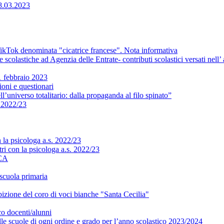
08.03.2023
ikTok denominata "cicatrice francese". Nota informativa
scolastiche ad Agenzia delle Entrate- contributi scolastici versati nell
1 febbraio 2023
oni e questionari
universo totalitario: dalla propaganda al filo spinato”
 2022/23
la psicologa a.s. 2022/23
ri con la psicologa a.s. 2022/23
ICA
cuola primaria
bizione del coro di voci bianche "Santa Cecilia"
o docenti/alunni
alle scuole di ogni ordine e grado per l’anno scolastico 2023/2024