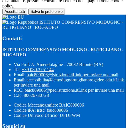
disabilitati. È possibile consultare l'elenco nella pagina della cookie
policy.
Accetta tutti
Salva le preferenze
ISTITUTO COMPRENSIVO MODUGNO -
RUTIGLIANO - ROGADEO
Contatti
ISTITUTO COMPRENSIVO MODUGNO - RUTIGLIANO -
ROGADEO
Via Prof. A. Amendolagine - 70032 Bitonto (BA)
Tel:
+39 080.3751144
Email:
baic809006@istruzione.it
Link per inviare una mail
Email:
accessibilita@icmodugnorutiglianorogadeo.edu.it
Link
per inviare una mail
PEC:
baic809006@pec.istruzione.it
Link per inviare una mail
C.F.: 80026780728
Codice Meccanografico: BAIC809006
Codice iPA: istsc_baic809006
Codice Univoco Ufficio: UFDFWM
Seguici su