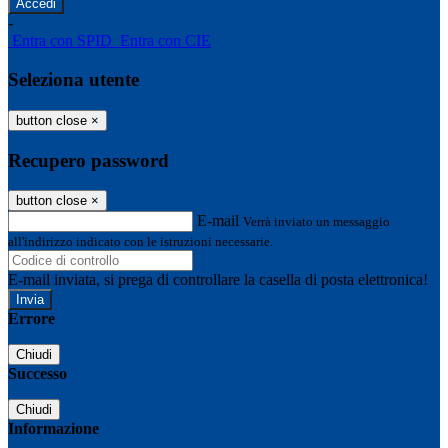
-
Entra con SPID
Entra con CIE
Seleziona utente
button close
×
Recupero password
button close
×
E-mail
Verrà inviato un messaggio
all'indirizzo indicato con le istruzioni necessarie.
E-mail inviata, si prega di controllare la casella di posta elettronica!
Errore
Chiudi
Successo
Chiudi
Informazione