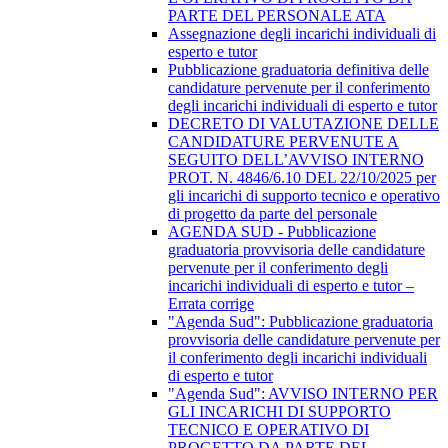
PARTE DEL PERSONALE ATA
Assegnazione degli incarichi individuali di
esperto e tutor
Pubblicazione graduatoria definitiva delle
candidature pervenute per il conferimento
degli incarichi individuali di esperto e tutor
DECRETO DI VALUTAZIONE DELLE
CANDIDATURE PERVENUTE A
SEGUITO DELL’AVVISO INTERNO
PROT. N. 4846/6.10 DEL 22/10/2025 per
gli incarichi di supporto tecnico e operativo
di progetto da parte del personale
AGENDA SUD - Pubblicazione
graduatoria provvisoria delle candidature
pervenute per il conferimento degli
incarichi individuali di esperto e tutor –
Errata corrige
"Agenda Sud": Pubblicazione graduatoria
provvisoria delle candidature pervenute per
il conferimento degli incarichi individuali
di esperto e tutor
"Agenda Sud": AVVISO INTERNO PER
GLI INCARICHI DI SUPPORTO
TECNICO E OPERATIVO DI
PROGETTO DA PARTE DEL