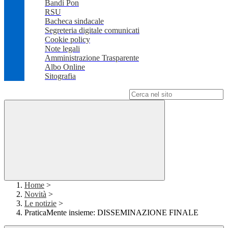
Bandi Pon
RSU
Bacheca sindacale
Segreteria digitale comunicati
Cookie policy
Note legali
Amministrazione Trasparente
Albo Online
Sitografia
Campo di ricerca per le pagine del sito
Home
>
Novità
>
Le notizie
>
PraticaMente insieme: DISSEMINAZIONE FINALE