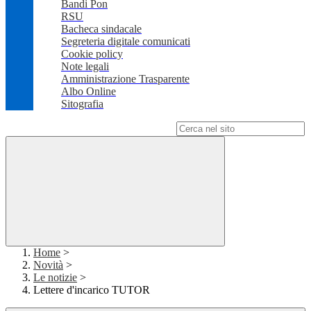
Bandi Pon
RSU
Bacheca sindacale
Segreteria digitale comunicati
Cookie policy
Note legali
Amministrazione Trasparente
Albo Online
Sitografia
Campo di ricerca per le pagine del sito
Home
>
Novità
>
Le notizie
>
Lettere d'incarico TUTOR