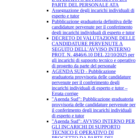
PARTE DEL PERSONALE ATA
Assegnazione degli incarichi individuali di
esperto e tutor
Pubblicazione graduatoria definitiva delle
candidature pervenute per il conferimento
degli incarichi individuali di esperto e tutor
DECRETO DI VALUTAZIONE DELLE
CANDIDATURE PERVENUTE A
SEGUITO DELL’AVVISO INTERNO
PROT. N. 4846/6.10 DEL 22/10/2025 per
gli incarichi di supporto tecnico e operativo
di progetto da parte del personale
AGENDA SUD - Pubblicazione
graduatoria provvisoria delle candidature
pervenute per il conferimento degli
incarichi individuali di esperto e tutor –
Errata corrige
"Agenda Sud": Pubblicazione graduatoria
provvisoria delle candidature pervenute per
il conferimento degli incarichi individuali
di esperto e tutor
"Agenda Sud": AVVISO INTERNO PER
GLI INCARICHI DI SUPPORTO
TECNICO E OPERATIVO DI
PROGETTO DA PARTE DEL