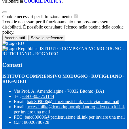
visionare la
COOKIE POLICY
.
Cookie necessari per il funzionamento
I cookie necessari per il funzionamento non possono essere
disabilitati. È possibile consultare l'elenco nella pagina della cookie
policy.
Accetta tutti
Salva le preferenze
ISTITUTO COMPRENSIVO MODUGNO -
RUTIGLIANO - ROGADEO
Contatti
ISTITUTO COMPRENSIVO MODUGNO - RUTIGLIANO -
ROGADEO
Via Prof. A. Amendolagine - 70032 Bitonto (BA)
Tel:
+39 080.3751144
Email:
baic809006@istruzione.it
Link per inviare una mail
Email:
accessibilita@icmodugnorutiglianorogadeo.edu.it
Link
per inviare una mail
PEC:
baic809006@pec.istruzione.it
Link per inviare una mail
C.F.: 80026780728