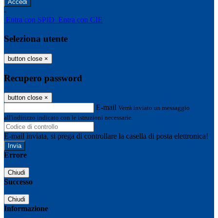
-
Entra con SPID
Entra con CIE
Seleziona utente
button close
×
Recupero password
button close
×
E-mail
Verrà inviato un messaggio
all'indirizzo indicato con le istruzioni necessarie.
E-mail inviata, si prega di controllare la casella di posta elettronica!
Errore
Chiudi
Successo
Chiudi
Informazione