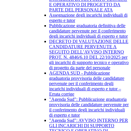
E OPERATIVO DI PROGETTO DA
PARTE DEL PERSONALE ATA
Assegnazione degli incarichi individuali di
esperto e tutor
Pubblicazione graduatoria definitiva delle
candidature pervenute per il conferimento
degli incarichi individuali di esperto e tutor
DECRETO DI VALUTAZIONE DELLE
CANDIDATURE PERVENUTE A
SEGUITO DELL’AVVISO INTERNO
PROT. N. 4846/6.10 DEL 22/10/2025 per
gli incarichi di supporto tecnico e operativo
di progetto da parte del personale
AGENDA SUD - Pubblicazione
graduatoria provvisoria delle candidature
pervenute per il conferimento degli
incarichi individuali di esperto e tutor –
Errata corrige
"Agenda Sud": Pubblicazione graduatoria
provvisoria delle candidature pervenute per
il conferimento degli incarichi individuali
di esperto e tutor
"Agenda Sud": AVVISO INTERNO PER
GLI INCARICHI DI SUPPORTO
TECNICO E OPERATIVO DI