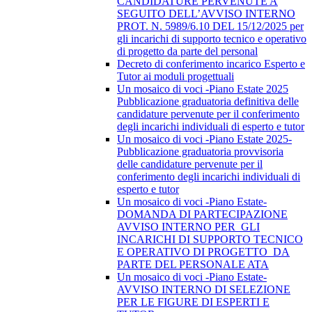
CANDIDATURE PERVENUTE A
SEGUITO DELL’AVVISO INTERNO
PROT. N. 5989/6.10 DEL 15/12/2025 per
gli incarichi di supporto tecnico e operativo
di progetto da parte del personal
Decreto di conferimento incarico Esperto e
Tutor ai moduli progettuali
Un mosaico di voci -Piano Estate 2025
Pubblicazione graduatoria definitiva delle
candidature pervenute per il conferimento
degli incarichi individuali di esperto e tutor
Un mosaico di voci -Piano Estate 2025-
Pubblicazione graduatoria provvisoria
delle candidature pervenute per il
conferimento degli incarichi individuali di
esperto e tutor
Un mosaico di voci -Piano Estate-
DOMANDA DI PARTECIPAZIONE
AVVISO INTERNO PER GLI
INCARICHI DI SUPPORTO TECNICO
E OPERATIVO DI PROGETTO DA
PARTE DEL PERSONALE ATA
Un mosaico di voci -Piano Estate-
AVVISO INTERNO DI SELEZIONE
PER LE FIGURE DI ESPERTI E