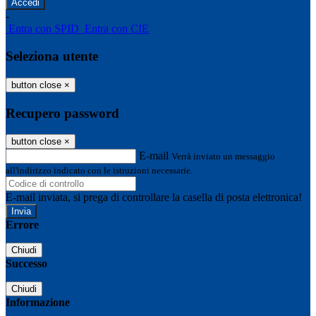
-
Entra con SPID
Entra con CIE
Seleziona utente
button close
×
Recupero password
button close
×
E-mail
Verrà inviato un messaggio
all'indirizzo indicato con le istruzioni necessarie.
E-mail inviata, si prega di controllare la casella di posta elettronica!
Errore
Chiudi
Successo
Chiudi
Informazione