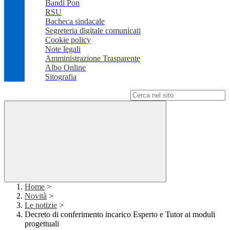
Bandi Pon
RSU
Bacheca sindacale
Segreteria digitale comunicati
Cookie policy
Note legali
Amministrazione Trasparente
Albo Online
Sitografia
Campo di ricerca per le pagine del sito
Home
>
Novità
>
Le notizie
>
Decreto di conferimento incarico Esperto e Tutor ai moduli
progettuali