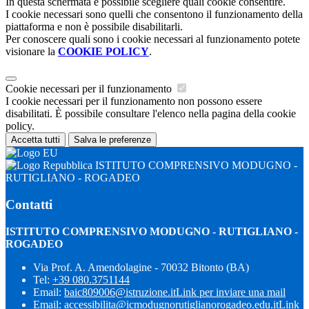
In questa schermata è possibile scegliere quali cookie consentire.
I cookie necessari sono quelli che consentono il funzionamento della
piattaforma e non è possibile disabilitarli.
Per conoscere quali sono i cookie necessari al funzionamento potete
visionare la
COOKIE POLICY
.
Cookie necessari per il funzionamento
I cookie necessari per il funzionamento non possono essere
disabilitati. È possibile consultare l'elenco nella pagina della cookie
policy.
Accetta tutti
Salva le preferenze
ISTITUTO COMPRENSIVO MODUGNO -
RUTIGLIANO - ROGADEO
Contatti
ISTITUTO COMPRENSIVO MODUGNO - RUTIGLIANO -
ROGADEO
Via Prof. A. Amendolagine - 70032 Bitonto (BA)
Tel:
+39 080.3751144
Email:
baic809006@istruzione.it
Link per inviare una mail
Email:
accessibilita@icmodugnorutiglianorogadeo.edu.it
Link