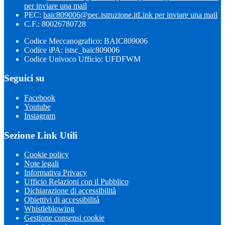
per inviare una mail
PEC:
baic809006@pec.istruzione.it
Link per inviare una mail
C.F.: 80026780728
Codice Meccanografico: BAIC809006
Codice iPA: istsc_baic809006
Codice Univoco Ufficio: UFDFWM
Seguici su
Facebook
Youtube
Instagram
Sezione Link Utili
Cookie policy
Note legali
Informativa Privacy
Ufficio Relazioni con il Pubblico
Dichiarazione di accessibilità
Obiettivi di accessibilità
Whistleblowing
Gestione consensi cookie