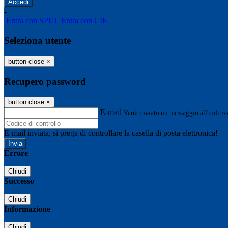
-
Entra con SPID
Entra con CIE
Seleziona utente
button close
×
Recupero password
button close
×
E-mail
Verrà inviato un messaggio all'indirizz
E-mail inviata, si prega di controllare la casella di posta elettronica!
Errore
Chiudi
Successo
Chiudi
Informazione
Chiudi