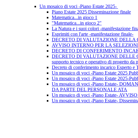
Un mosaico di voci -Piano Estate 2025-
Piano Estate 2025 Disseminazione finale
Matematica...in gioco 1
"Matematica...in gioco 2"
La Natura e i suoi colori -manifestazione fin
Esprimiti con l'arte -manifestazione finale-
DECRETO DI VALUTAZIONE DELLA CANDID
AVVISO INTERNO PER LA SELEZION
DECRETO DI CONFERIMENTO INCARI
DECRETO DI VALUTAZIONE DELLE CAND
supporto tecnico e operativo di progetto da p
Decreto di conferimento incarico Esperto e T
Un mosaico di voci -Piano Estate 2025 Pubblic
Un mosaico di voci -Piano Estate 2025-Pubbli
Un mosaico di voci -Piano Estate
DA PARTE DEL PERSONALE ATA
Un mosaico di voci -Piano Estate- A
Un mosaico di voci -Piano Estate- Dissemina