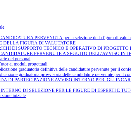
ale
ATURA PERVENUTA per la selezione della figura di valutat
E DELLA FIGURA DI VALUTATORE
CHI DI SUPPORTO TECNICO E OPERATIVO DI PROGETTO 
IDATURE PERVENUTE A SEGUITO DELL’AVVISO INTERNO PROT.
arte del personal
utor ai moduli progettuali
azione graduatoria definitiva delle candidature pervenute per il conferi
cazione graduatoria provvisoria delle candidature pervenute per il confe
- DOMANDA DI PARTECIPAZIONE AVVISO INTERNO PER GLI I
VVISO INTERNO DI SELEZIONE PER LE FIGURE DI ESPERTI E TU
zione iniziale