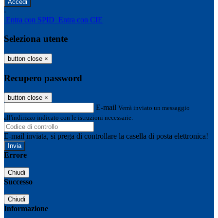
-
Entra con SPID
Entra con CIE
Seleziona utente
button close
×
Recupero password
button close
×
E-mail
Verrà inviato un messaggio
all'indirizzo indicato con le istruzioni necessarie.
E-mail inviata, si prega di controllare la casella di posta elettronica!
Errore
Chiudi
Successo
Chiudi
Informazione