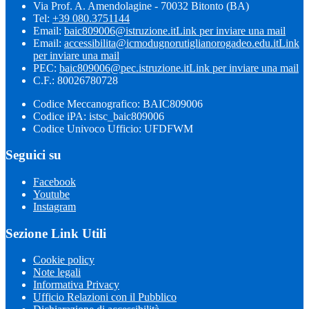
Via Prof. A. Amendolagine - 70032 Bitonto (BA)
Tel:
+39 080.3751144
Email:
baic809006@istruzione.it
Link per inviare una mail
Email:
accessibilita@icmodugnorutiglianorogadeo.edu.it
Link
per inviare una mail
PEC:
baic809006@pec.istruzione.it
Link per inviare una mail
C.F.: 80026780728
Codice Meccanografico: BAIC809006
Codice iPA: istsc_baic809006
Codice Univoco Ufficio: UFDFWM
Seguici su
Facebook
Youtube
Instagram
Sezione Link Utili
Cookie policy
Note legali
Informativa Privacy
Ufficio Relazioni con il Pubblico