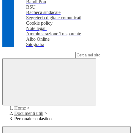
Bandi Pon
RSU
Bacheca sindacale
Segreteria digitale comunicati
Cookie policy
Note legali
Amministrazione Trasparente
Albo Online
Sitografia
Campo di ricerca per le pagine del sito
Home
>
Documenti utili
>
Personale scolastico