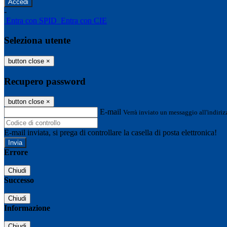
-
Entra con SPID
Entra con CIE
Seleziona utente
button close
×
Recupero password
button close
×
E-mail
Verrà inviato un messaggio all'indirizz
E-mail inviata, si prega di controllare la casella di posta elettronica!
Errore
Chiudi
Successo
Chiudi
Informazione
Chiudi