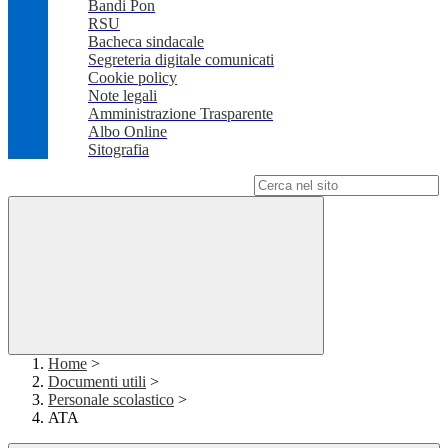
Bandi Pon
RSU
Bacheca sindacale
Segreteria digitale comunicati
Cookie policy
Note legali
Amministrazione Trasparente
Albo Online
Sitografia
Campo di ricerca per le pagine del sito
Home
>
Documenti utili
>
Personale scolastico
>
ATA