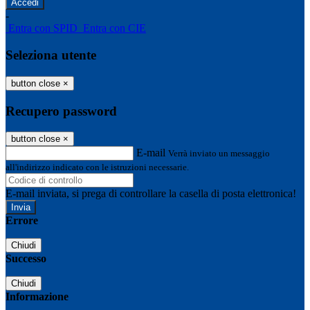
-
Entra con SPID
Entra con CIE
Seleziona utente
button close
×
Recupero password
button close
×
E-mail
Verrà inviato un messaggio
all'indirizzo indicato con le istruzioni necessarie.
E-mail inviata, si prega di controllare la casella di posta elettronica!
Errore
Chiudi
Successo
Chiudi
Informazione