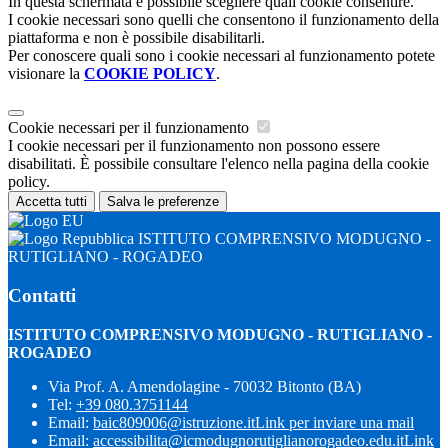
In questa schermata è possibile scegliere quali cookie consentire.
I cookie necessari sono quelli che consentono il funzionamento della
piattaforma e non è possibile disabilitarli.
Per conoscere quali sono i cookie necessari al funzionamento potete
visionare la
COOKIE POLICY
.
Cookie necessari per il funzionamento
I cookie necessari per il funzionamento non possono essere
disabilitati. È possibile consultare l'elenco nella pagina della cookie
policy.
Accetta tutti
Salva le preferenze
ISTITUTO COMPRENSIVO MODUGNO -
RUTIGLIANO - ROGADEO
Contatti
ISTITUTO COMPRENSIVO MODUGNO - RUTIGLIANO -
ROGADEO
Via Prof. A. Amendolagine - 70032 Bitonto (BA)
Tel:
+39 080.3751144
Email:
baic809006@istruzione.it
Link per inviare una mail
Email:
accessibilita@icmodugnorutiglianorogadeo.edu.it
Link