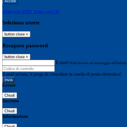
-
Entra con SPID
Entra con CIE
Seleziona utente
button close
×
Recupero password
button close
×
E-mail
Verrà inviato un messaggio all'indirizz
E-mail inviata, si prega di controllare la casella di posta elettronica!
Errore
Chiudi
Successo
Chiudi
Informazione
Chiudi