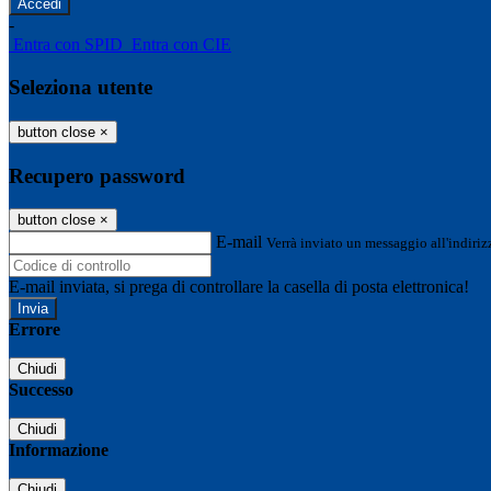
-
Entra con SPID
Entra con CIE
Seleziona utente
button close
×
Recupero password
button close
×
E-mail
Verrà inviato un messaggio all'indirizz
E-mail inviata, si prega di controllare la casella di posta elettronica!
Errore
Chiudi
Successo
Chiudi
Informazione
Chiudi