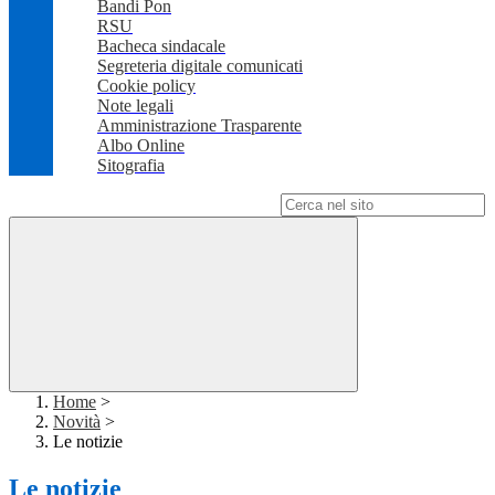
Bandi Pon
RSU
Bacheca sindacale
Segreteria digitale comunicati
Cookie policy
Note legali
Amministrazione Trasparente
Albo Online
Sitografia
Campo di ricerca per le pagine del sito
Home
>
Novità
>
Le notizie
Le notizie