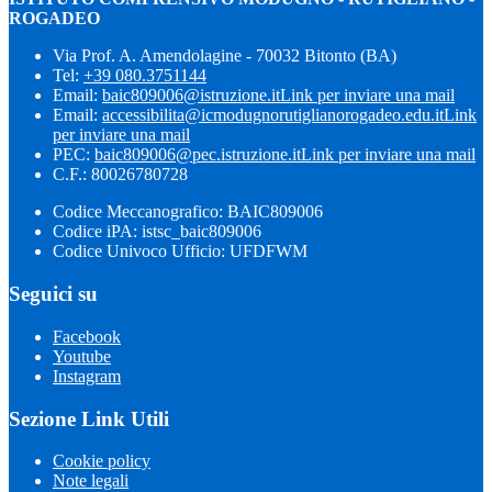
ROGADEO
Via Prof. A. Amendolagine - 70032 Bitonto (BA)
Tel:
+39 080.3751144
Email:
baic809006@istruzione.it
Link per inviare una mail
Email:
accessibilita@icmodugnorutiglianorogadeo.edu.it
Link
per inviare una mail
PEC:
baic809006@pec.istruzione.it
Link per inviare una mail
C.F.: 80026780728
Codice Meccanografico: BAIC809006
Codice iPA: istsc_baic809006
Codice Univoco Ufficio: UFDFWM
Seguici su
Facebook
Youtube
Instagram
Sezione Link Utili
Cookie policy
Note legali