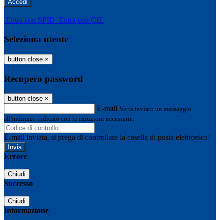
-
Entra con SPID
Entra con CIE
Seleziona utente
button close
×
Recupero password
button close
×
E-mail
Verrà inviato un messaggio
all'indirizzo indicato con le istruzioni necessarie.
E-mail inviata, si prega di controllare la casella di posta elettronica!
Errore
Chiudi
Successo
Chiudi
Informazione