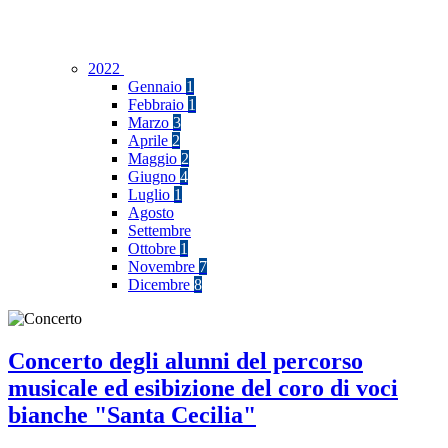
2022
Gennaio
1
Febbraio
1
Marzo
3
Aprile
2
Maggio
2
Giugno
4
Luglio
1
Agosto
Settembre
Ottobre
1
Novembre
7
Dicembre
8
Concerto degli alunni del percorso
musicale ed esibizione del coro di voci
bianche "Santa Cecilia"