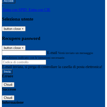
-
Entra con SPID
Entra con CIE
Seleziona utente
button close
×
Recupero password
button close
×
E-mail
Verrà inviato un messaggio
all'indirizzo indicato con le istruzioni necessarie.
E-mail inviata, si prega di controllare la casella di posta elettronica!
Errore
Chiudi
Successo
Chiudi
Informazione