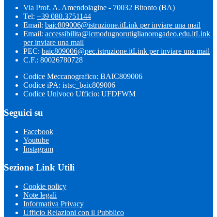
Via Prof. A. Amendolagine - 70032 Bitonto (BA)
Tel:
+39 080.3751144
Email:
baic809006@istruzione.it
Link per inviare una mail
Email:
accessibilita@icmodugnorutiglianorogadeo.edu.it
Link
per inviare una mail
PEC:
baic809006@pec.istruzione.it
Link per inviare una mail
C.F.: 80026780728
Codice Meccanografico: BAIC809006
Codice iPA: istsc_baic809006
Codice Univoco Ufficio: UFDFWM
Seguici su
Facebook
Youtube
Instagram
Sezione Link Utili
Cookie policy
Note legali
Informativa Privacy
Ufficio Relazioni con il Pubblico