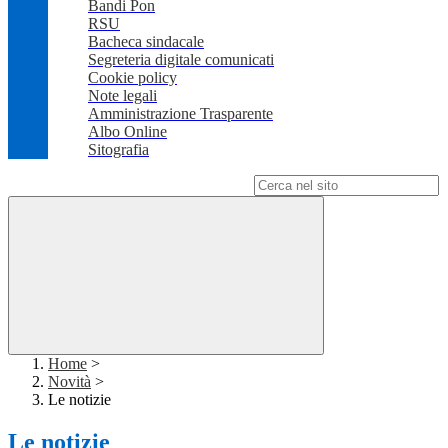
Bandi Pon
RSU
Bacheca sindacale
Segreteria digitale comunicati
Cookie policy
Note legali
Amministrazione Trasparente
Albo Online
Sitografia
Campo di ricerca per le pagine del sito
Home
>
Novità
>
Le notizie
Le notizie