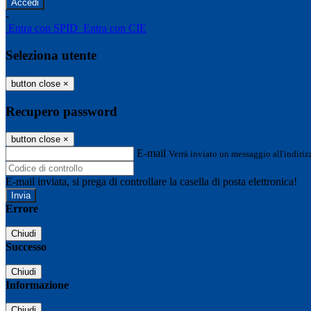
-
Entra con SPID
Entra con CIE
Seleziona utente
button close
×
Recupero password
button close
×
E-mail
Verrà inviato un messaggio all'indirizz
E-mail inviata, si prega di controllare la casella di posta elettronica!
Errore
Chiudi
Successo
Chiudi
Informazione
Chiudi