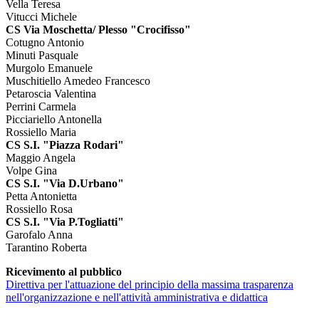
Vella Teresa
Vitucci Michele
CS Via Moschetta/ Plesso "Crocifisso"
Cotugno Antonio
Minuti Pasquale
Murgolo Emanuele
Muschitiello Amedeo Francesco
Petaroscia Valentina
Perrini Carmela
Picciariello Antonella
Rossiello Maria
CS S.I. "Piazza Rodari"
Maggio Angela
Volpe Gina
CS S.I. "Via D.Urbano"
Petta Antonietta
Rossiello Rosa
CS S.I. "Via P.Togliatti"
Garofalo Anna
Tarantino Roberta
Ricevimento al pubblico
Direttiva per l'attuazione del principio della massima trasparenza
nell'organizzazione e nell'attività amministrativa e didattica