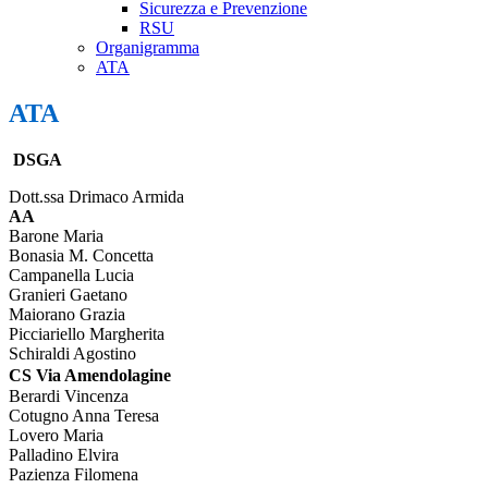
Sicurezza e Prevenzione
RSU
Organigramma
ATA
ATA
DSGA
Dott.ssa Drimaco Armida
AA
Barone Maria
Bonasia M. Concetta
Campanella Lucia
Granieri Gaetano
Maiorano Grazia
Picciariello Margherita
Schiraldi Agostino
CS Via Amendolagine
Berardi Vincenza
Cotugno Anna Teresa
Lovero Maria
Palladino Elvira
Pazienza Filomena