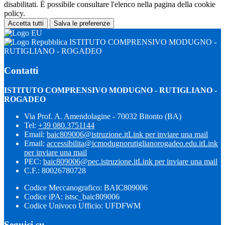
disabilitati. È possibile consultare l'elenco nella pagina della cookie
policy.
Accetta tutti
Salva le preferenze
ISTITUTO COMPRENSIVO MODUGNO -
RUTIGLIANO - ROGADEO
Contatti
ISTITUTO COMPRENSIVO MODUGNO - RUTIGLIANO -
ROGADEO
Via Prof. A. Amendolagine - 70032 Bitonto (BA)
Tel:
+39 080.3751144
Email:
baic809006@istruzione.it
Link per inviare una mail
Email:
accessibilita@icmodugnorutiglianorogadeo.edu.it
Link
per inviare una mail
PEC:
baic809006@pec.istruzione.it
Link per inviare una mail
C.F.: 80026780728
Codice Meccanografico: BAIC809006
Codice iPA: istsc_baic809006
Codice Univoco Ufficio: UFDFWM
Seguici su