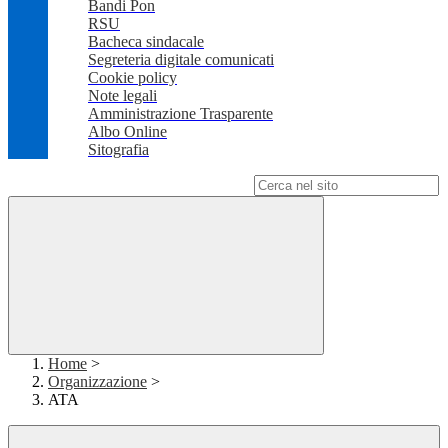
Bandi Pon
RSU
Bacheca sindacale
Segreteria digitale comunicati
Cookie policy
Note legali
Amministrazione Trasparente
Albo Online
Sitografia
Campo di ricerca per le pagine del sito
Home
>
Organizzazione
>
ATA