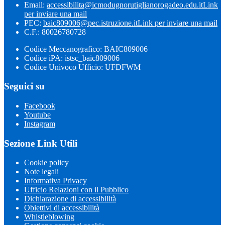
Email:
accessibilita@icmodugnorutiglianorogadeo.edu.it
Link
per inviare una mail
PEC:
baic809006@pec.istruzione.it
Link per inviare una mail
C.F.: 80026780728
Codice Meccanografico: BAIC809006
Codice iPA: istsc_baic809006
Codice Univoco Ufficio: UFDFWM
Seguici su
Facebook
Youtube
Instagram
Sezione Link Utili
Cookie policy
Note legali
Informativa Privacy
Ufficio Relazioni con il Pubblico
Dichiarazione di accessibilità
Obiettivi di accessibilità
Whistleblowing