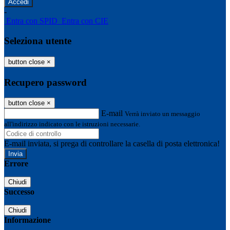
-
Entra con SPID
Entra con CIE
Seleziona utente
button close
×
Recupero password
button close
×
E-mail
Verrà inviato un messaggio
all'indirizzo indicato con le istruzioni necessarie.
E-mail inviata, si prega di controllare la casella di posta elettronica!
Errore
Chiudi
Successo
Chiudi
Informazione