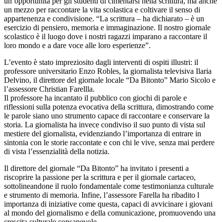
un’opportunità per gli studenti di cimentarsi nella scrittura, ma anche
un mezzo per raccontare la vita scolastica e coltivare il senso di
appartenenza e condivisione. “La scrittura – ha dichiarato – è un
esercizio di pensiero, memoria e immaginazione. Il nostro giornale
scolastico è il luogo dove i nostri ragazzi imparano a raccontare il
loro mondo e a dare voce alle loro esperienze”.
L’evento è stato impreziosito dagli interventi di ospiti illustri: il
professore universitario Enzo Robles, la giornalista televisiva Ilaria
Delvino, il direttore del giornale locale “Da Bitonto” Mario Sicolo e
l’assessore Christian Farellla.
Il professore ha incantato il pubblico con giochi di parole e
riflessioni sulla potenza evocativa della scrittura, dimostrando come
le parole siano uno strumento capace di raccontare e conservare la
storia. La giornalista ha invece condiviso il suo punto di vista sul
mestiere del giornalista, evidenziando l’importanza di entrare in
sintonia con le storie raccontate e con chi le vive, senza mai perdere
di vista l’essenzialità della notizia.
Il direttore del giornale “Da Bitonto” ha invitato i presenti a
riscoprire la passione per la scrittura e per il giornale cartaceo,
sottolineandone il ruolo fondamentale come testimonianza culturale
e strumento di memoria. Infine, l’assessore Farella ha ribadito l
importanza di iniziative come questa, capaci di avvicinare i giovani
al mondo del giornalismo e della comunicazione, promuovendo una
crescita culturale consapevole.