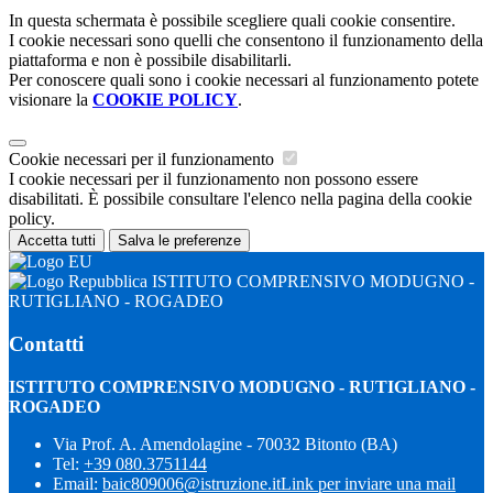
In questa schermata è possibile scegliere quali cookie consentire.
I cookie necessari sono quelli che consentono il funzionamento della
piattaforma e non è possibile disabilitarli.
Per conoscere quali sono i cookie necessari al funzionamento potete
visionare la
COOKIE POLICY
.
Cookie necessari per il funzionamento
I cookie necessari per il funzionamento non possono essere
disabilitati. È possibile consultare l'elenco nella pagina della cookie
policy.
Accetta tutti
Salva le preferenze
ISTITUTO COMPRENSIVO MODUGNO -
RUTIGLIANO - ROGADEO
Contatti
ISTITUTO COMPRENSIVO MODUGNO - RUTIGLIANO -
ROGADEO
Via Prof. A. Amendolagine - 70032 Bitonto (BA)
Tel:
+39 080.3751144
Email:
baic809006@istruzione.it
Link per inviare una mail