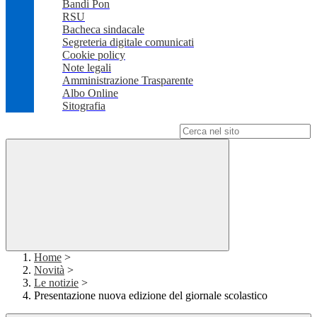
Bandi Pon
RSU
Bacheca sindacale
Segreteria digitale comunicati
Cookie policy
Note legali
Amministrazione Trasparente
Albo Online
Sitografia
Campo di ricerca per le pagine del sito
Home
>
Novità
>
Le notizie
>
Presentazione nuova edizione del giornale scolastico