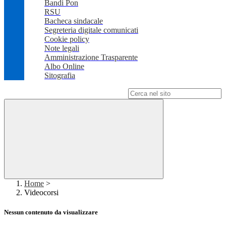
Bandi Pon
RSU
Bacheca sindacale
Segreteria digitale comunicati
Cookie policy
Note legali
Amministrazione Trasparente
Albo Online
Sitografia
Campo di ricerca per le pagine del sito
Home
>
Videocorsi
Nessun contenuto da visualizzare