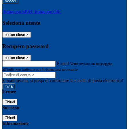
-
Entra con SPID
Entra con CIE
Seleziona utente
button close
×
Recupero password
button close
×
E-mail
Verrà inviato un messaggio
all'indirizzo indicato con le istruzioni necessarie.
E-mail inviata, si prega di controllare la casella di posta elettronica!
Errore
Chiudi
Successo
Chiudi
Informazione