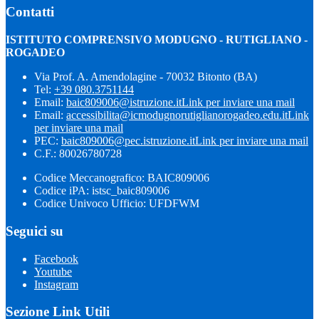
Contatti
ISTITUTO COMPRENSIVO MODUGNO - RUTIGLIANO -
ROGADEO
Via Prof. A. Amendolagine - 70032 Bitonto (BA)
Tel:
+39 080.3751144
Email:
baic809006@istruzione.it
Link per inviare una mail
Email:
accessibilita@icmodugnorutiglianorogadeo.edu.it
Link
per inviare una mail
PEC:
baic809006@pec.istruzione.it
Link per inviare una mail
C.F.: 80026780728
Codice Meccanografico: BAIC809006
Codice iPA: istsc_baic809006
Codice Univoco Ufficio: UFDFWM
Seguici su
Facebook
Youtube
Instagram
Sezione Link Utili