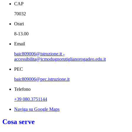
CAP
70032
Orari
8-13.00
Email
baic809006@istruzione.it -
accessibilita@icmodugnorutiglianorogadeo.edu.it
PEC
baic809006@pec.istruzione.it
Telefono
+39 080.3751144
Naviga su Google Maps
Cosa serve