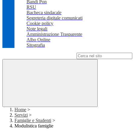
Bandi Pon
RSU
Bacheca sindacale
Segreteria digitale comunicati
Cookie policy
Note legali
Amministrazione Trasparente
Albo Online
Sitografia
Campo di ricerca per le pagine del sito
Home
>
Servizi
>
Famiglie e Studenti
>
Modulistica famiglie