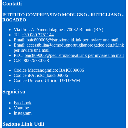
Contatti
ISTITUTO COMPRENSIVO MODUGNO - RUTIGLIANO -
ROGADEO
Via Prof. A. Amendolagine - 70032 Bitonto (BA)
Tel:
+39 080.3751144
Email:
baic809006@istruzione.it
Link per inviare una mail
Email:
accessibilita@icmodugnorutiglianorogadeo.edu.it
Link
per inviare una mail
PEC:
baic809006@pec.istruzione.it
Link per inviare una mail
C.F.: 80026780728
Codice Meccanografico: BAIC809006
Codice iPA: istsc_baic809006
Codice Univoco Ufficio: UFDFWM
Seguici su
Facebook
Youtube
Instagram
Sezione Link Utili