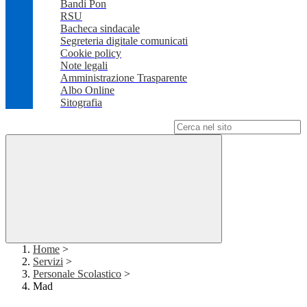
Bandi Pon
RSU
Bacheca sindacale
Segreteria digitale comunicati
Cookie policy
Note legali
Amministrazione Trasparente
Albo Online
Sitografia
Campo di ricerca per le pagine del sito
Home
>
Servizi
>
Personale Scolastico
>
Mad