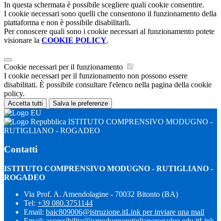
In questa schermata è possibile scegliere quali cookie consentire.
I cookie necessari sono quelli che consentono il funzionamento della
piattaforma e non è possibile disabilitarli.
Per conoscere quali sono i cookie necessari al funzionamento potete
visionare la
COOKIE POLICY
.
Cookie necessari per il funzionamento
I cookie necessari per il funzionamento non possono essere
disabilitati. È possibile consultare l'elenco nella pagina della cookie
policy.
Accetta tutti
Salva le preferenze
ISTITUTO COMPRENSIVO MODUGNO -
RUTIGLIANO - ROGADEO
Contatti
ISTITUTO COMPRENSIVO MODUGNO - RUTIGLIANO -
ROGADEO
Via Prof. A. Amendolagine - 70032 Bitonto (BA)
Tel:
+39 080.3751144
Email:
baic809006@istruzione.it
Link per inviare una mail
Email:
accessibilita@icmodugnorutiglianorogadeo.edu.it
Link