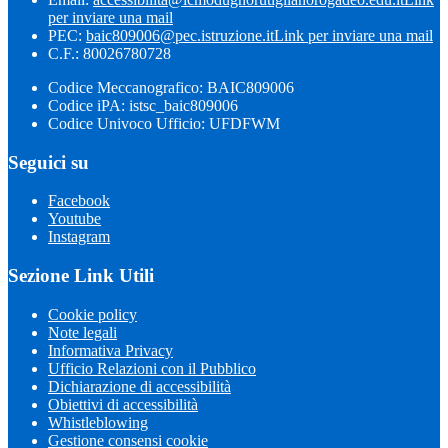
per inviare una mail
PEC:
baic809006@pec.istruzione.it
Link per inviare una mail
C.F.: 80026780728
Codice Meccanografico: BAIC809006
Codice iPA: istsc_baic809006
Codice Univoco Ufficio: UFDFWM
Seguici su
Facebook
Youtube
Instagram
Sezione Link Utili
Cookie policy
Note legali
Informativa Privacy
Ufficio Relazioni con il Pubblico
Dichiarazione di accessibilità
Obiettivi di accessibilità
Whistleblowing
Gestione consensi cookie