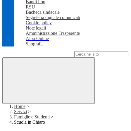
Bandi Pon
RSU
Bacheca sindacale
Segreteria digitale comunicati
Cookie policy
Note legali
Amministrazione Trasparente
Albo Online
Sitografia
Campo di ricerca per le pagine del sito
Home
>
Servizi
>
Famiglie e Studenti
>
Scuola in Chiaro