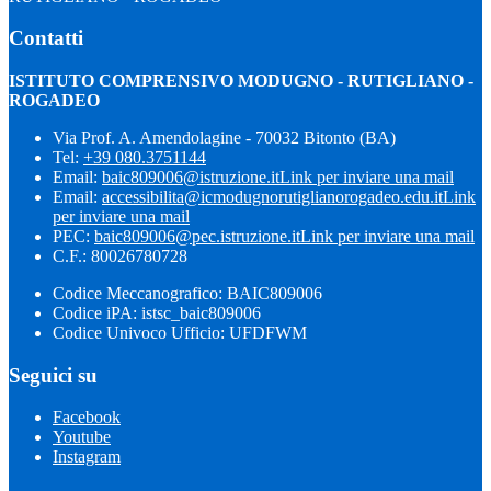
Contatti
ISTITUTO COMPRENSIVO MODUGNO - RUTIGLIANO -
ROGADEO
Via Prof. A. Amendolagine - 70032 Bitonto (BA)
Tel:
+39 080.3751144
Email:
baic809006@istruzione.it
Link per inviare una mail
Email:
accessibilita@icmodugnorutiglianorogadeo.edu.it
Link
per inviare una mail
PEC:
baic809006@pec.istruzione.it
Link per inviare una mail
C.F.: 80026780728
Codice Meccanografico: BAIC809006
Codice iPA: istsc_baic809006
Codice Univoco Ufficio: UFDFWM
Seguici su
Facebook
Youtube
Instagram