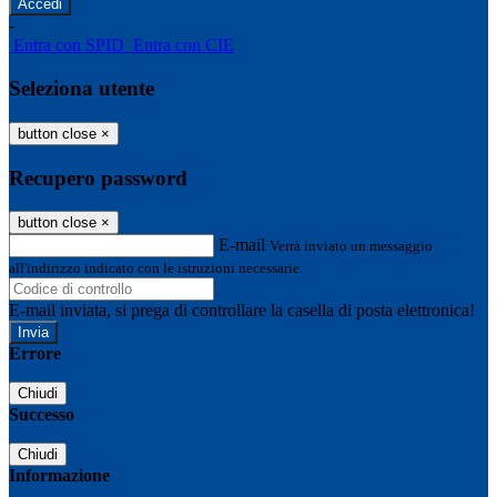
-
Entra con SPID
Entra con CIE
Seleziona utente
button close
×
Recupero password
button close
×
E-mail
Verrà inviato un messaggio
all'indirizzo indicato con le istruzioni necessarie.
E-mail inviata, si prega di controllare la casella di posta elettronica!
Errore
Chiudi
Successo
Chiudi
Informazione