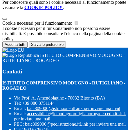
Per conoscere quali sono i cookie necessari al funzionamento potete
visionare la
COOKIE POLICY
.
Cookie necessari per il funzionamento
I cookie necessari per il funzionamento non possono essere
disabilitati. È possibile consultare l'elenco nella pagina della cookie
policy.
Accetta tutti
Salva le preferenze
ISTITUTO COMPRENSIVO MODUGNO -
RUTIGLIANO - ROGADEO
Contatti
ISTITUTO COMPRENSIVO MODUGNO - RUTIGLIANO -
ROGADEO
Via Prof. A. Amendolagine - 70032 Bitonto (BA)
Tel:
+39 080.3751144
Email:
baic809006@istruzione.it
Link per inviare una mail
Email:
accessibilita@icmodugnorutiglianorogadeo.edu.it
Link
per inviare una mail
PEC:
baic809006@pec.istruzione.it
Link per inviare una mail
C.F.: 80026780728