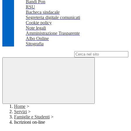
Bandi Pon
RSU
Bacheca sindacale
Segreteria digitale comunicati
Cookie policy
Note legali
Amministrazione Trasparente
Albo Online
Sitografia
Campo di ricerca per le pagine del sito
Home
>
Servizi
>
Famiglie e Studenti
>
Iscrizioni on-line